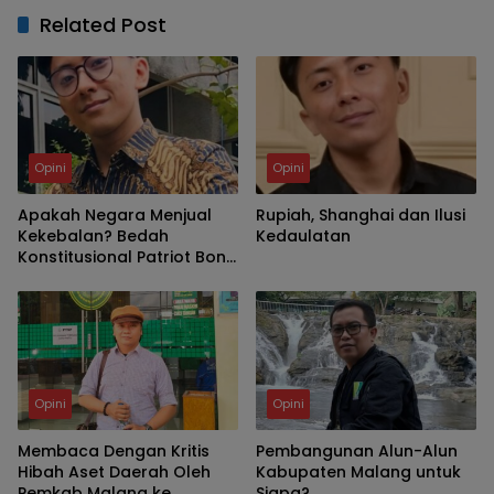
Related Post
Opini
Opini
Apakah Negara Menjual
Rupiah, Shanghai dan Ilusi
Kekebalan? Bedah
Kedaulatan
Konstitusional Patriot Bond
dan Pasal 50A UU P2SK
Opini
Opini
Membaca Dengan Kritis
Pembangunan Alun-Alun
Hibah Aset Daerah Oleh
Kabupaten Malang untuk
Pemkab Malang ke
Siapa?