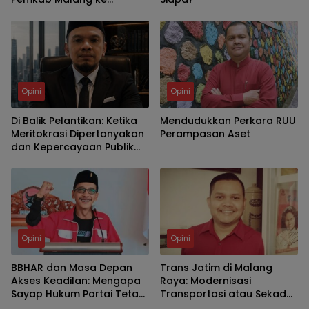
UNIBRAW
Opini
Opini
Di Balik Pelantikan: Ketika
Mendudukkan Perkara RUU
Meritokrasi Dipertanyakan
Perampasan Aset
dan Kepercayaan Publik
Dipertaruhkan
Opini
Opini
BBHAR dan Masa Depan
Trans Jatim di Malang
Akses Keadilan: Mengapa
Raya: Modernisasi
Sayap Hukum Partai Tetap
Transportasi atau Sekadar
Relevan di Tengah
Ornamen Kebijakan?