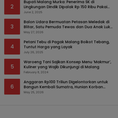
Bupati Malang Murka: Penerima SK di
2
Lingkungan Dindik Dipalak Rp 150 Ribu Pakai
Modus Tumpengan, KPK Turut Pantau
June 2, 2025
Balon Udara Bermuatan Petasan Meledak di
3
Blitar, Satu Pemuda Tewas dan Dua Anak Luka
Serius
May 27, 2026
Petani Tebu di Pagak Malang Boikot Tebang,
4
Tuntut Harga yang Layak
July 26, 2025
Waroeng Tani Sajikan Konsep Menu ‘Makmur’,
5
Kuliner yang Wajib Dikunjungi di Malang
February 8, 2024
Anggaran Rp100 Triliun Digelontorkan untuk
6
Bangun Kembali Sumatra, Hunian Korban
Bencana Bakal Difokuskan
May 25, 2026