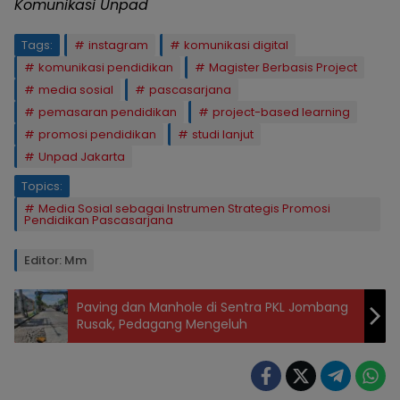
Komunikasi Unpad
Tags:
instagram
komunikasi digital
komunikasi pendidikan
Magister Berbasis Project
media sosial
pascasarjana
pemasaran pendidikan
project-based learning
promosi pendidikan
studi lanjut
Unpad Jakarta
Topics:
Media Sosial sebagai Instrumen Strategis Promosi
Pendidikan Pascasarjana
Editor: Mm
Paving dan Manhole di Sentra PKL Jombang
Rusak, Pedagang Mengeluh