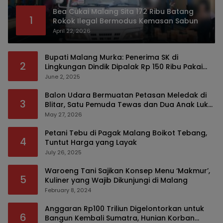
Bea Cukai Malang Sita 172 Ribu Batang
1
Rokok Ilegal Bermodus Kemasan Sabun
April 22, 2026
Bupati Malang Murka: Penerima SK di
2
Lingkungan Dindik Dipalak Rp 150 Ribu Pakai
Modus Tumpengan, KPK Turut Pantau
June 2, 2025
Balon Udara Bermuatan Petasan Meledak di
3
Blitar, Satu Pemuda Tewas dan Dua Anak Luka
Serius
May 27, 2026
Petani Tebu di Pagak Malang Boikot Tebang,
4
Tuntut Harga yang Layak
July 26, 2025
Waroeng Tani Sajikan Konsep Menu ‘Makmur’,
5
Kuliner yang Wajib Dikunjungi di Malang
February 8, 2024
Anggaran Rp100 Triliun Digelontorkan untuk
6
Bangun Kembali Sumatra, Hunian Korban