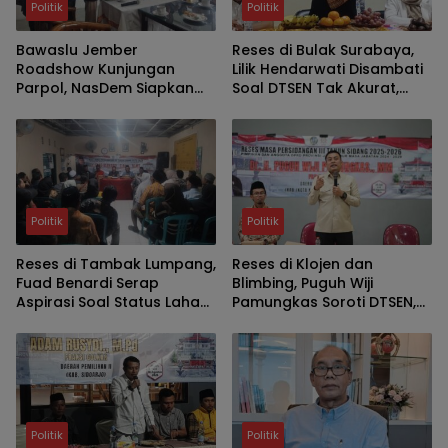
Politik
Politik
Bawaslu Jember
Reses di Bulak Surabaya,
Roadshow Kunjungan
Lilik Hendarwati Disambati
Parpol, NasDem Siapkan
Soal DTSEN Tak Akurat,
Verifikasi Parpol Lebih Awal
Minim SMA-SMK Negeri dan
Legalitas UMKM
Politik
Politik
Reses di Tambak Lumpang,
Reses di Klojen dan
Fuad Benardi Serap
Blimbing, Puguh Wiji
Aspirasi Soal Status Lahan
Pamungkas Soroti DTSEN,
BTKD dan Perbaikan Jalan
Darurat Sampah dan
Bedah Rumah di Kota
Malang
Politik
Politik