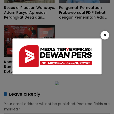
Reses di Plaosan Wonoayu,
Pengamat: Pernyataan
Adam Rusydi Apresiasi
Prabowo soal PDIP Sehati
Perangkat Desa dan
dengan Pemerintah Ada
Jelaskan Mekanisme
Dasarnya
Usulan TPS dan Lapangan
Olahraga
×
Politik
Konsolidasi Ranting
Rampung, PDI Perjuangan
Kota Malang Perkuat
Regenerasi Kader
Leave a Reply
Your email address will not be published.
Required fields are
marked
*