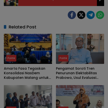
Related Post
Politik
Politik
Amarta Fasa Tegaskan
Pengamat Soroti Tren
Konsolidasi NasDem
Penurunan Elektabilitas
Kabupaten Malang untuk
Prabowo, Usul Evaluasi
Cetak Kader Berintegritas
Kabinet
dan Solutif