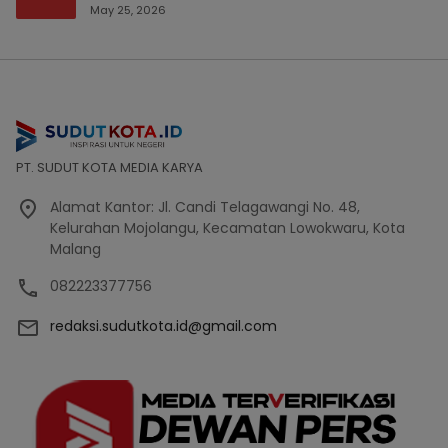
Bencana Bakal Difokuskan
May 25, 2026
PT. SUDUT KOTA MEDIA KARYA
Alamat Kantor: Jl. Candi Telagawangi No. 48,
Kelurahan Mojolangu, Kecamatan Lowokwaru, Kota
Malang
082223377756
redaksi.sudutkota.id@gmail.com