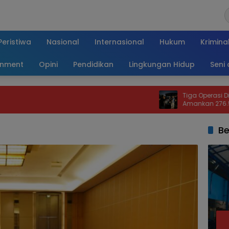
Peristiwa
Nasional
Internasional
Hukum
Krimina
inment
Opini
Pendidikan
Lingkungan Hidup
Seni
Tiga Operasi Digelar, Bea C
Amankan 276.556 Batang Ro
Be