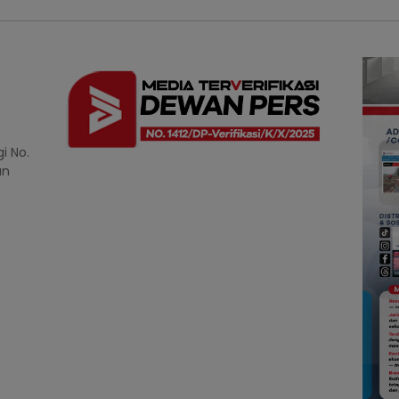
i No.
an