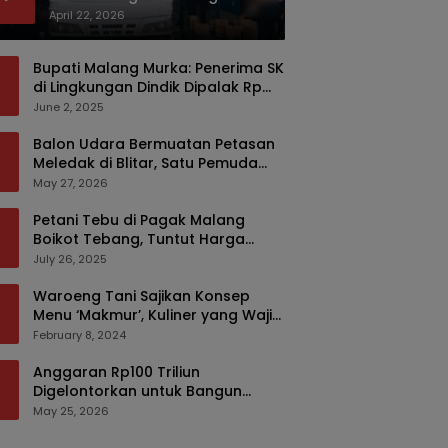
Bermodus Kemasan Sabun
April 22, 2026
Bupati Malang Murka: Penerima SK
di Lingkungan Dindik Dipalak Rp
150 Ribu Pakai Modus Tumpengan,
June 2, 2025
KPK Turut Pantau
Balon Udara Bermuatan Petasan
Meledak di Blitar, Satu Pemuda
Tewas dan Dua Anak Luka Serius
May 27, 2026
Petani Tebu di Pagak Malang
Boikot Tebang, Tuntut Harga
yang Layak
July 26, 2025
Waroeng Tani Sajikan Konsep
Menu ‘Makmur’, Kuliner yang Wajib
Dikunjungi di Malang
February 8, 2024
Anggaran Rp100 Triliun
Digelontorkan untuk Bangun
Kembali Sumatra, Hunian Korban
May 25, 2026
Bencana Bakal Difokuskan