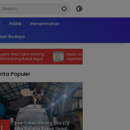
l
Politik
Pemerintahan
 dan Budaya
ukai Malang
Kejari Jombang Periksa Ketua KPRI
kok Ilegal
Sejahtera Hartono, Ini yang Didalami
rita Populer
Bea Cukai Malang Sita 172
1
Ribu Batang Rokok Ilegal