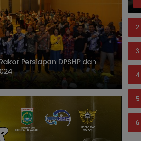
2
3
 Rakor Persiapan DPSHP dan
2024
4
5
6