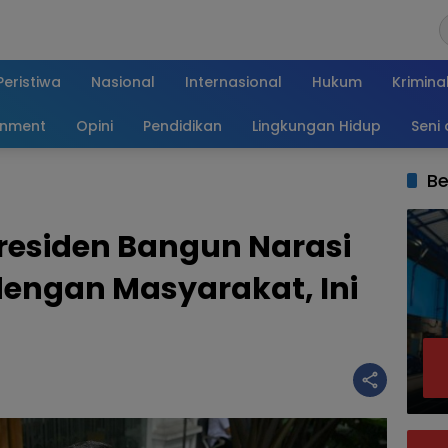
Peristiwa
Nasional
Internasional
Hukum
Krimina
inment
Opini
Pendidikan
Lingkungan Hidup
Seni
Be
residen Bangun Narasi
dengan Masyarakat, Ini