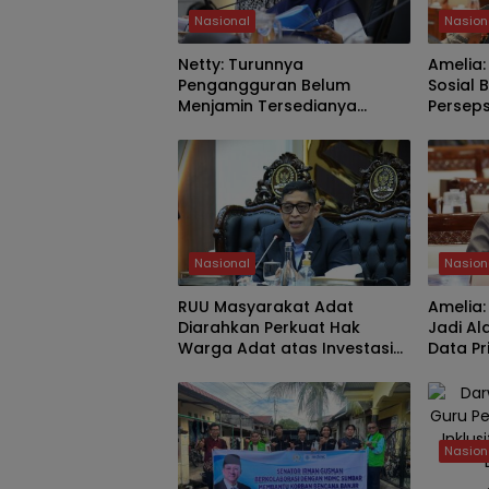
Nasional
Nasion
Netty: Turunnya
Amelia:
Pengangguran Belum
Sosial 
Menjamin Tersedianya
Perseps
Pekerjaan Layak
Nasional
Nasion
RUU Masyarakat Adat
Amelia
Diarahkan Perkuat Hak
Jadi Al
Warga Adat atas Investasi
Data Pr
SDA
Nasion