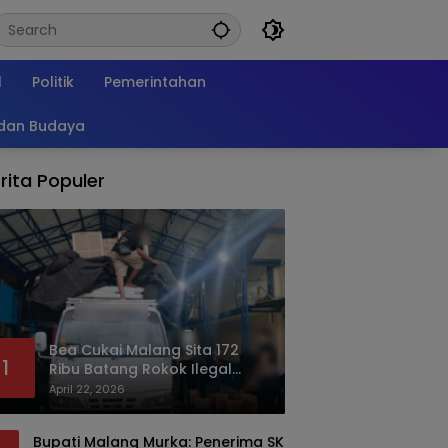
l
Politik
Pemerintahan
 dan Budaya
rita Populer
Bea Cukai Malang Sita 172
1
Ribu Batang Rokok Ilegal
Bermodus Kemasan Sabun
April 22, 2026
Bupati Malang Murka: Penerima SK