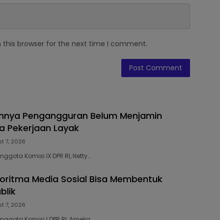
 this browser for the next time I comment.
unnya Pengangguran Belum Menjamin
a Pekerjaan Layak
t 7, 2026
nggota Komisi IX DPR RI, Netty…
goritma Media Sosial Bisa Membentuk
blik
t 7, 2026
nggota Komisi I DPR RI, Amelia…