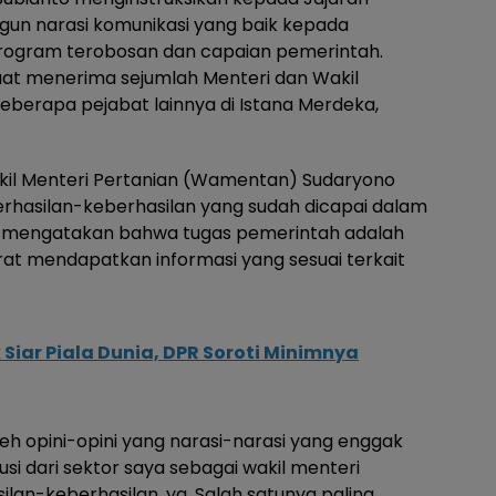
un narasi komunikasi yang baik kepada
ogram terobosan dan capaian pemerintah.
saat menerima sejumlah Menteri dan Wakil
eberapa pejabat lainnya di Istana Merdeka,
akil Menteri Pertanian (Wamentan) Sudaryono
asilan-keberhasilan yang sudah dicapai dalam
a mengatakan bahwa tugas pemerintah adalah
t mendapatkan informasi yang sesuai terkait
Siar Piala Dunia, DPR Soroti Minimnya
leh opini-opini yang narasi-narasi yang enggak
ibusi dari sektor saya sebagai wakil menteri
ilan-keberhasilan, ya. Salah satunya paling