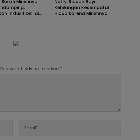
 Soroti Minimnya
Netty: Ribuan Bayi
endamping,
Kehilangan Kesempatan
an Inklusif Dinilai
Hidup karena Minimnya
Hadapi Banyak
Layanan Operasi Jantung
a
Required fields are marked
*