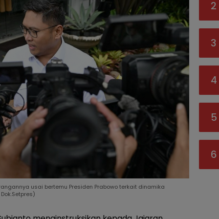
2
3
4
5
6
angannya usai bertemu Presiden Prabowo terkait dinamika
 Dok.Setpres)
ubianto menginstruksikan kepada Jajaran