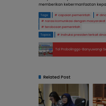
memberikan kebermanfaatan kepad
Tags:
capaian pemerintah
din
narasi komunikasi dengan masyarakat
terobosan pemerintah
Topics:
Instruksi presiden terkait di
Tol Probolinggo-Banyuwangi 
Related Post