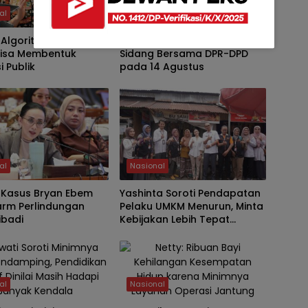
al
Nasional
 Algoritma Media
DPD RI Jadi Tuan Rumah
Bisa Membentuk
Sidang Bersama DPR-DPD
i Publik
pada 14 Agustus
al
Nasional
: Kasus Bryan Ebem
Yashinta Soroti Pendapatan
arm Perlindungan
Pelaku UMKM Menurun, Minta
ibadi
Kebijakan Lebih Tepat
Sasaran
al
Nasional