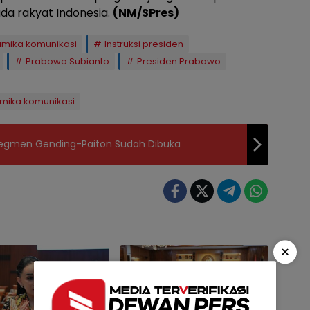
a rakyat Indonesia.
(NM/SPres)
amika komunikasi
Instruksi presiden
Prabowo Subianto
Presiden Prabowo
namika komunikasi
Segmen Gending-Paiton Sudah Dibuka
×