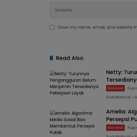
Save my name, email, and website in
Read Also
Netty: Tur
Tersediany
Nasional
Augus
Sudutkota.id – A
Amelia: Al
Persepsi Pu
Nasional
Augus
Sudutkota.id – A