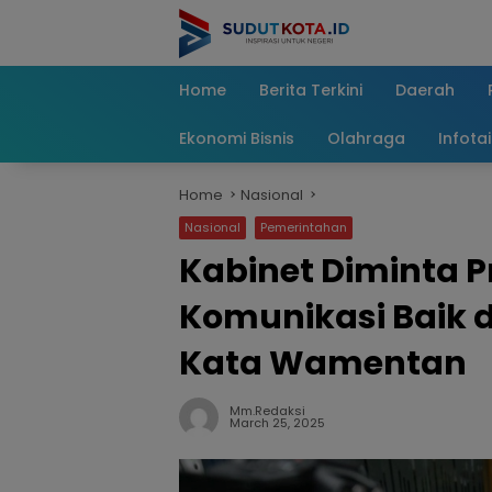
Skip
to
content
Home
Berita Terkini
Daerah
Ekonomi Bisnis
Olahraga
Infota
Home
Nasional
Nasional
Pemerintahan
Kabinet Diminta P
Komunikasi Baik 
Kata Wamentan
Mm.redaksi
March 25, 2025