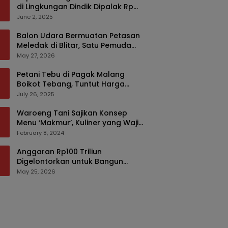
di Lingkungan Dindik Dipalak Rp
150 Ribu Pakai Modus Tumpengan,
June 2, 2025
KPK Turut Pantau
Balon Udara Bermuatan Petasan
Meledak di Blitar, Satu Pemuda
Tewas dan Dua Anak Luka Serius
May 27, 2026
Petani Tebu di Pagak Malang
Boikot Tebang, Tuntut Harga
yang Layak
July 26, 2025
Waroeng Tani Sajikan Konsep
Menu ‘Makmur’, Kuliner yang Wajib
Dikunjungi di Malang
February 8, 2024
Anggaran Rp100 Triliun
Digelontorkan untuk Bangun
Kembali Sumatra, Hunian Korban
May 25, 2026
Bencana Bakal Difokuskan