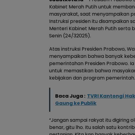
Kabinet Merah Putih untuk membang
masyarakat, saat menyampaikan pr
Instruksi presiden itu disampaikan 
Menteri Kabinet Merah Putih serta b
Senin (24/32025).
Atas instruksi Presiden Prabowo, W
menyampaikan bahwa banyak keberh
pemerintahan Presiden Prabowo. I
untuk memastikan bahwa masyakara
kebijakan dan program pemerintah.
Baca Juga :
TVRI Kantongi Hak 
Gaung ke Publik
“Jangan sampai rakyat itu digiring o
benar, gitu lho. Itu salah satu kontr
pertanian. Kita kan banyak keberhas