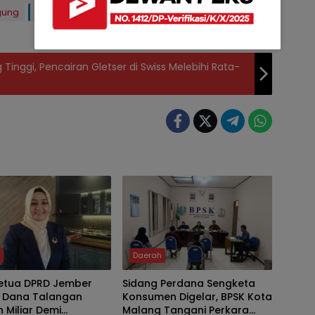
gung
PKL Kota Batu
Revitalisasi pedestrian
inggi, Pencairan Gletser di Swiss Melebihi Rata-
h
Daerah
Ketua DPRD Jember
Sidang Perdana Sengketa
 Dana Talangan
Konsumen Digelar, BPSK Kota
 Miliar Demi
Malang Tangani Perkara