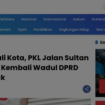
Peristiwa
Nasional
Internasional
Hukum
Krimina
inment
Opini
Pendidikan
Lingkungan Hidup
Seni
Be
i Kota, PKL Jalan Sultan
 Kembali Wadul DPRD
uk