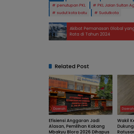
penutupan PKL
PKL Jalan Sultan A
sudut kota batu
Sudutkota
Akibat Pemanasan Global yang T
Rata di Tahun 2024
Related Post
Daerah
Daera
Efisiensi Anggaran Jadi
Wakil 
Alasan, Pemilihan Kakang
Dukung
Mbakyu Blora 2026 Dihapus
Ratusan