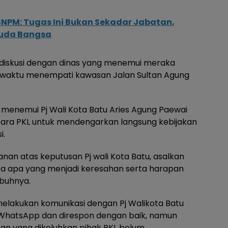
NPM: Tugas Ini Bukan Sekadar Jabatan,
uda Bangsa
 diskusi dengan dinas yang menemui meraka
 waktu menempati kawasan Jalan Sultan Agung
k menemui Pj Wali Kota Batu Aries Agung Paewai
 para PKL untuk mendengarkan langsung kebijakan
i.
nan atas keputusan Pj wali Kota Batu, asalkan
rta apa yang menjadi keresahan serta harapan
mbuhnya.
lakukan komunikasi dengan Pj Walikota Batu
i WhatsApp dan direspon dengan baik, namun
n yang dikeluhkan pihak PKL belum