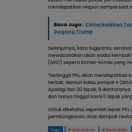
mendapatkan respon sampai saat in
Baca Juga :
China Naikkan Tar
Dagang Trump
Selanjutnya, kata Sugiyanto, semba
mewacanakan akan wadul kembali k
(AKD) seperti komisi-komisi yang m
“Sehingga PKL akan mendapatkan kek
terkait. Namun kalau sampai 4 Okto
Apalagi dari 20 lapak, 9 diantaran
dan hanya tinggal kami 11 lapak yan
Untuk diketahui, sejumlah lapak PKL 
pembongkaran, atas dampak revitalis
Tags:
batu hari ini
Berita Batu