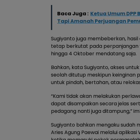
Baca Juga :
Ketua Umum DPP B
Tapi Amanah Perjuangan Pem
Sugiyanto juga membeberkan, hasil
tetap berkutat pada perpanjangan
hingga 4 Oktober mendatang saja.
Bahkan, kata Sugiyanto, akses untu
seolah ditutup meskipun keinginan
untuk pindah, bertahan, atau relokas
“Kami tidak akan melakukan perlawa
dapat disampaikan secara jelas se
pedagang nanti juga ditampung,” i
Sugiyanto bahkan mengaku sudah me
Aries Agung Paewai melalui aplikas
ketika memasuki pokok permasalaha