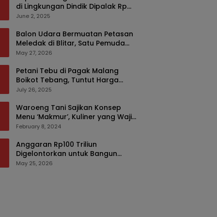
di Lingkungan Dindik Dipalak Rp
150 Ribu Pakai Modus Tumpengan,
June 2, 2025
KPK Turut Pantau
Balon Udara Bermuatan Petasan
Meledak di Blitar, Satu Pemuda
Tewas dan Dua Anak Luka Serius
May 27, 2026
Petani Tebu di Pagak Malang
Boikot Tebang, Tuntut Harga
yang Layak
July 26, 2025
Waroeng Tani Sajikan Konsep
Menu ‘Makmur’, Kuliner yang Wajib
Dikunjungi di Malang
February 8, 2024
Anggaran Rp100 Triliun
Digelontorkan untuk Bangun
Kembali Sumatra, Hunian Korban
May 25, 2026
Bencana Bakal Difokuskan