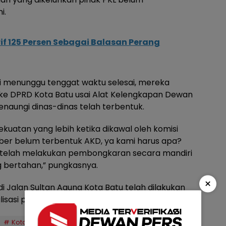
i.
if 125 Persen Sebagai Balasan Perang
ri menunggu tenggat waktu selesai, mereka
e DPRD Kota Batu usai Alat Kelengkapan Dewan
enaungi dinas-dinas telah terbentuk.
uatan yang lebih ketika dikawal oleh komisi
ber belum terbentuk AKD, ya kami harus apa?
ya telah melakukan pembongkaran secara mandiri
g bertahan,” pungkasnya.
×
di Jalan Sultan Agung Kota Batu telah dilakukan
asi pedestrian di kota itu.
(Dn)
Kota Batu
pembongkaran PKL