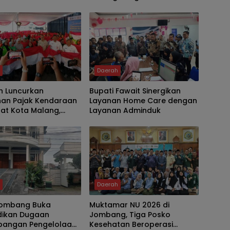
atan Pembangunan
Kriswanto vs Toko Emas
anan Publik
Majusari
h
Daerah
h Luncurkan
Bupati Fawait Sinergikan
han Pajak Kendaraan
Layanan Home Care dengan
at Kota Malang,
Layanan Adminduk
 Driver Ojol Ikut
an HUT RI
h
Daerah
 Jombang Buka
Muktamar NU 2026 di
idikan Dugaan
Jombang, Tiga Posko
pangan Pengelolaan
Kesehatan Beroperasi