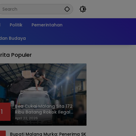
l
Politik
Pemerintahan
 dan Budaya
rita Populer
Bea Cukai Malang Sita 172
1
Ribu Batang Rokok Ilegal
Bermodus Kemasan Sabun
April 22, 2026
Bupati Malang Murka: Penerima SK