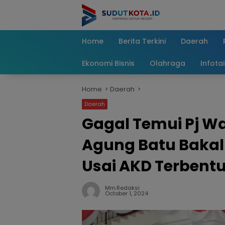
Skip
to
content
Home
Berita Terkini
Daerah
Ekonomi Bisnis
Olahraga
Infota
Home
Daerah
Daerah
Gagal Temui Pj Wal
Agung Batu Bakal
Usai AKD Terbent
Mm.redaksi
October 1, 2024