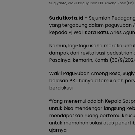
Sugiyanto, Wakil Paguyuban PKL Among Roso.(Dn)
Sudutkota.id
– Sejumlah Pedagang K
yang tergabung dalam paguyuban A
kepada Pj Wali Kota Batu, Aries Agu
Namun, lagi-lagi usaha mereka untu
dampak dari revitalisasi pedestrian 
Pasalnya, kemarin, Kamis (30/9/202
Wakil Paguyuban Among Roso, Sugi
belasan PKL hanya ditemui oleh perw
berdiskusi.
“Yang menemui adalah Kepala Satpo
untuk bisa mendengar langsung kebi
mendapatkan ruang bertemu khusus
untuk memohon solusi atas penerti
ujarnya.