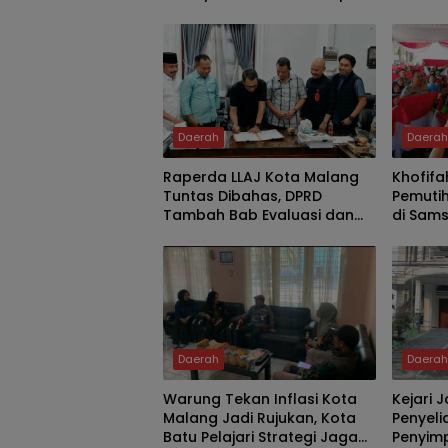
Percep
dan Lay
Daerah
Daera
Raperda LLAJ Kota Malang
Khofifa
Tuntas Dibahas, DPRD
Pemuti
Tambah Bab Evaluasi dan
di Sams
Delapan Catatan Strategis
Ratusan
Demi Keselamatan Warga
Meriahk
Daerah
Daera
Warung Tekan Inflasi Kota
Kejari
Malang Jadi Rujukan, Kota
Penyel
Batu Pelajari Strategi Jaga
Penyim