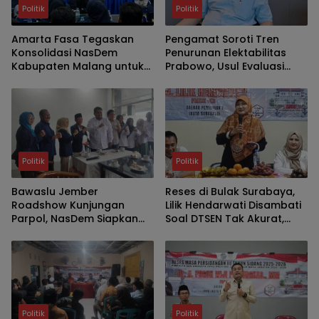
Politik
Politik
Amarta Fasa Tegaskan
Pengamat Soroti Tren
Konsolidasi NasDem
Penurunan Elektabilitas
Kabupaten Malang untuk
Prabowo, Usul Evaluasi
Cetak Kader Berintegritas
Kabinet
dan Solutif
Politik
Politik
Bawaslu Jember
Reses di Bulak Surabaya,
Roadshow Kunjungan
Lilik Hendarwati Disambati
Parpol, NasDem Siapkan
Soal DTSEN Tak Akurat,
Verifikasi Parpol Lebih Awal
Minim SMA-SMK Negeri dan
Legalitas UMKM
Politik
Politik