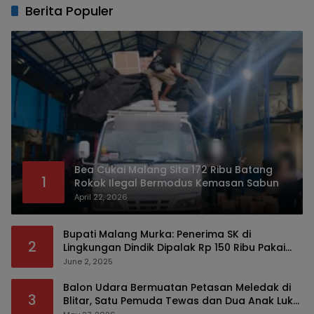
Berita Populer
Bea Cukai Malang Sita 172 Ribu Batang
1
Rokok Ilegal Bermodus Kemasan Sabun
April 22, 2026
Bupati Malang Murka: Penerima SK di
2
Lingkungan Dindik Dipalak Rp 150 Ribu Pakai
Modus Tumpengan, KPK Turut Pantau
June 2, 2025
Balon Udara Bermuatan Petasan Meledak di
3
Blitar, Satu Pemuda Tewas dan Dua Anak Luka
Serius