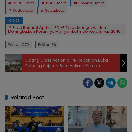
DPRD Jatim
PDI P Jatim
Provinsi Jatim
Sudut Kota
Sudutkota
Topics:
Fuad Benardi Optimis PDI-P Terus Mengawal dan
Meningkatkan Perannya Menyambut Indonesia Emas 2045
Writer: OZY
Editor: PS
Sidang Class Action di PN Kepanjen Buka
Peluang Sejarah Baru Hukum Perdata
Indonesia
Related Post