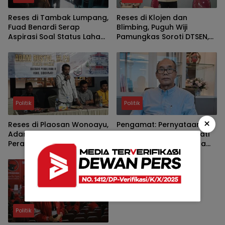
Reses di Tambak Lumpang,
Reses di Klojen dan
Fuad Benardi Serap
Blimbing, Puguh Wiji
Aspirasi Soal Status Lahan
Pamungkas Soroti DTSEN,
BTKD dan Perbaikan Jalan
Darurat Sampah dan
Bedah Rumah di Kota
Malang
Politik
Politik
×
Reses di Plaosan Wonoayu,
Pengamat: Pernyataan
Adam Rusydi Apresiasi
Prabowo soal PDIP Sehati
Perangkat Desa dan
dengan Pemerintah Ada
Jelaskan Mekanisme
Dasarnya
Usulan TPS dan Lapangan
Olahraga
Politik