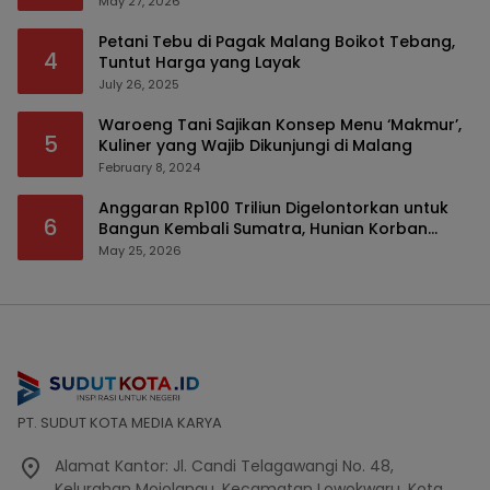
May 27, 2026
Petani Tebu di Pagak Malang Boikot Tebang,
4
Tuntut Harga yang Layak
July 26, 2025
Waroeng Tani Sajikan Konsep Menu ‘Makmur’,
5
Kuliner yang Wajib Dikunjungi di Malang
February 8, 2024
Anggaran Rp100 Triliun Digelontorkan untuk
6
Bangun Kembali Sumatra, Hunian Korban
Bencana Bakal Difokuskan
May 25, 2026
PT. SUDUT KOTA MEDIA KARYA
Alamat Kantor: Jl. Candi Telagawangi No. 48,
Kelurahan Mojolangu, Kecamatan Lowokwaru, Kota