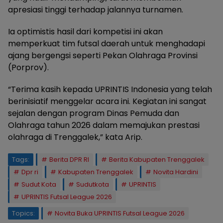
apresiasi tinggi terhadap jalannya turnamen.
Ia optimistis hasil dari kompetisi ini akan
memperkuat tim futsal daerah untuk menghadapi
ajang bergengsi seperti Pekan Olahraga Provinsi
(Porprov).
“Terima kasih kepada UPRINTIS Indonesia yang telah
berinisiatif menggelar acara ini. Kegiatan ini sangat
sejalan dengan program Dinas Pemuda dan
Olahraga tahun 2026 dalam memajukan prestasi
olahraga di Trenggalek,” kata Arip.
Tags:
Berita DPR RI
Berita Kabupaten Trenggalek
Dpr ri
Kabupaten Trenggalek
Novita Hardini
Sudut Kota
Sudutkota
UPRINTIS
UPRINTIS Futsal League 2026
Topics:
Novita Buka UPRINTIS Futsal League 2026