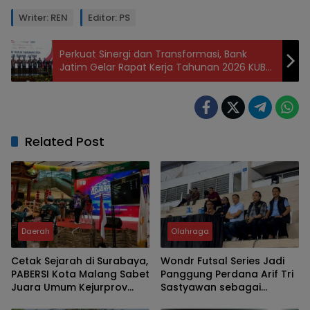
Writer: REN
Editor: PS
Perkuat Sinergi dan Transformasi, Bank
Jatim Gelar Rapat Kerja Tahunan 2026 KUB
Bank Jatim
Related Post
Daerah
Olahraga
Cetak Sejarah di Surabaya,
Wondr Futsal Series Jadi
PABERSI Kota Malang Sabet
Panggung Perdana Arif Tri
Juara Umum Kejurprov
Sastyawan sebagai
Junior 2026
Kepala Disporapar Kota