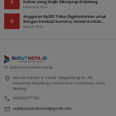
5
Kuliner yang Wajib Dikunjungi di Malang
February 8, 2024
Anggaran Rp100 Triliun Digelontorkan untuk
6
Bangun Kembali Sumatra, Hunian Korban
Bencana Bakal Difokuskan
May 25, 2026
PT. SUDUT KOTA MEDIA KARYA
Alamat Kantor: Jl. Candi Telagawangi No. 48,
Kelurahan Mojolangu, Kecamatan Lowokwaru, Kota
Malang
082223377756
redaksi.sudutkota.id@gmail.com