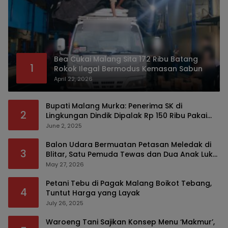
Bea Cukai Malang Sita 172 Ribu Batang
1
Rokok Ilegal Bermodus Kemasan Sabun
April 22, 2026
Bupati Malang Murka: Penerima SK di
2
Lingkungan Dindik Dipalak Rp 150 Ribu Pakai
Modus Tumpengan, KPK Turut Pantau
June 2, 2025
Balon Udara Bermuatan Petasan Meledak di
3
Blitar, Satu Pemuda Tewas dan Dua Anak Luka
Serius
May 27, 2026
Petani Tebu di Pagak Malang Boikot Tebang,
4
Tuntut Harga yang Layak
July 26, 2025
Waroeng Tani Sajikan Konsep Menu ‘Makmur’,