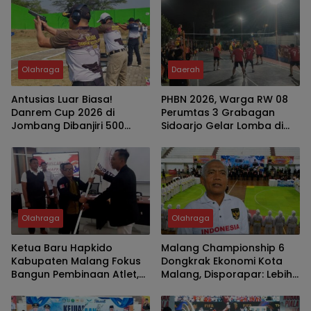
Malang
Olahraga
Daerah
Antusias Luar Biasa!
PHBN 2026, Warga RW 08
Danrem Cup 2026 di
Perumtas 3 Grabagan
Jombang Dibanjiri 500
Sidoarjo Gelar Lomba di
Pendaftar, Hanya 160 Lolos
HUT RI Ke-81
Bertanding
Olahraga
Olahraga
Ketua Baru Hapkido
Malang Championship 6
Kabupaten Malang Fokus
Dongkrak Ekonomi Kota
Bangun Pembinaan Atlet,
Malang, Disporapar: Lebih
Bidik Medali Emas Porprov
dari 2.000 Atlet Datang
Jatim 2027
Bersama Keluarga