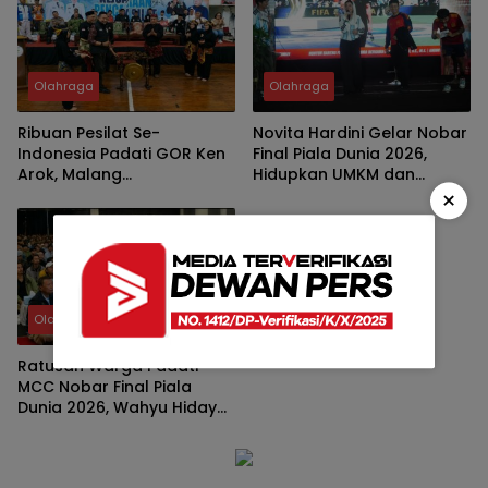
Olahraga
Olahraga
Ribuan Pesilat Se-
Novita Hardini Gelar Nobar
Indonesia Padati GOR Ken
Final Piala Dunia 2026,
Arok, Malang
Hidupkan UMKM dan
×
Championship 6 Jadi Ajang
Hadirkan Hiburan Gratis
Pembinaan Atlet dan
bagi Warga Trenggalek
Pelestarian Budaya
Bangsa
Olahraga
Ratusan Warga Padati
MCC Nobar Final Piala
Dunia 2026, Wahyu Hidayat
Jagokan Argentina