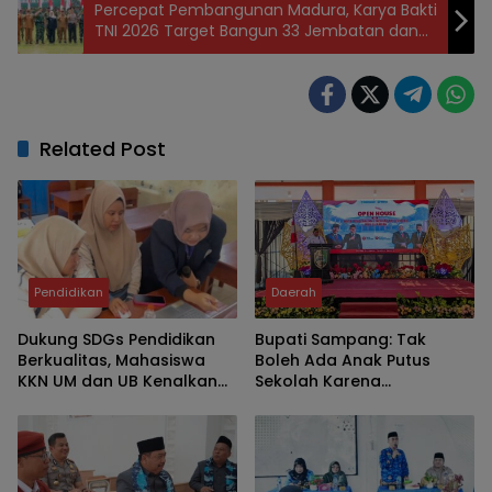
Percepat Pembangunan Madura, Karya Bakti
TNI 2026 Target Bangun 33 Jembatan dan
Renovasi 400 RTLH
Related Post
Pendidikan
Daerah
Dukung SDGs Pendidikan
Bupati Sampang: Tak
Berkualitas, Mahasiswa
Boleh Ada Anak Putus
KKN UM dan UB Kenalkan
Sekolah Karena
Platform Digital Lumi dan
Kemiskinan
Heyzine di SDN Jeru