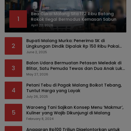
Bea Cukai Malang Sita 172 Ribu Batang
1
Rokok Ilegal Bermodus Kemasan Sabun
April 22, 2026
Bupati Malang Murka: Penerima SK di
2
Lingkungan Dindik Dipalak Rp 150 Ribu Pakai
Modus Tumpengan, KPK Turut Pantau
June 2, 2025
Balon Udara Bermuatan Petasan Meledak di
3
Blitar, Satu Pemuda Tewas dan Dua Anak Luka
Serius
May 27, 2026
Petani Tebu di Pagak Malang Boikot Tebang,
4
Tuntut Harga yang Layak
July 26, 2025
Waroeng Tani Sajikan Konsep Menu ‘Makmur’,
5
Kuliner yang Wajib Dikunjungi di Malang
February 8, 2024
Anggaran Rp100 Triliun Digelontorkan untuk