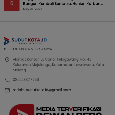
6
Bangun Kembali Sumatra, Hunian Korban
Bencana Bakal Difokuskan
May 25, 2026
PT. SUDUT KOTA MEDIA KARYA
Alamat Kantor: Jl. Candi Telagawangi No. 48,
Kelurahan Mojolangu, Kecamatan Lowokwaru, Kota
Malang
082223377756
redaksi.sudutkota.id@gmail.com