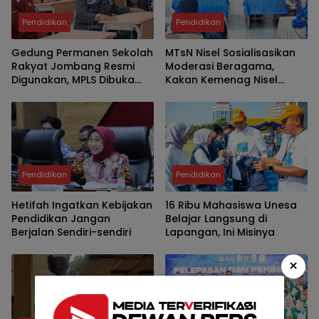
Pendidikan
Pendidikan
Gedung Permanen Sekolah
MTsN Nisel Sosialisasikan
Rakyat Jombang Resmi
Moderasi Beragama,
Digunakan, MPLS Dibuka
Kakan Kemenag Nisel
Bupati Warsubi
Tekankan Nilai Toleransi
Pendidikan
Pendidikan
Hetifah Ingatkan Kebijakan
16 Ribu Mahasiswa Unesa
Pendidikan Jangan
Belajar Langsung di
Berjalan Sendiri-sendiri
Lapangan, Ini Misinya
×