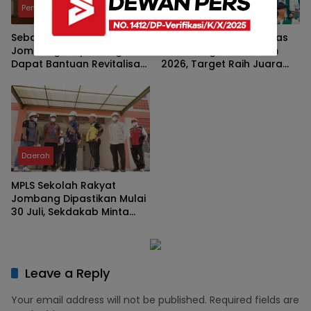
Pendidikan
Pendidikan
Sebanyak 28 SD di
Gubernur Khofifah Lepas
Jombang Berpeluang
45 Kontingen LKS Jatim
Dapat Bantuan Revitalisasi,
2026, Target Raih Juara
Ini Penjelasan Disdikbud
Umum Ke-4 Kali
Daerah
MPLS Sekolah Rakyat
Jombang Dipastikan Mulai
30 Juli, Sekdakab Minta
Finishing Tuntas
Leave a Reply
Your email address will not be published.
Required fields are