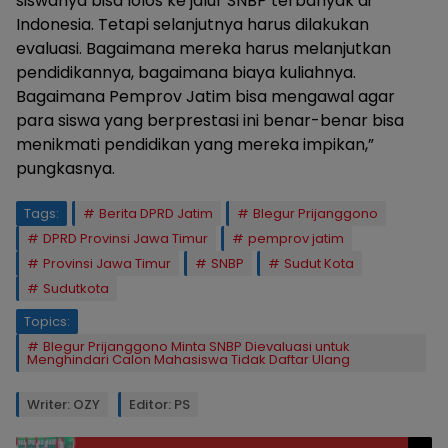
siswanya bisa lolos ke jalur SNBP terbanyak di
Indonesia. Tetapi selanjutnya harus dilakukan
evaluasi. Bagaimana mereka harus melanjutkan
pendidikannya, bagaimana biaya kuliahnya.
Bagaimana Pemprov Jatim bisa mengawal agar
para siswa yang berprestasi ini benar-benar bisa
menikmati pendidikan yang mereka impikan,”
pungkasnya.
Tags:
Berita DPRD Jatim
Blegur Prijanggono
DPRD Provinsi Jawa Timur
pemprov jatim
Provinsi Jawa Timur
SNBP
Sudut Kota
Sudutkota
Topics:
Blegur Prijanggono Minta SNBP Dievaluasi untuk
Menghindari Calon Mahasiswa Tidak Daftar Ulang
Writer: OZY
Editor: PS