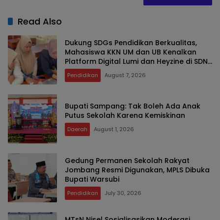
Read Also
Dukung SDGs Pendidikan Berkualitas,
Mahasiswa KKN UM dan UB Kenalkan
Platform Digital Lumi dan Heyzine di SDN
Jeru
Pendidikan
August 7, 2026
Bupati Sampang: Tak Boleh Ada Anak
Putus Sekolah Karena Kemiskinan
Daerah
August 1, 2026
Gedung Permanen Sekolah Rakyat
Jombang Resmi Digunakan, MPLS Dibuka
Bupati Warsubi
Pendidikan
July 30, 2026
MTsN Nisel Sosialisasikan Moderasi