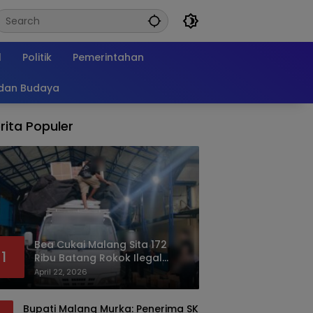
l
Politik
Pemerintahan
 dan Budaya
rita Populer
Bea Cukai Malang Sita 172
1
Ribu Batang Rokok Ilegal
Bermodus Kemasan Sabun
April 22, 2026
Bupati Malang Murka: Penerima SK