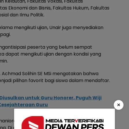
 Kelautan, Fakultas Vokasi, Fakultas
ltas Ekonomi dan Bisnis, Fakultas Hukum, Fakultas
ial dan Ilmu Politik.
lama mengikuti ujian, Unair juga menyediakan
pagi.
mengantisipasi peserta yang belum sempat
a dapat mengikuti ujian dengan kondisi yang
min.
r. Achmad Solihin SE MSi mengatakan bahwa
adi pilihan favorit bagi siswa dalam mendaftar.
 Diusulkan untuk Guru Honorer, Puguh Wiji
×
esejahteraan Guru
aniora, ada lima program studi dengan jumlah
ang. Di antaranya hukum, manajemen, akuntansi,