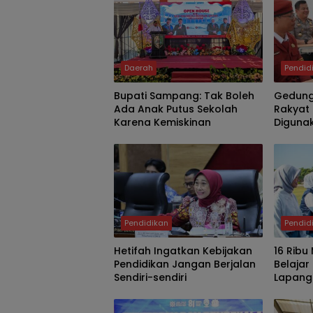
Daerah
Pendid
Bupati Sampang: Tak Boleh
Gedung
Ada Anak Putus Sekolah
Rakyat
Karena Kemiskinan
Digunak
Bupati 
Pendidikan
Pendid
Hetifah Ingatkan Kebijakan
16 Rib
Pendidikan Jangan Berjalan
Belajar
Sendiri-sendiri
Lapanga