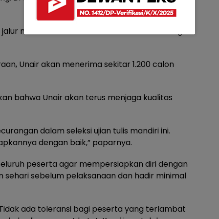
 jalur mandiri ini Unair akan menerima ini kurang
itraan, Unair akan menerima sekitar 1.200 calon
skan bahwa Unair akan terus menjaga kualitas
curangan dalam seleksi ujian tulis mandiri ini.
apkannya dengan baik,” paparnya.
seluruh peserta agar mempersiapkan diri dengan
an sehari sebelum pelaksanaan dan hadir minimal
idak ada toleransi bagi peserta yang terlambat