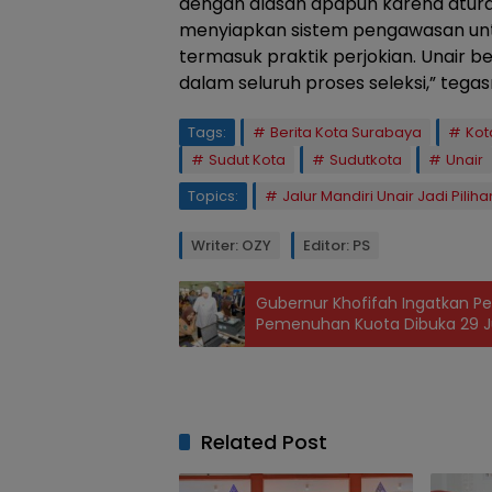
dengan alasan apapun karena aturan
menyiapkan sistem pengawasan unt
termasuk praktik perjokian. Unair b
dalam seluruh proses seleksi,” tegas
Tags:
Berita Kota Surabaya
Kot
Sudut Kota
Sudutkota
Unair
Topics:
Jalur Mandiri Unair Jadi Pil
Writer: OZY
Editor: PS
Gubernur Khofifah Ingatkan Pes
Pemenuhan Kuota Dibuka 29 J
Related Post