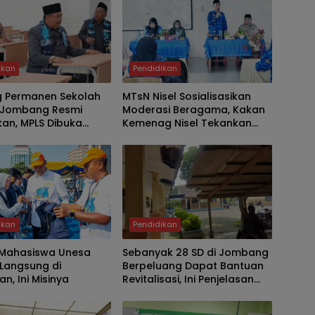
ikan
Pendidikan
 Permanen Sekolah
MTsN Nisel Sosialisasikan
 Jombang Resmi
Moderasi Beragama, Kakan
an, MPLS Dibuka
Kemenag Nisel Tekankan
Warsubi
Nilai Toleransi
ikan
Pendidikan
u Mahasiswa Unesa
Sebanyak 28 SD di Jombang
 Langsung di
Berpeluang Dapat Bantuan
n, Ini Misinya
Revitalisasi, Ini Penjelasan
Disdikbud