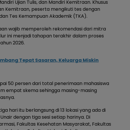
Mandiri Ujian Tulis, dan Mandiri Kemitraan. Khusus
is dan Kemitraan, peserta mengikuti tes dengan
) dan Tes Kemampuan Akademik (TKA).
raan wajib memperoleh rekomendasi dari mitra
ur ini menjadi tahapan terakhir dalam proses
ahun 2026.
ombang Tepat Sasaran, Keluarga Miskin
pai 50 persen dari total penerimaan mahasiswa
alam empat skema sehingga masing-masing
lasnya.
a hari itu berlangsung di 13 lokasi yang ada di
air dengan tiga sesi setiap harinya. Di
armasi, Fakultas Kesehatan Masyarakat, Fakultas