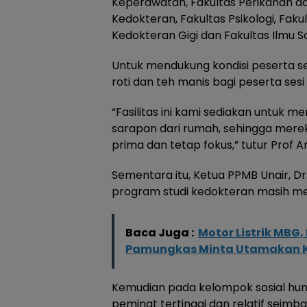
Keperawatan, Fakultas Perikanan dan
Kedokteran, Fakultas Psikologi, Faku
Kedokteran Gigi dan Fakultas Ilmu Sos
Untuk mendukung kondisi peserta se
roti dan teh manis bagi peserta sesi 
“Fasilitas ini kami sediakan untuk 
sarapan dari rumah, sehingga merek
prima dan tetap fokus,” tutur Prof A
Sementara itu, Ketua PPMB Unair, D
program studi kedokteran masih menj
Baca Juga :
Motor Listrik MBG,
Pamungkas Minta Utamakan K
Kemudian pada kelompok sosial hum
peminat tertinggi dan relatif seimb