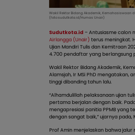
Wakil Rektor Bidang Akademik, Kemahasiswaan da
(foto:sudutkota.id/Humas Unair)
Sudutkota.id
– Antusiasme calon 
Airlangga (Unair)
terus meningkat. H
Ujian Mandiri Tulis dan Kemitraan 2
4.700 pendaftar yang berlangsung 
Wakil Rektor Bidang Akademik, Ke
Alamsjah, Ir MSi PhD mengatakan, an
tinggi dibanding tahun lalu.
“Alhamdulillah pelaksanaan ujian tul
pertama berjalan dengan baik. Pada
mengapresiasi panitia PPMB yang tel
dengan sangat baik,” ujarnya pada, 
Prof Amin menjelaskan bahwa jalur m