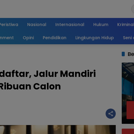
Peristiwa
Nasional
Internasional
Hukum
Krimina
inment
Opini
Pendidikan
Lingkungan Hidup
Seni
Be
aftar, Jalur Mandiri
 Ribuan Calon