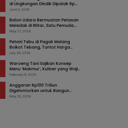
di Lingkungan Dindik Dipalak Rp
150 Ribu Pakai Modus Tumpengan,
June 2, 2025
KPK Turut Pantau
Balon Udara Bermuatan Petasan
Meledak di Blitar, Satu Pemuda
Tewas dan Dua Anak Luka Serius
May 27, 2026
Petani Tebu di Pagak Malang
Boikot Tebang, Tuntut Harga
yang Layak
July 26, 2025
Waroeng Tani Sajikan Konsep
Menu ‘Makmur’, Kuliner yang Wajib
Dikunjungi di Malang
February 8, 2024
Anggaran Rp100 Triliun
Digelontorkan untuk Bangun
Kembali Sumatra, Hunian Korban
May 25, 2026
Bencana Bakal Difokuskan