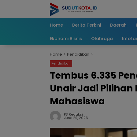
Skip
to
content
Home
Berita Terkini
Daerah
Ekonomi Bisnis
Olahraga
Infota
Home
Pendidikan
Pendidikan
Tembus 6.335 Pend
Unair Jadi Pilihan
Mahasiswa
PS Redaksi
June 29, 2026