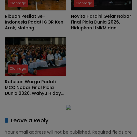
Olahraga
Olahraga
Ribuan Pesilat Se-
Novita Hardini Gelar Nobar
Indonesia Padati GOR Ken
Final Piala Dunia 2026,
Arok, Malang
Hidupkan UMKM dan
Championship 6 Jadi Ajang
Hadirkan Hiburan Gratis
Pembinaan Atlet dan
bagi Warga Trenggalek
Pelestarian Budaya
Bangsa
Olahraga
Ratusan Warga Padati
MCC Nobar Final Piala
Dunia 2026, Wahyu Hidayat
Jagokan Argentina
Leave a Reply
Your email address will not be published.
Required fields are