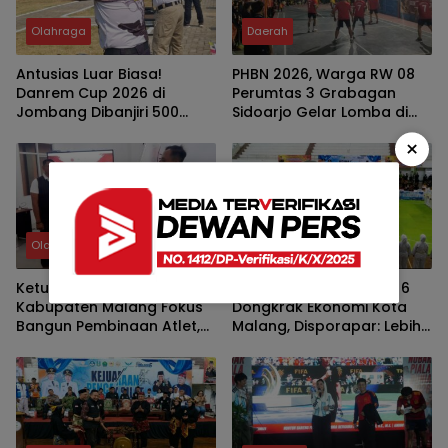
Olahraga
Daerah
Antusias Luar Biasa!
PHBN 2026, Warga RW 08
Danrem Cup 2026 di
Perumtas 3 Grabagan
Jombang Dibanjiri 500
Sidoarjo Gelar Lomba di
Pendaftar, Hanya 160 Lolos
HUT RI Ke-81
×
Bertanding
Olahraga
Olahraga
Ketua Baru Hapkido
Malang Championship 6
Kabupaten Malang Fokus
Dongkrak Ekonomi Kota
Bangun Pembinaan Atlet,
Malang, Disporapar: Lebih
Bidik Medali Emas Porprov
dari 2.000 Atlet Datang
Jatim 2027
Bersama Keluarga