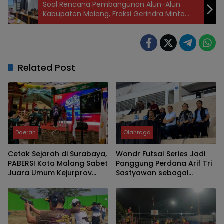
Soal Rencana Pembangunan Alun-Alun
Kabupaten Malang, Fraksi Gerindra Minta
Kajian Lokasi Dilakukan Secara Matang
Related Post
Daerah
Olahraga
Cetak Sejarah di Surabaya,
Wondr Futsal Series Jadi
PABERSI Kota Malang Sabet
Panggung Perdana Arif Tri
Juara Umum Kejurprov
Sastyawan sebagai
Junior 2026
Kepala Disporapar Kota
Malang