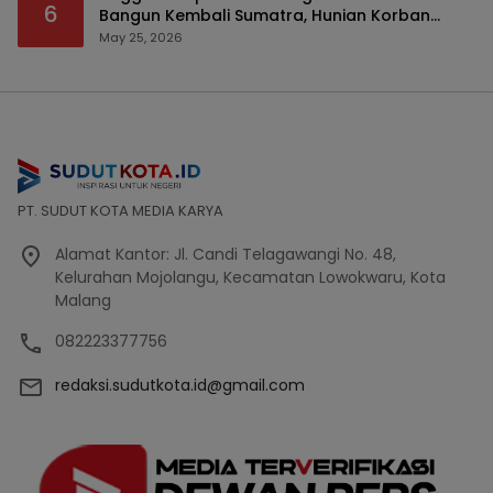
6
Bangun Kembali Sumatra, Hunian Korban
Bencana Bakal Difokuskan
May 25, 2026
PT. SUDUT KOTA MEDIA KARYA
Alamat Kantor: Jl. Candi Telagawangi No. 48,
Kelurahan Mojolangu, Kecamatan Lowokwaru, Kota
Malang
082223377756
redaksi.sudutkota.id@gmail.com