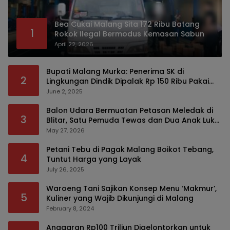
Bea Cukai Malang Sita 172 Ribu Batang
1
Rokok Ilegal Bermodus Kemasan Sabun
April 22, 2026
Bupati Malang Murka: Penerima SK di
2
Lingkungan Dindik Dipalak Rp 150 Ribu Pakai
Modus Tumpengan, KPK Turut Pantau
June 2, 2025
Balon Udara Bermuatan Petasan Meledak di
3
Blitar, Satu Pemuda Tewas dan Dua Anak Luka
Serius
May 27, 2026
Petani Tebu di Pagak Malang Boikot Tebang,
4
Tuntut Harga yang Layak
July 26, 2025
Waroeng Tani Sajikan Konsep Menu ‘Makmur’,
5
Kuliner yang Wajib Dikunjungi di Malang
February 8, 2024
Anggaran Rp100 Triliun Digelontorkan untuk