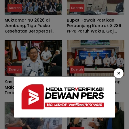
Daerah
Daerah
Muktamar NU 2026 di
Bupati Fawait Pastikan
Jombang, Tiga Posko
Perpanjang Kontrak 8.236
Kesehatan Beroperasi
PPPK Paruh Waktu, Gaji
Nonstop 24 Jam
Bakal Naik Tahun 2029
Daerah
Daerah
×
Kasus PSU Berlarut, Pemkot
Pemkot Malang Gandeng
Malang Ancam Tak
Tiga Kampus, Wahyu
Terbitkan PBG bagi
Hidayat Ingin Kebijakan
Pengembang yang Bandel
Tak Lagi Hanya Bertumpu
pada Birokrasi