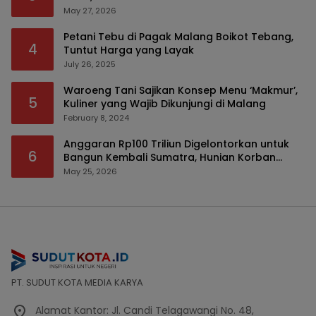
Serius
May 27, 2026
Petani Tebu di Pagak Malang Boikot Tebang,
4
Tuntut Harga yang Layak
July 26, 2025
Waroeng Tani Sajikan Konsep Menu ‘Makmur’,
5
Kuliner yang Wajib Dikunjungi di Malang
February 8, 2024
Anggaran Rp100 Triliun Digelontorkan untuk
6
Bangun Kembali Sumatra, Hunian Korban
Bencana Bakal Difokuskan
May 25, 2026
PT. SUDUT KOTA MEDIA KARYA
Alamat Kantor: Jl. Candi Telagawangi No. 48,