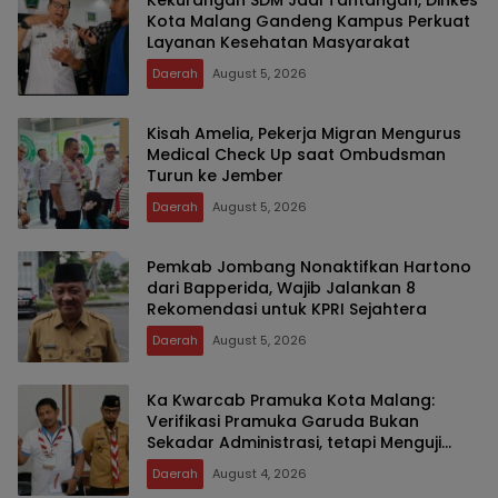
Kekurangan SDM Jadi Tantangan, Dinkes
Kota Malang Gandeng Kampus Perkuat
Layanan Kesehatan Masyarakat
Daerah
August 5, 2026
Kisah Amelia, Pekerja Migran Mengurus
Medical Check Up saat Ombudsman
Turun ke Jember
Daerah
August 5, 2026
Pemkab Jombang Nonaktifkan Hartono
dari Bapperida, Wajib Jalankan 8
Rekomendasi untuk KPRI Sejahtera
Daerah
August 5, 2026
Ka Kwarcab Pramuka Kota Malang:
Verifikasi Pramuka Garuda Bukan
Sekadar Administrasi, tetapi Menguji
Integritas dan Keteladanan
Daerah
August 4, 2026