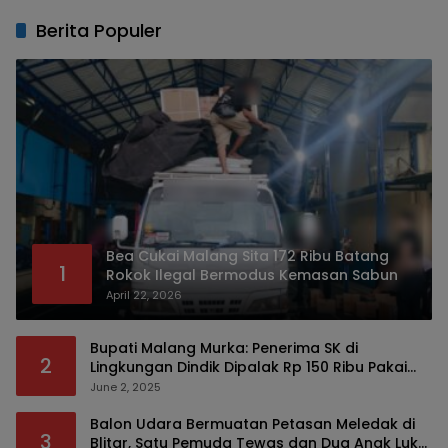
Berita Populer
Bea Cukai Malang Sita 172 Ribu Batang
1
Rokok Ilegal Bermodus Kemasan Sabun
April 22, 2026
Bupati Malang Murka: Penerima SK di
2
Lingkungan Dindik Dipalak Rp 150 Ribu Pakai
Modus Tumpengan, KPK Turut Pantau
June 2, 2025
Balon Udara Bermuatan Petasan Meledak di
3
Blitar, Satu Pemuda Tewas dan Dua Anak Luka