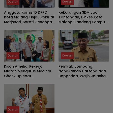
Daerah
Daerah
Anggota Komisi D DPRD
Kekurangan SDM Jadi
Kota Malang Tinjau Pokir di
Tantangan, Dinkes Kota
Merjosari, Soroti Genangan
Malang Gandeng Kampus
Air dan Dorong
Perkuat Layanan
Penyelesaian Drainase
Kesehatan Masyarakat
Secara Gotong Royong
Daerah
Daerah
Kisah Amelia, Pekerja
Pemkab Jombang
Migran Mengurus Medical
Nonaktifkan Hartono dari
Check Up saat
Bapperida, Wajib Jalankan
Ombudsman Turun ke
8 Rekomendasi untuk KPRI
Jember
Sejahtera
Daerah