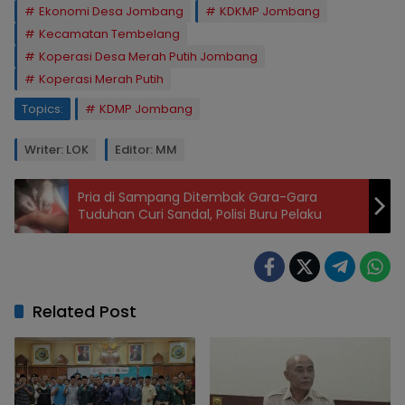
Ekonomi Desa Jombang
KDKMP Jombang
Kecamatan Tembelang
Koperasi Desa Merah Putih Jombang
Koperasi Merah Putih
Topics:
KDMP Jombang
Writer: LOK
Editor: MM
Pria di Sampang Ditembak Gara-Gara
Tuduhan Curi Sandal, Polisi Buru Pelaku
Related Post