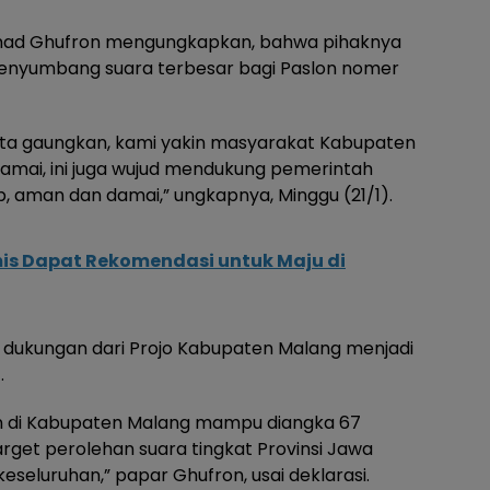
hmad Ghufron mengungkapkan, bahwa pihaknya
enyumbang suara terbesar bagi Paslon nomer
kita gaungkan, kami yakin masyarakat Kabupaten
mai, ini juga wujud mendukung pemerintah
 aman dan damai,” ungkapnya, Minggu (21/1).
mis Dapat Rekomendasi untuk Maju di
n, dukungan dari Projo Kabupaten Malang menjadi
.
n di Kabupaten Malang mampu diangka 67
rget perolehan suara tingkat Provinsi Jawa
keseluruhan,” papar Ghufron, usai deklarasi.