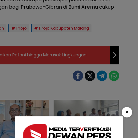
ungan bagi Prabowo-Gibran di Bumi Arema cukup
an
Projo
Projo Kabupaten Malang
aikan Petani hingga Merusak Lingkungan
×
Politik