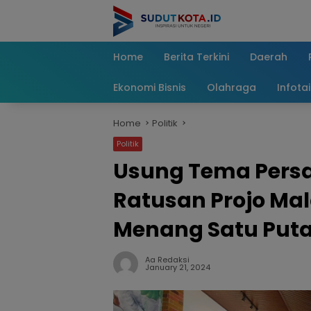
Skip
to
content
Home
Berita Terkini
Daerah
Ekonomi Bisnis
Olahraga
Infota
Home
Politik
Politik
Usung Tema Persa
Ratusan Projo Mal
Menang Satu Put
Aa Redaksi
January 21, 2024