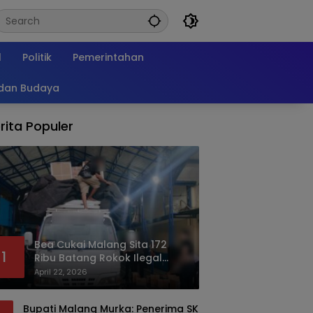
l
Politik
Pemerintahan
 dan Budaya
rita Populer
Bea Cukai Malang Sita 172
1
Ribu Batang Rokok Ilegal
Bermodus Kemasan Sabun
April 22, 2026
Bupati Malang Murka: Penerima SK