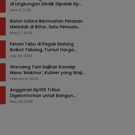
di Lingkungan Dindik Dipalak Rp
150 Ribu Pakai Modus Tumpengan,
June 2, 2025
KPK Turut Pantau
Balon Udara Bermuatan Petasan
Meledak di Blitar, Satu Pemuda
Tewas dan Dua Anak Luka Serius
May 27, 2026
Petani Tebu di Pagak Malang
Boikot Tebang, Tuntut Harga
yang Layak
July 26, 2025
Waroeng Tani Sajikan Konsep
Menu ‘Makmur’, Kuliner yang Wajib
Dikunjungi di Malang
February 8, 2024
Anggaran Rp100 Triliun
Digelontorkan untuk Bangun
Kembali Sumatra, Hunian Korban
May 25, 2026
Bencana Bakal Difokuskan