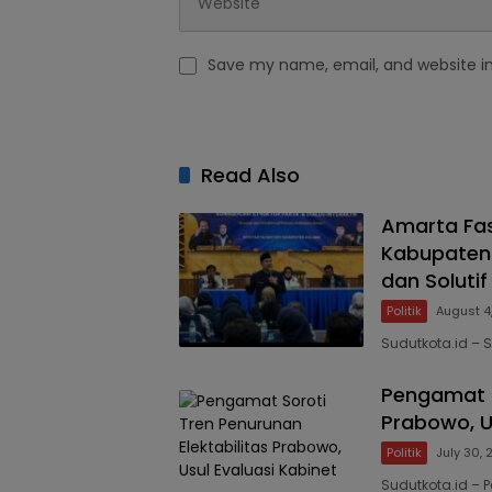
Save my name, email, and website in
Read Also
Amarta Fa
Kabupaten 
dan Solutif
Politik
August 4
Sudutkota.id – 
Pengamat S
Prabowo, U
Politik
July 30,
Sudutkota.id – P