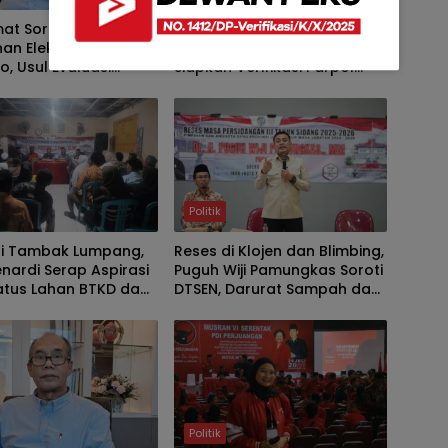
at Soroti Tren
Bawaslu Jember Roadshow
an Elektabilitas
Kunjungan Parpol, NasDem
, Usul Evaluasi
Siapkan Verifikasi Parpol
t
Lebih Awal
Politik
di Tambak Lumpang,
Reses di Klojen dan Blimbing,
nardi Serap Aspirasi
Puguh Wiji Pamungkas Soroti
atus Lahan BTKD dan
DTSEN, Darurat Sampah dan
an Jalan
Bedah Rumah di Kota
Malang
Politik