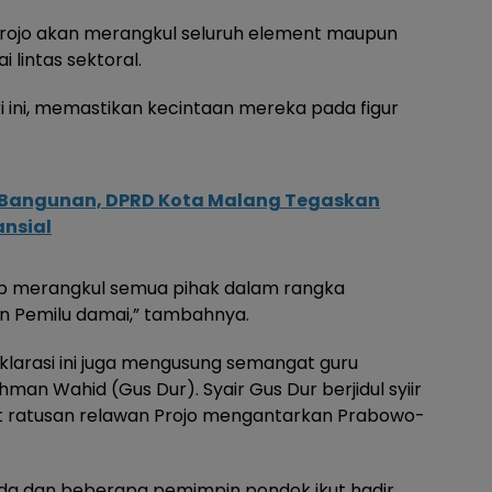
, Projo akan merangkul seluruh element maupun
lintas sektoral.
i ini, memastikan kecintaan mereka pada figur
i Bangunan, DPRD Kota Malang Tegaskan
ansial
ap merangkul semua pihak dalam rangka
 Pemilu damai,” tambahnya.
larasi ini juga mengusung semangat guru
man Wahid (Gus Dur). Syair Gus Dur berjidul syiir
 ratusan relawan Projo mengantarkan Prabowo-
uda dan beberapa pemimpin pondok ikut hadir