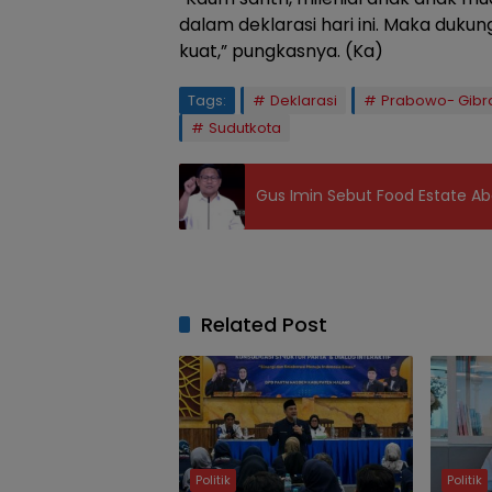
dalam deklarasi hari ini. Maka duk
kuat,” pungkasnya. (Ka)
Tags:
Deklarasi
Prabowo- Gibr
Sudutkota
Gus Imin Sebut Food Estate Ab
Related Post
Politik
Politik