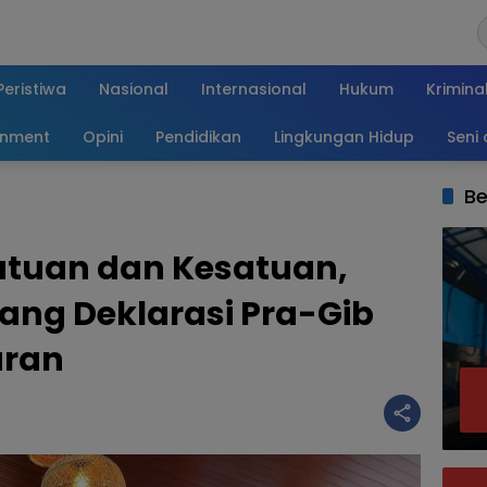
Peristiwa
Nasional
Internasional
Hukum
Krimina
inment
Opini
Pendidikan
Lingkungan Hidup
Seni
Be
tuan dan Kesatuan,
ang Deklarasi Pra-Gib
aran