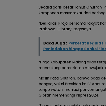
Secara garis besar, lanjut Ghufron
komponen masyarakat dari berbagai 
“Deklarasi Projo bersama rakyat har
Prabowo-Gibran,” tegasnya.
Baca Juga :
Perketat Regulas
Penindakan hingga Sanksi Fin
“Projo Kabupaten Malang akan tet
mendukung pemerintah mewujudkan
Masih kata Ghufron, bahwa pada dek
bangsa, yakni Presiden ke IV Abdurah
tanpo waton, menjadi penyemangat
Gibran memenangi Pilpres 2024.
“Kaum santri, milenial anak anak m