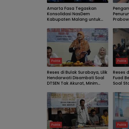
Amarta Fasa Tegaskan
Pengam
Konsolidasi NasDem
Penurun
Kabupaten Malang untuk
Prabowo
Cetak Kader Berintegritas
Kabine
dan Solutif
Politik
Politik
Reses di Bulak Surabaya, Lilik
Reses 
Hendarwati Disambati Soal
Fuad Be
DTSEN Tak Akurat, Minim
Soal St
SMA-SMK Negeri dan
Perbaik
Legalitas UMKM
Politik
Politik