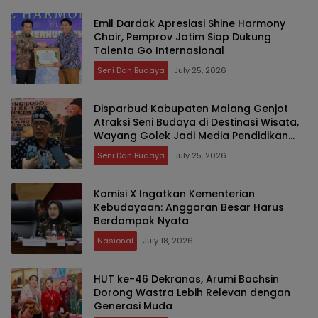
Emil Dardak Apresiasi Shine Harmony
Choir, Pemprov Jatim Siap Dukung
Talenta Go Internasional
Seni Dan Budaya
July 25, 2026
Disparbud Kabupaten Malang Genjot
Atraksi Seni Budaya di Destinasi Wisata,
Wayang Golek Jadi Media Pendidikan
Karakter dan Dongkrak PAD
Seni Dan Budaya
July 25, 2026
Komisi X Ingatkan Kementerian
Kebudayaan: Anggaran Besar Harus
Berdampak Nyata
Nasional
July 18, 2026
HUT ke-46 Dekranas, Arumi Bachsin
Dorong Wastra Lebih Relevan dengan
Generasi Muda