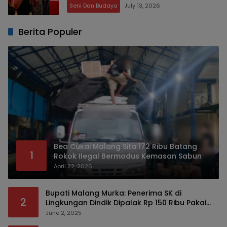
Seni Dan Budaya
July 13, 2026
Berita Populer
Bea Cukai Malang Sita 172 Ribu Batang
1
Rokok Ilegal Bermodus Kemasan Sabun
April 22, 2026
Bupati Malang Murka: Penerima SK di
2
Lingkungan Dindik Dipalak Rp 150 Ribu Pakai
Modus Tumpengan, KPK Turut Pantau
June 2, 2025