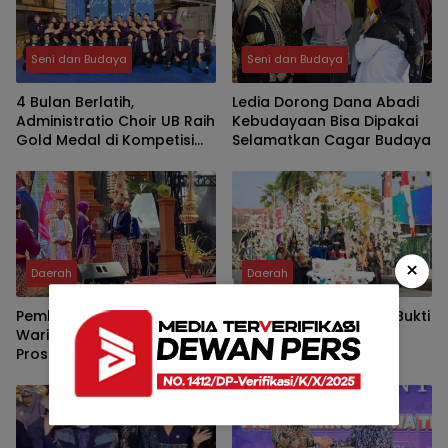
Seni dan Budaya
Seni dan Budaya
4 Bulan Berlatih,
Ledia Dorong Dana Abadi
Administratio Choir UB Raih
Kebudayaan Bisa Dipakai
Gold Medal di Kompetisi
Selamatkan Cagar Budaya
Paduan Suara 72 Tahun di
Spanyol
×
Daerah
Daerah
Pemkot Kediri Lestarikan
Emil Dardak: JFC 2026 Bukti
Warisan Leluhur Lewat
Kreativitas Dongkrak
Prosesi Manusuk Sima,
Ekonomi Jatim
Perkuat Identitas Budaya
di Hari Jadi ke-1.147