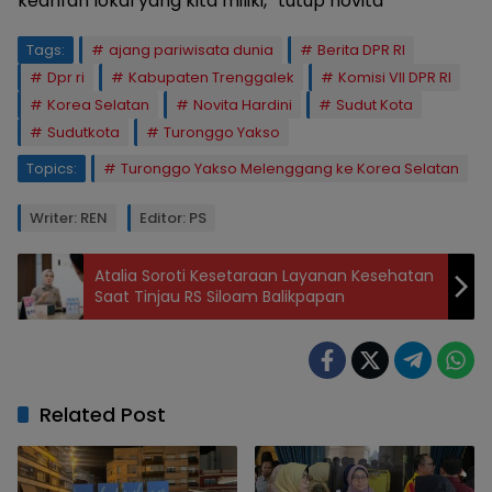
kearifan lokal yang kita miliki,” tutup novita
Tags:
ajang pariwisata dunia
Berita DPR RI
Dpr ri
Kabupaten Trenggalek
Komisi VII DPR RI
Korea Selatan
Novita Hardini
Sudut Kota
Sudutkota
Turonggo Yakso
Topics:
Turonggo Yakso Melenggang ke Korea Selatan
Writer: REN
Editor: PS
Atalia Soroti Kesetaraan Layanan Kesehatan
Saat Tinjau RS Siloam Balikpapan
Related Post