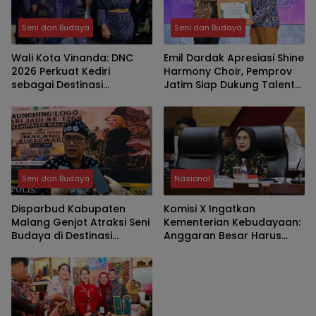
Seni dan Budaya
Seni dan Budaya
Wali Kota Vinanda: DNC
Emil Dardak Apresiasi Shine
2026 Perkuat Kediri
Harmony Choir, Pemprov
sebagai Destinasi
Jatim Siap Dukung Talenta
Pariwisata Berbasis
Go Internasional
Budaya
Seni dan Budaya
Nasional
Disparbud Kabupaten
Komisi X Ingatkan
Malang Genjot Atraksi Seni
Kementerian Kebudayaan:
Budaya di Destinasi
Anggaran Besar Harus
Wisata, Wayang Golek
Berdampak Nyata
Jadi Media Pendidikan
Karakter dan Dongkrak
PAD