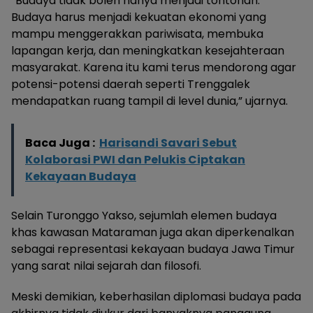
“Budaya tidak boleh hanya menjadi tontonan.
Budaya harus menjadi kekuatan ekonomi yang
mampu menggerakkan pariwisata, membuka
lapangan kerja, dan meningkatkan kesejahteraan
masyarakat. Karena itu kami terus mendorong agar
potensi-potensi daerah seperti Trenggalek
mendapatkan ruang tampil di level dunia,” ujarnya.
Baca Juga :
Harisandi Savari Sebut
Kolaborasi PWI dan Pelukis Ciptakan
Kekayaan Budaya
Selain Turonggo Yakso, sejumlah elemen budaya
khas kawasan Mataraman juga akan diperkenalkan
sebagai representasi kekayaan budaya Jawa Timur
yang sarat nilai sejarah dan filosofi.
Meski demikian, keberhasilan diplomasi budaya pada