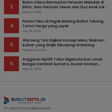
Balon Udara Bermuatan Petasan Meledak di
3
Blitar, Satu Pemuda Tewas dan Dua Anak Luka
Serius
May 27, 2026
Petani Tebu di Pagak Malang Boikot Tebang,
4
Tuntut Harga yang Layak
July 26, 2025
Waroeng Tani Sajikan Konsep Menu ‘Makmur’,
5
Kuliner yang Wajib Dikunjungi di Malang
February 8, 2024
Anggaran Rp100 Triliun Digelontorkan untuk
6
Bangun Kembali Sumatra, Hunian Korban
Bencana Bakal Difokuskan
May 25, 2026
PT. SUDUT KOTA MEDIA KARYA