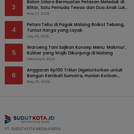
Balon Udara Bermuatan Petasan Meledak di
3
Blitar, Satu Pemuda Tewas dan Dua Anak Luka
Serius
May 27, 2026
Petani Tebu di Pagak Malang Boikot Tebang,
4
Tuntut Harga yang Layak
July 26, 2025
Waroeng Tani Sajikan Konsep Menu ‘Makmur’,
5
Kuliner yang Wajib Dikunjungi di Malang
February 8, 2024
Anggaran Rp100 Triliun Digelontorkan untuk
6
Bangun Kembali Sumatra, Hunian Korban
Bencana Bakal Difokuskan
May 25, 2026
PT. SUDUT KOTA MEDIA KARYA