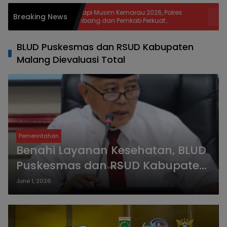
Hadapi Musim Kemarau 2026, Polres
Efisiensi 
Breaking News
Jombang dan Pemkab Perkuat
Pemilihan
Kesiapsiagaan Bencana
Dihapus
BLUD Puskesmas dan RSUD Kabupaten
Malang Dievaluasi Total
Pemerintahan
Benahi Layanan Kesehatan, BLUD
Puskesmas dan RSUD Kabupaten
Malang Dievaluasi Total
June 1, 2026