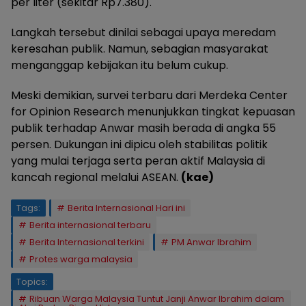
per liter (sekitar Rp7.380).
Langkah tersebut dinilai sebagai upaya meredam
keresahan publik. Namun, sebagian masyarakat
menganggap kebijakan itu belum cukup.
Meski demikian, survei terbaru dari Merdeka Center
for Opinion Research menunjukkan tingkat kepuasan
publik terhadap Anwar masih berada di angka 55
persen. Dukungan ini dipicu oleh stabilitas politik
yang mulai terjaga serta peran aktif Malaysia di
kancah regional melalui ASEAN.
(kae)
Tags:
Berita Internasional Hari ini
Berita internasional terbaru
Berita Internasional terkini
PM Anwar Ibrahim
Protes warga malaysia
Topics:
Ribuan Warga Malaysia Tuntut Janji Anwar Ibrahim dalam