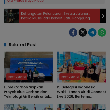
Aksi Protes Biaya Hidup
Kehangatan Peluncuran Sketsa Jalanan,
Ketika Musisi dan Rakyat Satu Panggung
Related Post
Internasional
Internasional
Lume Carbon Siapkan
15 Delegasi Indonesia
Proyek Blue Carbon dan
Wakili Tanah Air di Connect
Teknologi Air Bersih untuk
Live 2026, Bertemu
Perkuat Ekonomi Biru
Moderator Google di
Singapura