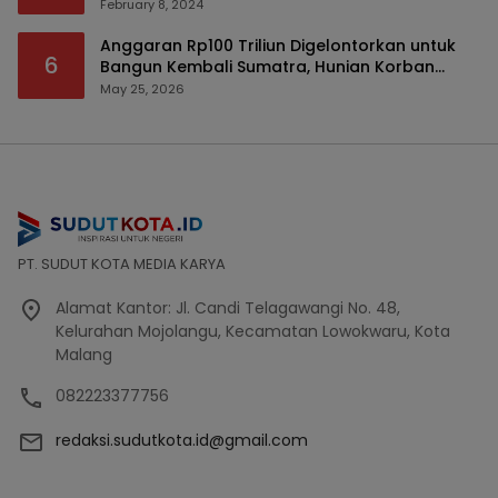
February 8, 2024
Anggaran Rp100 Triliun Digelontorkan untuk
6
Bangun Kembali Sumatra, Hunian Korban
Bencana Bakal Difokuskan
May 25, 2026
PT. SUDUT KOTA MEDIA KARYA
Alamat Kantor: Jl. Candi Telagawangi No. 48,
Kelurahan Mojolangu, Kecamatan Lowokwaru, Kota
Malang
082223377756
redaksi.sudutkota.id@gmail.com