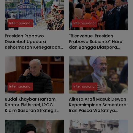
Internasional
Internasional
Presiden Prabowo
“Bienvenue, Presiden
Disambut Upacara
Prabowo Subianto” Haru
Kehormatan Kenegaraan
dan Bangga Diaspora
di Les Invalides Paris
Sambut Kepala Negara di
Paris
Internasional
Internasional
Rudal Khaybar Hantam
Alireza Arafi Masuk Dewan
Kantor PM Israel, IRGC
Kepemimpinan Sementara
Klaim Sasaran Strategis
Iran Pasca Wafatnya
Terkena
Khamenei