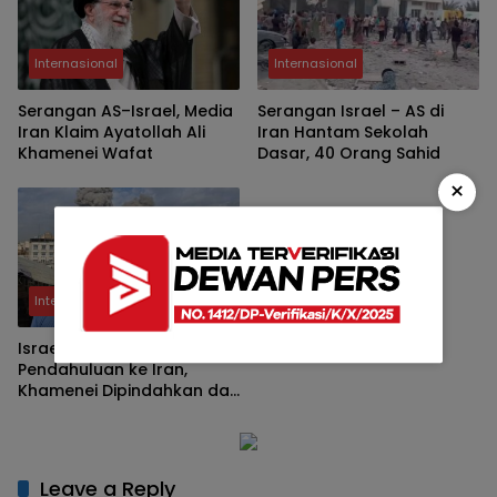
Internasional
Internasional
Serangan AS–Israel, Media
Serangan Israel – AS di
Iran Klaim Ayatollah Ali
Iran Hantam Sekolah
Khamenei Wafat
Dasar, 40 Orang Sahid
×
Internasional
Israel Lancarkan Serangan
Pendahuluan ke Iran,
Khamenei Dipindahkan dari
Teheran
Leave a Reply