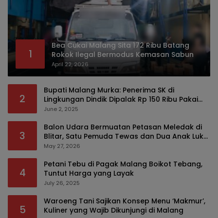
Bea Cukai Malang Sita 172 Ribu Batang
1
Rokok Ilegal Bermodus Kemasan Sabun
April 22, 2026
Bupati Malang Murka: Penerima SK di
2
Lingkungan Dindik Dipalak Rp 150 Ribu Pakai
Modus Tumpengan, KPK Turut Pantau
June 2, 2025
Balon Udara Bermuatan Petasan Meledak di
3
Blitar, Satu Pemuda Tewas dan Dua Anak Luka
Serius
May 27, 2026
Petani Tebu di Pagak Malang Boikot Tebang,
4
Tuntut Harga yang Layak
July 26, 2025
Waroeng Tani Sajikan Konsep Menu ‘Makmur’,
5
Kuliner yang Wajib Dikunjungi di Malang