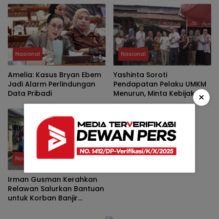
Nasional
Nasional
Amelia: Kasus Bryan Ebem
Yashinta Soroti
Jadi Alarm Perlindungan
Pendapatan Pelaku UMKM
Data Pribadi
Menurun, Minta Kebijakan
×
Lebih Tepat Sasaran
Nasional
Irman Gusman Kerahkan
Relawan Salurkan Bantuan
untuk Korban Banjir
Padang