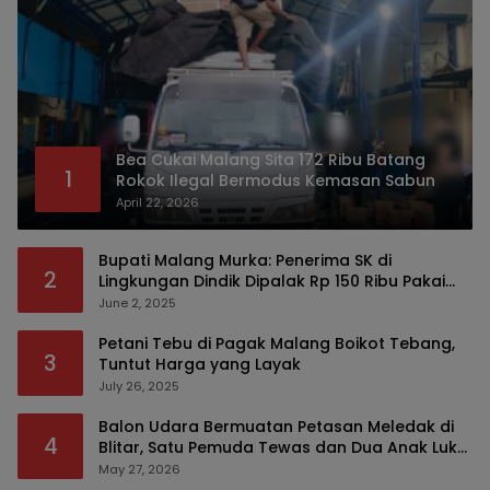
Bea Cukai Malang Sita 172 Ribu Batang
1
Rokok Ilegal Bermodus Kemasan Sabun
April 22, 2026
Bupati Malang Murka: Penerima SK di
2
Lingkungan Dindik Dipalak Rp 150 Ribu Pakai
Modus Tumpengan, KPK Turut Pantau
June 2, 2025
Petani Tebu di Pagak Malang Boikot Tebang,
3
Tuntut Harga yang Layak
July 26, 2025
Balon Udara Bermuatan Petasan Meledak di
4
Blitar, Satu Pemuda Tewas dan Dua Anak Luka
Serius
May 27, 2026