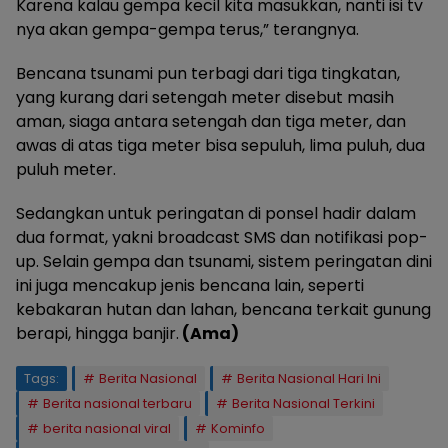
Karena kalau gempa kecil kita masukkan, nanti isi tv
nya akan gempa-gempa terus,” terangnya.
Bencana tsunami pun terbagi dari tiga tingkatan,
yang kurang dari setengah meter disebut masih
aman, siaga antara setengah dan tiga meter, dan
awas di atas tiga meter bisa sepuluh, lima puluh, dua
puluh meter.
Sedangkan untuk peringatan di ponsel hadir dalam
dua format, yakni broadcast SMS dan notifikasi pop-
up. Selain gempa dan tsunami, sistem peringatan dini
ini juga mencakup jenis bencana lain, seperti
kebakaran hutan dan lahan, bencana terkait gunung
berapi, hingga banjir.
(Ama)
Tags:
Berita Nasional
Berita Nasional Hari Ini
Berita nasional terbaru
Berita Nasional Terkini
berita nasional viral
Kominfo