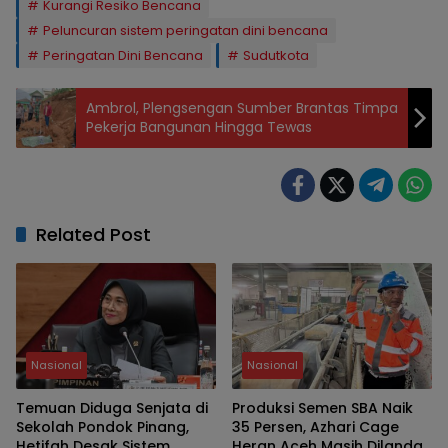
Kurangi Resiko Bencana
Peluncuran sistem peringatan dini bencana
Peringatan Dini Bencana
Sudutkota
Ambrol, Plengsengan Sumber Brantas Timpa
Pekerja Bangunan Hingga Tewas
Related Post
Nasional
Nasional
Temuan Diduga Senjata di
Produksi Semen SBA Naik
Sekolah Pondok Pinang,
35 Persen, Azhari Cage
Hetifah Desak Sistem
Heran Aceh Masih Dilanda