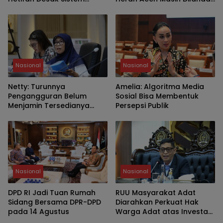
Keamanan Dievaluasi
Kelangkaan
Nasional
Nasional
Netty: Turunnya
Amelia: Algoritma Media
Pengangguran Belum
Sosial Bisa Membentuk
Menjamin Tersedianya
Persepsi Publik
Pekerjaan Layak
Nasional
Nasional
DPD RI Jadi Tuan Rumah
RUU Masyarakat Adat
Sidang Bersama DPR-DPD
Diarahkan Perkuat Hak
pada 14 Agustus
Warga Adat atas Investasi
SDA