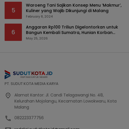
Waroeng Tani Sajikan Konsep Menu ‘Makmur’,
5
Kuliner yang Wajib Dikunjungi di Malang
February 8, 2024
Anggaran Rp100 Triliun Digelontorkan untuk
6
Bangun Kembali Sumatra, Hunian Korban
Bencana Bakal Difokuskan
May 25, 2026
PT. SUDUT KOTA MEDIA KARYA
Alamat Kantor: Jl. Candi Telagawangi No. 48,
Kelurahan Mojolangu, Kecamatan Lowokwaru, Kota
Malang
082223377756