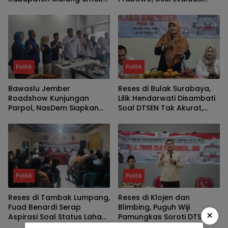
Cetak Kader Berintegritas
Kabinet
dan Solutif
Politik
Politik
Bawaslu Jember
Reses di Bulak Surabaya,
Roadshow Kunjungan
Lilik Hendarwati Disambati
Parpol, NasDem Siapkan
Soal DTSEN Tak Akurat,
Verifikasi Parpol Lebih Awal
Minim SMA-SMK Negeri dan
Legalitas UMKM
Politik
Politik
Reses di Tambak Lumpang,
Reses di Klojen dan
Fuad Benardi Serap
Blimbing, Puguh Wiji
×
Aspirasi Soal Status Lahan
Pamungkas Soroti DTSEN,
BTKD dan Perbaikan Jalan
Darurat Sampah dan