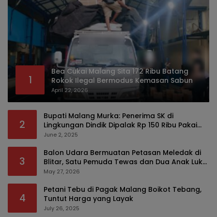
Bea Cukai Malang Sita 172 Ribu Batang
1
Rokok Ilegal Bermodus Kemasan Sabun
April 22, 2026
Bupati Malang Murka: Penerima SK di
2
Lingkungan Dindik Dipalak Rp 150 Ribu Pakai
Modus Tumpengan, KPK Turut Pantau
June 2, 2025
Balon Udara Bermuatan Petasan Meledak di
3
Blitar, Satu Pemuda Tewas dan Dua Anak Luka
Serius
May 27, 2026
Petani Tebu di Pagak Malang Boikot Tebang,
4
Tuntut Harga yang Layak
July 26, 2025