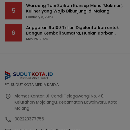
Waroeng Tani Sajikan Konsep Menu ‘Makmur’,
5
Kuliner yang Wajib Dikunjungi di Malang
February 8, 2024
Anggaran Rp100 Triliun Digelontorkan untuk
6
Bangun Kembali Sumatra, Hunian Korban
Bencana Bakal Difokuskan
May 25, 2026
PT. SUDUT KOTA MEDIA KARYA
Alamat Kantor: Jl. Candi Telagawangi No. 48,
Kelurahan Mojolangu, Kecamatan Lowokwaru, Kota
Malang
082223377756