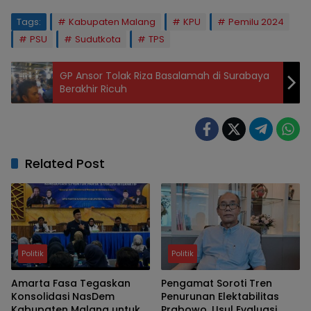
Tags:
Kabupaten Malang
KPU
Pemilu 2024
PSU
Sudutkota
TPS
GP Ansor Tolak Riza Basalamah di Surabaya
Berakhir Ricuh
Related Post
Politik
Politik
Amarta Fasa Tegaskan
Pengamat Soroti Tren
Konsolidasi NasDem
Penurunan Elektabilitas
Kabupaten Malang untuk
Prabowo, Usul Evaluasi