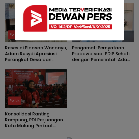
Bedah Rumah di Kota
Malang
Politik
Politik
Reses di Plaosan Wonoayu,
Pengamat: Pernyataan
Adam Rusydi Apresiasi
Prabowo soal PDIP Sehati
Perangkat Desa dan
dengan Pemerintah Ada
Jelaskan Mekanisme
Dasarnya
Usulan TPS dan Lapangan
Olahraga
Politik
Konsolidasi Ranting
Rampung, PDI Perjuangan
Kota Malang Perkuat
Regenerasi Kader