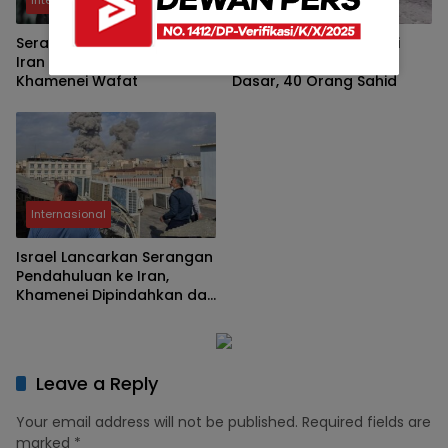
Internasional
Internasional
Serangan AS–Israel, Media
Serangan Israel – AS di
Iran Klaim Ayatollah Ali
Iran Hantam Sekolah
Khamenei Wafat
Dasar, 40 Orang Sahid
Internasional
Israel Lancarkan Serangan
Pendahuluan ke Iran,
Khamenei Dipindahkan dari
Teheran
Leave a Reply
Your email address will not be published.
Required fields are
marked
*