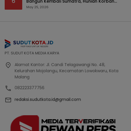
6
Bangun Kembali Sumatra, Hunian Korban
Bencana Bakal Difokuskan
May 25, 2026
PT. SUDUT KOTA MEDIA KARYA
Alamat Kantor: Jl. Candi Telagawangi No. 48,
Kelurahan Mojolangu, Kecamatan Lowokwaru, Kota
Malang
082223377756
redaksi.sudutkota.id@gmail.com