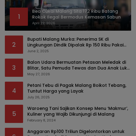
Bea Cukai Malang Sita 172 Ribu Batang
1
Rokok Ilegal Bermodus Kemasan Sabun
April 22, 2026
Bupati Malang Murka: Penerima SK di
2
Lingkungan Dindik Dipalak Rp 150 Ribu Pakai
Modus Tumpengan, KPK Turut Pantau
June 2, 2025
Balon Udara Bermuatan Petasan Meledak di
3
Blitar, Satu Pemuda Tewas dan Dua Anak Luka
Serius
May 27, 2026
Petani Tebu di Pagak Malang Boikot Tebang,
4
Tuntut Harga yang Layak
July 26, 2025
Waroeng Tani Sajikan Konsep Menu ‘Makmur’,
5
Kuliner yang Wajib Dikunjungi di Malang
February 8, 2024
Anggaran Rp100 Triliun Digelontorkan untuk