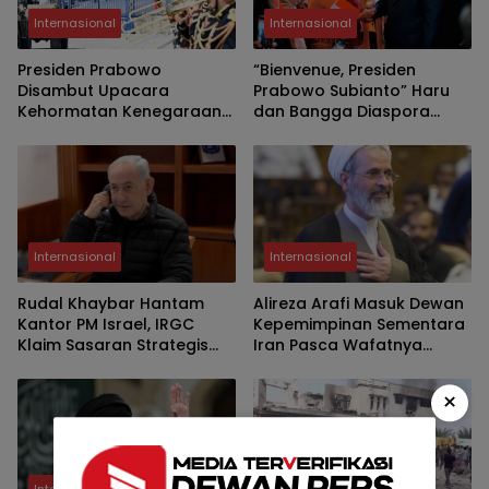
Internasional
Internasional
Presiden Prabowo
“Bienvenue, Presiden
Disambut Upacara
Prabowo Subianto” Haru
Kehormatan Kenegaraan
dan Bangga Diaspora
di Les Invalides Paris
Sambut Kepala Negara di
Paris
Internasional
Internasional
Rudal Khaybar Hantam
Alireza Arafi Masuk Dewan
Kantor PM Israel, IRGC
Kepemimpinan Sementara
Klaim Sasaran Strategis
Iran Pasca Wafatnya
Terkena
Khamenei
×