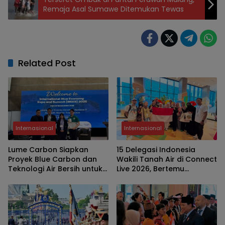
Remaja Asal Sumawe Ditemukan Tewas
Related Post
Internasional
Internasional
Lume Carbon Siapkan
15 Delegasi Indonesia
Proyek Blue Carbon dan
Wakili Tanah Air di Connect
Teknologi Air Bersih untuk
Live 2026, Bertemu
Perkuat Ekonomi Biru
Moderator Google di
Singapura