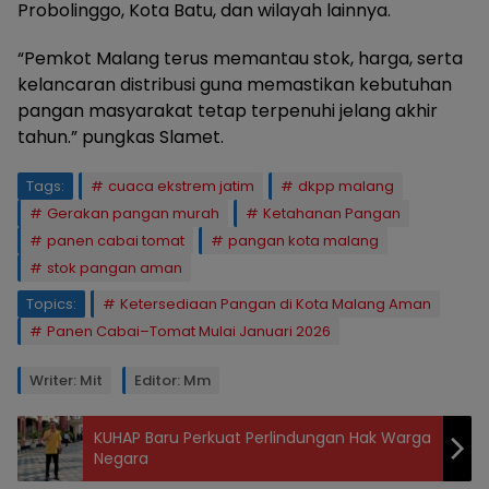
Probolinggo, Kota Batu, dan wilayah lainnya.
“Pemkot Malang terus memantau stok, harga, serta
kelancaran distribusi guna memastikan kebutuhan
pangan masyarakat tetap terpenuhi jelang akhir
tahun.” pungkas Slamet.
Tags:
cuaca ekstrem jatim
dkpp malang
Gerakan pangan murah
Ketahanan Pangan
panen cabai tomat
pangan kota malang
stok pangan aman
Topics:
Ketersediaan Pangan di Kota Malang Aman
Panen Cabai–Tomat Mulai Januari 2026
Writer: Mit
Editor: Mm
KUHAP Baru Perkuat Perlindungan Hak Warga
Negara