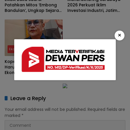
Patahkan Mitos ‘Embong
2026 Perkuat Iklim
Bandulan’, Ungkap Sejarah
Investasi Industri, Jatim
Asli Brand Legendaris Asal
Bidik Posisi Hub Manufaktur
Malang
Asia Tenggara
×
Ekonomi Bisnis
Koperasi Desa Merah Putih
Harus Jadi Penggerak
Ekonomi Desa, DPRD Jatim:
Bukan Sekadar Program
Leave a Reply
Your email address will not be published.
Required fields are
marked
*