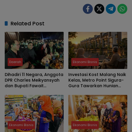
Related Post
Daerah
Ekonomi Bisnis
Dihadiri 11 Negara, Anggota
Investasi Kost Malang Naik
DPR Charles Meikyansyah
Kelas, Metro Point Sigura-
dan Bupati Fawait
Gura Tawarkan Hunian
Apresiasi Event
Premium Bernilai Jangka
Internasional JKCI
Panjang
Ekonomi Bisnis
Ekonomi Bisnis