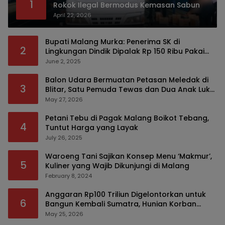
1
Rokok Ilegal Bermodus Kemasan Sabun
April 22, 2026
Bupati Malang Murka: Penerima SK di
2
Lingkungan Dindik Dipalak Rp 150 Ribu Pakai
Modus Tumpengan, KPK Turut Pantau
June 2, 2025
Balon Udara Bermuatan Petasan Meledak di
3
Blitar, Satu Pemuda Tewas dan Dua Anak Luka
Serius
May 27, 2026
Petani Tebu di Pagak Malang Boikot Tebang,
4
Tuntut Harga yang Layak
July 26, 2025
Waroeng Tani Sajikan Konsep Menu ‘Makmur’,
5
Kuliner yang Wajib Dikunjungi di Malang
February 8, 2024
Anggaran Rp100 Triliun Digelontorkan untuk
6
Bangun Kembali Sumatra, Hunian Korban
Bencana Bakal Difokuskan
May 25, 2026