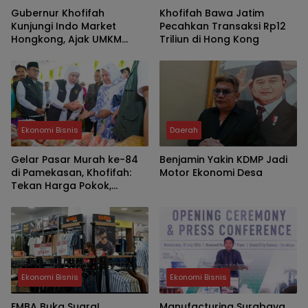
Gubernur Khofifah
Khofifah Bawa Jatim
Kunjungi Indo Market
Pecahkan Transaksi Rp12
Hongkong, Ajak UMKM
Triliun di Hong Kong
Jatim Garap Pasar Halal
Dunia
Ekonomi Bisnis
Daerah
Gelar Pasar Murah ke-84
Benjamin Yakin KDMP Jadi
di Pamekasan, Khofifah:
Motor Ekonomi Desa
Tekan Harga Pokok,
Kuatkan Daya Beli dan
UMKM
Ekonomi Bisnis
Ekonomi Bisnis
EMBA Buka Suara!
Manufacturing Surabaya