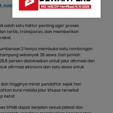
t Juara Umum Gelar Peralatan PB Jatim
i salah satu faktor penting agar proses
lan tertib, transparan, dan memberikan
rakat.
 Sumbersari 2 hanya membuka satu rombongan
 tampung sebanyak 28 siswa. Dari jumlah
28,6 persen dialokasikan untuk jalur afirmasi dan
untuk afirmasi ekonomi dan satu siswa untuk
dan tingginya minat pendaftar sejak hari
kan kursi melalui jalur khusus tersebut
p ketat.
ses SPMB dapat berjalan sesuai jadwal dan