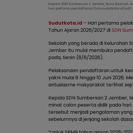
Kepala SDN Sumbersari 2 Jember, Nurul Badriah, m
hari pertama pendaftaran.(foto:sudutkota.id/adr)
Sudutkota.id
– Hari pertama pela
Tahun Ajaran 2026/2027 di
SDN Sumb
Sekolah yang berada di Kelurahan 
Jember itu mulai membuka pendaftar
pada, Senin (8/6/2026).
Pelaksanaan pendaftaran untuk kedu
yakni mulai 8 hingga 10 Juni 2026. M
antusiasme masyarakat terlihat sejak
Kepala SDN Sumbersari 2 Jember, Nu
minat calon peserta didik pada har
tersebut menjadi pengalaman yang 
sebelumnya di jenjang sekolah dasar
“Untuk SPMB tahun ajaran 2026-2027 