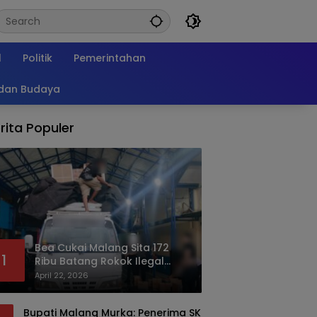
l
Politik
Pemerintahan
 dan Budaya
rita Populer
Bea Cukai Malang Sita 172
1
Ribu Batang Rokok Ilegal
Bermodus Kemasan Sabun
April 22, 2026
Bupati Malang Murka: Penerima SK