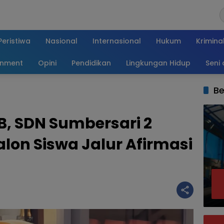
Peristiwa
Nasional
Internasional
Hukum
Krimina
inment
Opini
Pendidikan
Lingkungan Hidup
Seni
Be
B, SDN Sumbersari 2
lon Siswa Jalur Afirmasi