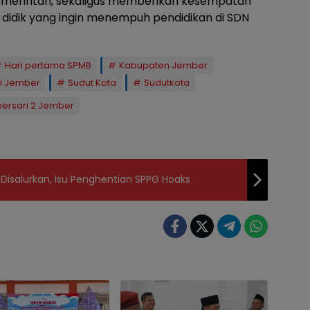
pemerintah, sekaligus memberikan kesempatan
a didik yang ingin menempuh pendidikan di SDN
Hari pertama SPMB
Kabupaten Jember
i Jember
Sudut Kota
Sudutkota
ersari 2 Jember
Disalurkan, Isu Penghentian SPPG Hoaks