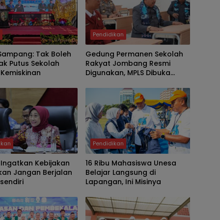
h
Pendidikan
 Sampang: Tak Boleh
Gedung Permanen Sekolah
ak Putus Sekolah
Rakyat Jombang Resmi
 Kemiskinan
Digunakan, MPLS Dibuka
Bupati Warsubi
ikan
Pendidikan
 Ingatkan Kebijakan
16 Ribu Mahasiswa Unesa
kan Jangan Berjalan
Belajar Langsung di
sendiri
Lapangan, Ini Misinya