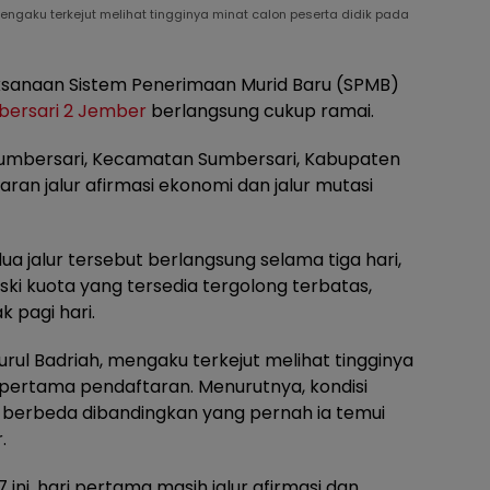
engaku terkejut melihat tingginya minat calon peserta didik pada
ksanaan Sistem Penerimaan Murid Baru (SPMB)
ersari 2 Jember
berlangsung cukup ramai.
Sumbersari, Kecamatan Sumbersari, Kabupaten
an jalur afirmasi ekonomi dan jalur mutasi
a jalur tersebut berlangsung selama tiga hari,
eski kuota yang tersedia tergolong terbatas,
 pagi hari.
rul Badriah, mengaku terkejut melihat tingginya
i pertama pendaftaran. Menurutnya, kondisi
berbeda dibandingkan yang pernah ia temui
.
ini, hari pertama masih jalur afirmasi dan