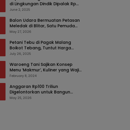
di Lingkungan Dindik Dipalak Rp
150 Ribu Pakai Modus Tumpengan,
June 2, 2025
KPK Turut Pantau
Balon Udara Bermuatan Petasan
Meledak di Blitar, Satu Pemuda
Tewas dan Dua Anak Luka Serius
May 27, 2026
Petani Tebu di Pagak Malang
Boikot Tebang, Tuntut Harga
yang Layak
July 26, 2025
Waroeng Tani Sajikan Konsep
Menu ‘Makmur’, Kuliner yang Wajib
Dikunjungi di Malang
February 8, 2024
Anggaran Rp100 Triliun
Digelontorkan untuk Bangun
Kembali Sumatra, Hunian Korban
May 25, 2026
Bencana Bakal Difokuskan