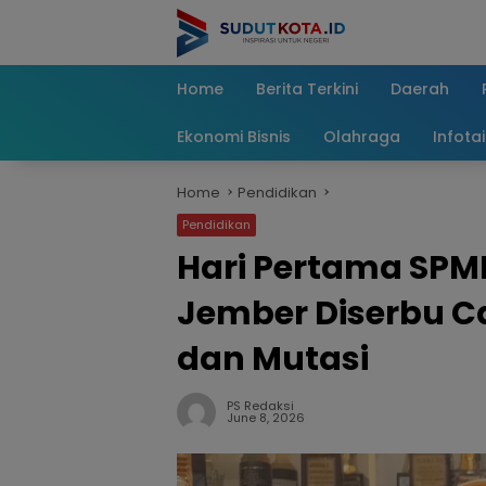
Skip
to
content
Home
Berita Terkini
Daerah
Ekonomi Bisnis
Olahraga
Infota
Home
Pendidikan
Pendidikan
Hari Pertama SPM
Jember Diserbu Ca
dan Mutasi
PS Redaksi
June 8, 2026