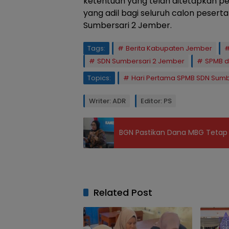
ketentuan yang telah ditetapkan 
yang adil bagi seluruh calon pesert
Sumbersari 2 Jember.
Tags:
Berita Kabupaten Jember
SDN Sumbersari 2 Jember
SPMB d
Topics:
Hari Pertama SPMB SDN Sumb
Writer: ADR
Editor: PS
BGN Pastikan Dana MBG Tetap 
Related Post