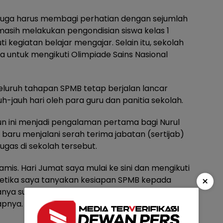
 juga harus membagi perhatian dengan sejumlah
masih melakukan pengondisian siswa kelas 1
 kegiatan belajar mengajar. Selain itu, sekolah
 untuk mengikuti Olimpiade Sains Nasional
eluruh tahapan SPMB tetap berjalan lancar
h-jauh hari oleh para guru dan panitia sekolah.
n ini menjadi pengalaman pertama bagi Nurul
 baru menjalani serah terima jabatan (sertijab)
gas di sekolah tersebut.
Kamis. Hari Jumat saya mulai ke sini dan mengikuti
×
 Ketika saya tanyakan kesiapan SPMB kepada
ya sudah siap. Jadi saat saya datang,
apnya.