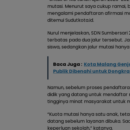
mutasi. Menurut saya cukup ramai, 
mengalami pendaftaran afirmasi mau
ditemui Sudutkota.id.
Nurul menjelaskan, SDN Sumbersari
terbatas pada dua jalur tersebut. J
siswa, sedangkan jalur mutasi hanya 
Baca Juga :
Kota Malang Genjo
Publik Dibenahi untuk Dongkr
Namun, sebelum proses pendaftaran 
didik yang datang untuk mendaftar me
tingginya minat masyarakat untuk 
“Kuota mutasi hanya satu anak, teta
datang sebelum layanan dibuka. Saa
keperluan sekolah,” katanya.