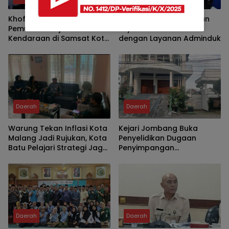
Khofifah Luncurkan
Bupati Fawait Sinergikan
Pemutihan Pajak
Layanan Home Care
Kendaraan di Samsat Kota
dengan Layanan Adminduk
Malang, Ratusan Driver
Ojol Ikut Meriahkan HUT RI
Daerah
Daerah
Warung Tekan Inflasi Kota
Kejari Jombang Buka
Malang Jadi Rujukan, Kota
Penyelidikan Dugaan
Batu Pelajari Strategi Jaga
Penyimpangan
Harga dan Kelola Pasar
Pengelolaan KPRI Sejahtera
Rakyat
Daerah
Daerah