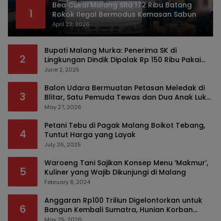
Bea Cukai Malang Sita 172 Ribu Batang
1
Rokok Ilegal Bermodus Kemasan Sabun
April 22, 2026
Bupati Malang Murka: Penerima SK di
2
Lingkungan Dindik Dipalak Rp 150 Ribu Pakai
Modus Tumpengan, KPK Turut Pantau
June 2, 2025
Balon Udara Bermuatan Petasan Meledak di
3
Blitar, Satu Pemuda Tewas dan Dua Anak Luka
Serius
May 27, 2026
Petani Tebu di Pagak Malang Boikot Tebang,
4
Tuntut Harga yang Layak
July 26, 2025
Waroeng Tani Sajikan Konsep Menu ‘Makmur’,
5
Kuliner yang Wajib Dikunjungi di Malang
February 8, 2024
Anggaran Rp100 Triliun Digelontorkan untuk
6
Bangun Kembali Sumatra, Hunian Korban
Bencana Bakal Difokuskan
May 25, 2026