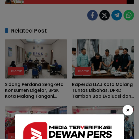
Related Post
Daerah
Daerah
Sidang Perdana Sengketa
Raperda LLAJ Kota Malang
Konsumen Digelar, BPSK
Tuntas Dibahas, DPRD
Kota Malang Tangani
Tambah Bab Evaluasi dan
Perkara Kriswanto vs Toko
Delapan Catatan Strategis
Emas Majusari
Demi Keselamatan Warga
×
Daerah
Daerah