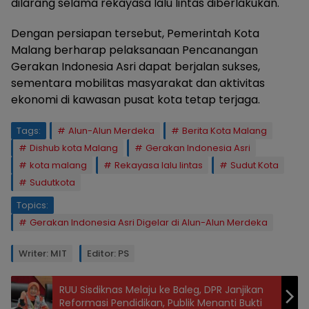
dilarang selama rekayasa lalu lintas diberlakukan.
Dengan persiapan tersebut, Pemerintah Kota
Malang berharap pelaksanaan Pencanangan
Gerakan Indonesia Asri dapat berjalan sukses,
sementara mobilitas masyarakat dan aktivitas
ekonomi di kawasan pusat kota tetap terjaga.
Tags:
Alun-Alun Merdeka
Berita Kota Malang
Dishub kota Malang
Gerakan Indonesia Asri
kota malang
Rekayasa lalu lintas
Sudut Kota
Sudutkota
Topics:
Gerakan Indonesia Asri Digelar di Alun-Alun Merdeka
Writer: MIT
Editor: PS
RUU Sisdiknas Melaju ke Baleg, DPR Janjikan
Reformasi Pendidikan, Publik Menanti Bukti