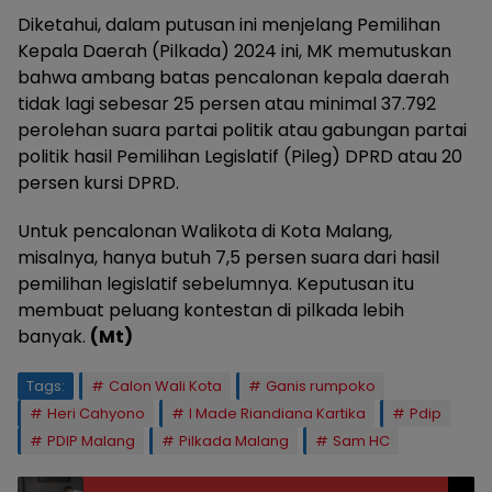
Diketahui, dalam putusan ini menjelang Pemilihan
Kepala Daerah (Pilkada) 2024 ini, MK memutuskan
bahwa ambang batas pencalonan kepala daerah
tidak lagi sebesar 25 persen atau minimal 37.792
perolehan suara partai politik atau gabungan partai
politik hasil Pemilihan Legislatif (Pileg) DPRD atau 20
persen kursi DPRD.
Untuk pencalonan Walikota di Kota Malang,
misalnya, hanya butuh 7,5 persen suara dari hasil
pemilihan legislatif sebelumnya. Keputusan itu
membuat peluang kontestan di pilkada lebih
banyak.
(Mt)
Tags:
Calon Wali Kota
Ganis rumpoko
Heri Cahyono
I Made Riandiana Kartika
Pdip
PDIP Malang
Pilkada Malang
Sam HC