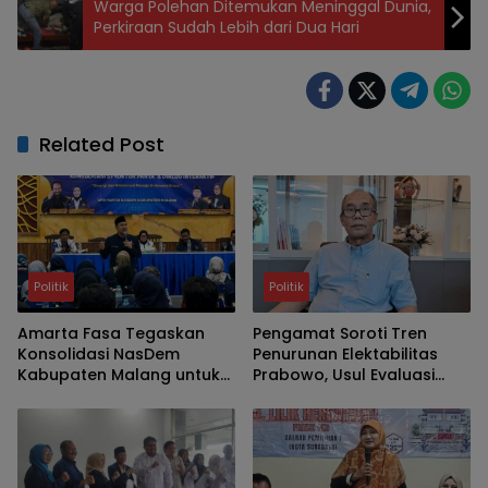
Warga Polehan Ditemukan Meninggal Dunia,
Perkiraan Sudah Lebih dari Dua Hari
Related Post
Politik
Politik
Amarta Fasa Tegaskan
Pengamat Soroti Tren
Konsolidasi NasDem
Penurunan Elektabilitas
Kabupaten Malang untuk
Prabowo, Usul Evaluasi
Cetak Kader Berintegritas
Kabinet
dan Solutif