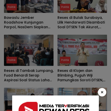
Politik
Politik
Bawaslu Jember
Reses di Bulak Surabaya,
Roadshow Kunjungan
Lilik Hendarwati Disambati
Parpol, NasDem Siapkan
Soal DTSEN Tak Akurat,
Verifikasi Parpol Lebih Awal
Minim SMA-SMK Negeri dan
Legalitas UMKM
Politik
Politik
Reses di Tambak Lumpang,
Reses di Klojen dan
Fuad Benardi Serap
Blimbing, Puguh Wiji
Aspirasi Soal Status Lahan
Pamungkas Soroti DTSEN,
BTKD dan Perbaikan Jalan
Darurat Sampah dan
Bedah Rumah di Kota
×
Malang