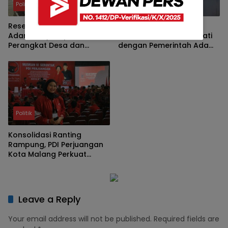
Politik
Politik
Reses di Plaosan Wonoayu,
Pengamat: Pernyataan
Adam Rusydi Apresiasi
Prabowo soal PDIP Sehati
Perangkat Desa dan
dengan Pemerintah Ada
Jelaskan Mekanisme
Dasarnya
Usulan TPS dan Lapangan
Olahraga
Politik
Konsolidasi Ranting
Rampung, PDI Perjuangan
Kota Malang Perkuat
Regenerasi Kader
Leave a Reply
Your email address will not be published.
Required fields are