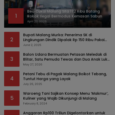
Bea Cukai Malang Sita 172 Ribu Batang
1
Rokok Ilegal Bermodus Kemasan Sabun
April 22, 2026
Bupati Malang Murka: Penerima SK di
2
Lingkungan Dindik Dipalak Rp 150 Ribu Pakai
Modus Tumpengan, KPK Turut Pantau
June 2, 2025
Balon Udara Bermuatan Petasan Meledak di
3
Blitar, Satu Pemuda Tewas dan Dua Anak Luka
Serius
May 27, 2026
Petani Tebu di Pagak Malang Boikot Tebang,
4
Tuntut Harga yang Layak
July 26, 2025
Waroeng Tani Sajikan Konsep Menu ‘Makmur’,
5
Kuliner yang Wajib Dikunjungi di Malang
February 8, 2024
Anggaran Rp100 Triliun Digelontorkan untuk