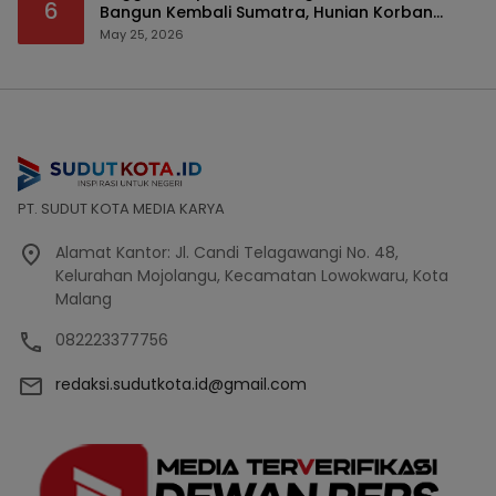
6
Bangun Kembali Sumatra, Hunian Korban
Bencana Bakal Difokuskan
May 25, 2026
PT. SUDUT KOTA MEDIA KARYA
Alamat Kantor: Jl. Candi Telagawangi No. 48,
Kelurahan Mojolangu, Kecamatan Lowokwaru, Kota
Malang
082223377756
redaksi.sudutkota.id@gmail.com