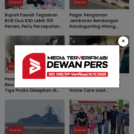
Daerah
Daerah
Bupati Fawait Tegaskan
Pagar Pengaman
BOR Dua RSD Lebih 100
Jembatan Bendungan
Persen, Perlu Percepatan
Randugunting Hilang,
Penambahan Tempat
Pengendara Khawatir
Tidur Pasien
Membahayakan
×
Daerah
Daerah
Peserta Muktamar NU 2026
Bupati Fawait Ingatkan
Bisa Nikmati Pijat Gratis,
Enam Prioritas Layanan
Tiga Posko Disiapkan di
Home Care saat
Tambakberas
Kumpulkan Pejabat
Daerah
Daerah