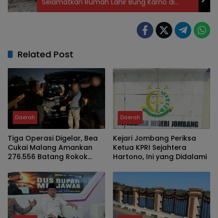
Selamatkan Rumah Lahir Bung Karno di
Jombang
Related Post
Daerah
Daerah
Tiga Operasi Digelar, Bea
Kejari Jombang Periksa
Cukai Malang Amankan
Ketua KPRI Sejahtera
276.556 Batang Rokok
Hartono, Ini yang Didalami
Ilegal