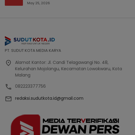
Bencana Bakal Difokuskan
May 25, 2026
PT. SUDUT KOTA MEDIA KARYA
Alamat Kantor: Jl. Candi Telagawangi No. 48,
Kelurahan Mojolangu, Kecamatan Lowokwaru, Kota
Malang
082223377756
redaksi.sudutkota.id@gmail.com