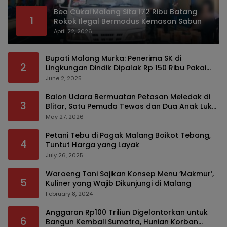
Bea Cukai Malang Sita 172 Ribu Batang
1
Rokok Ilegal Bermodus Kemasan Sabun
April 22, 2026
Bupati Malang Murka: Penerima SK di
2
Lingkungan Dindik Dipalak Rp 150 Ribu Pakai
Modus Tumpengan, KPK Turut Pantau
June 2, 2025
Balon Udara Bermuatan Petasan Meledak di
3
Blitar, Satu Pemuda Tewas dan Dua Anak Luka
Serius
May 27, 2026
Petani Tebu di Pagak Malang Boikot Tebang,
4
Tuntut Harga yang Layak
July 26, 2025
Waroeng Tani Sajikan Konsep Menu ‘Makmur’,
5
Kuliner yang Wajib Dikunjungi di Malang
February 8, 2024
Anggaran Rp100 Triliun Digelontorkan untuk
6
Bangun Kembali Sumatra, Hunian Korban