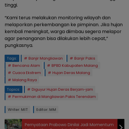
tinggi.
“Kami terus melakukan monitoring wilayah dan
melaporkan perkembangan ke pimpinan. Jika hujan
kembali meningkat, warga diimbau segera melapor
agar penanganan bisa dilakukan lebih cepat,”
pungkasnya.
Tags:
Banjir Mangliawan
Banjir Pakis
Bencana Alam
BPBD Kabupaten Malang
Cuaca Ekstrem
Hujan Deras Malang
Malang Raya
Topics:
Diguyur Hujan Deras Berjam-jam
Permukiman di Mangliawan Pakis Terendam
Writer: MIT
Editor: MM
Pernyataan Prabowo Dinilai Jadi Momentum