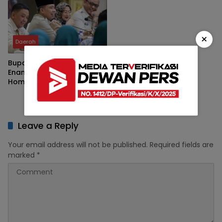
×
Daerah
Bupati Fawait Ingatkan
Enam Prioritas Layanan
Home Care saat
Kumpulkan Pejabat
Leave a Reply
Your email address will not be published.
Required fields are
marked
*