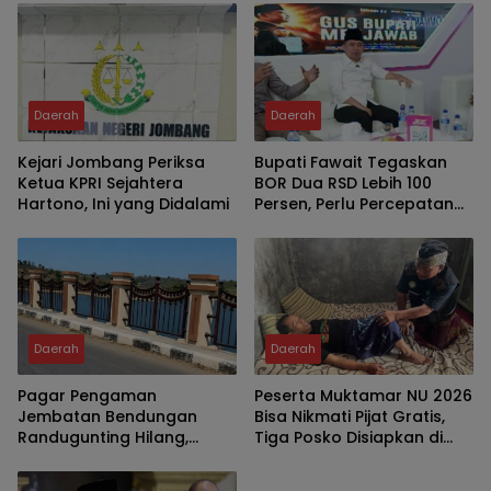
Daerah
Daerah
Kejari Jombang Periksa
Bupati Fawait Tegaskan
Ketua KPRI Sejahtera
BOR Dua RSD Lebih 100
Hartono, Ini yang Didalami
Persen, Perlu Percepatan
Penambahan Tempat
Tidur Pasien
Daerah
Daerah
Pagar Pengaman
Peserta Muktamar NU 2026
Jembatan Bendungan
Bisa Nikmati Pijat Gratis,
Randugunting Hilang,
Tiga Posko Disiapkan di
Pengendara Khawatir
Tambakberas
Membahayakan