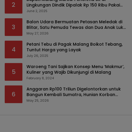
2
Lingkungan Dindik Dipalak Rp 150 Ribu Pakai
Modus Tumpengan, KPK Turut Pantau
June 2, 2025
Balon Udara Bermuatan Petasan Meledak di
3
Blitar, Satu Pemuda Tewas dan Dua Anak Luka
Serius
May 27, 2026
Petani Tebu di Pagak Malang Boikot Tebang,
4
Tuntut Harga yang Layak
July 26, 2025
Waroeng Tani Sajikan Konsep Menu ‘Makmur’,
5
Kuliner yang Wajib Dikunjungi di Malang
February 8, 2024
Anggaran Rp100 Triliun Digelontorkan untuk
6
Bangun Kembali Sumatra, Hunian Korban
Bencana Bakal Difokuskan
May 25, 2026