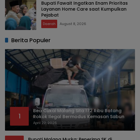
Bupati Fawait Ingatkan Enam Prioritas
Layanan Home Care saat Kumpulkan
Pejabat
Daerah
August 8, 2026
Berita Populer
Bea Cukai Malang Sita 172 Ribu Batang
1
Rokok Ilegal Bermodus Kemasan Sabun
April 22, 2026
Bupati Malang Murka: Penerima SK di