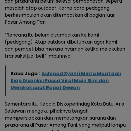
dan prasarana belum selesai pembahasan, seperti
masalah atap outdoor. Karna para pedagang
berkesimpulan akan ditempatkan di bagian luar
Pasar Among Tani.
“Rencana itu belum disampaikan ke kami
(pedagang). Atap outdoor dibutuhkan agar kami
dan pembeli bisa merasa nyaman ketika melakukan
transaksi jual beli,” imbuhnya.
Baca Juga :
Achmad Syahri Minta Maaf dan
Siap Disanksi Pasca Viral Main Gim dan
Merokok saat Rapat Dewan
Sementara itu, Kepala Diskoperindag Kota Batu, Aris
Setiawan mengaku pihaknya tengah
mempersiapkan dan mematangkan sarana dan
prasarana di Pasar Among Tani, yang meliputi lampu