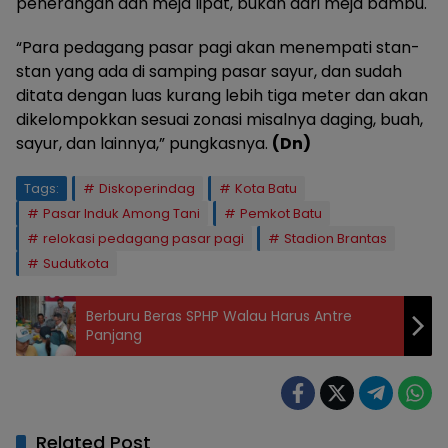
penerangan dan meja lipat, bukan dari meja bambu.
“Para pedagang pasar pagi akan menempati stan-
stan yang ada di samping pasar sayur, dan sudah
ditata dengan luas kurang lebih tiga meter dan akan
dikelompokkan sesuai zonasi misalnya daging, buah,
sayur, dan lainnya,” pungkasnya.
(Dn)
Tags:
Diskoperindag
Kota Batu
Pasar Induk Among Tani
Pemkot Batu
relokasi pedagang pasar pagi
Stadion Brantas
Sudutkota
Berburu Beras SPHP Walau Harus Antre
Panjang
Related Post