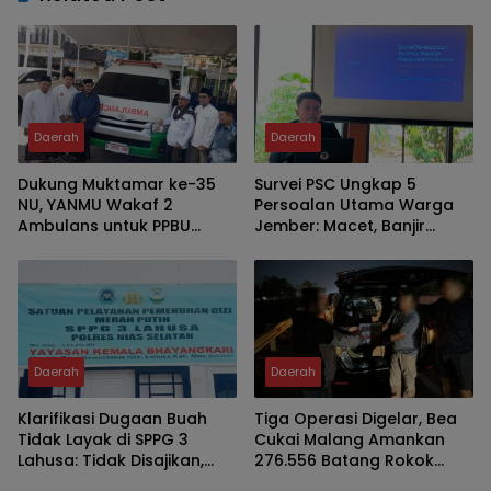
Daerah
Daerah
Dukung Muktamar ke-35
Survei PSC Ungkap 5
NU, YANMU Wakaf 2
Persoalan Utama Warga
Ambulans untuk PPBU
Jember: Macet, Banjir
Tambakberas
hingga Harga Kebutuhan
Pokok
Daerah
Daerah
Klarifikasi Dugaan Buah
Tiga Operasi Digelar, Bea
Tidak Layak di SPPG 3
Cukai Malang Amankan
Lahusa: Tidak Disajikan,
276.556 Batang Rokok
Langsung Diganti
Ilegal