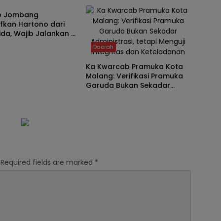
se Secara Gotong
Masyarakat
b Jombang
g
fkan Hartono dari
da, Wajib Jalankan 8
ndasi untuk KPRI
Daerah
ra
Ka Kwarcab Pramuka Kota
Malang: Verifikasi Pramuka
Garuda Bukan Sekadar
Administrasi, tetapi Menguji
Integritas dan Keteladanan
Required fields are marked
*