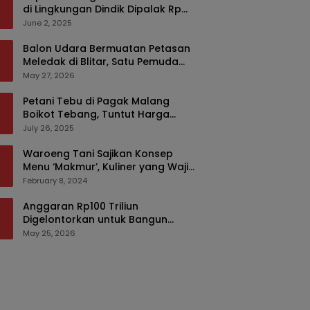
di Lingkungan Dindik Dipalak Rp
150 Ribu Pakai Modus Tumpengan,
June 2, 2025
KPK Turut Pantau
Balon Udara Bermuatan Petasan
Meledak di Blitar, Satu Pemuda
Tewas dan Dua Anak Luka Serius
May 27, 2026
Petani Tebu di Pagak Malang
Boikot Tebang, Tuntut Harga
yang Layak
July 26, 2025
Waroeng Tani Sajikan Konsep
Menu ‘Makmur’, Kuliner yang Wajib
Dikunjungi di Malang
February 8, 2024
Anggaran Rp100 Triliun
Digelontorkan untuk Bangun
Kembali Sumatra, Hunian Korban
May 25, 2026
Bencana Bakal Difokuskan