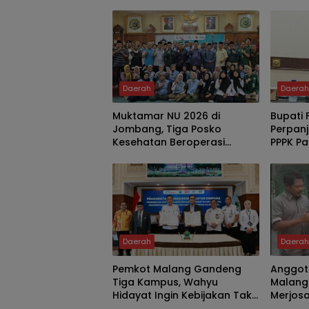
Daerah
Daera
Muktamar NU 2026 di
Bupati 
Jombang, Tiga Posko
Perpanj
Kesehatan Beroperasi
PPPK Pa
Nonstop 24 Jam
Naik T
Daerah
Daera
Pemkot Malang Gandeng
Anggot
Tiga Kampus, Wahyu
Malang 
Hidayat Ingin Kebijakan Tak
Merjosa
Daera
Lagi Hanya Bertumpu pada
Air dan