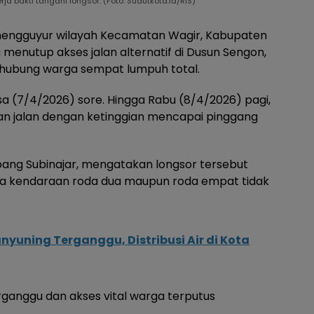
bakti tangani longsor. (Foto: Sudutkota.id/RIS)
mengguyur wilayah Kecamatan Wagir, Kabupaten
menutup akses jalan alternatif di Dusun Sengon,
nghubung warga sempat lumpuh total.
asa (7/4/2026) sore. Hingga Rabu (8/4/2026) pagi,
n jalan dengan ketinggian mencapai pinggang
ang Subinajar, mengatakan longsor tersebut
a kendaraan roda dua maupun roda empat tidak
yuning Terganggu, Distribusi Air di Kota
rganggu dan akses vital warga terputus