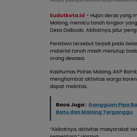
Petugas gabungan bersama warga melakukan kerja 
Sudutkota.id
– Hujan deras yang 
Malang, memicu tanah longsor yang 
Desa Dalisodo. Akibatnya, jalur pe
Peristiwa tersebut terjadi pada Sel
material tanah masih menutup bada
orang dewasa.
Kasihumas Polres Malang, AKP Bamb
menghambat aktivitas warga karen
dapat melintas.
Baca Juga :
Gangguan Pipa Ban
Batu dan Malang Terganggu
“Akibatnya, aktivitas masyarakat te
sementara,” ujarnya.