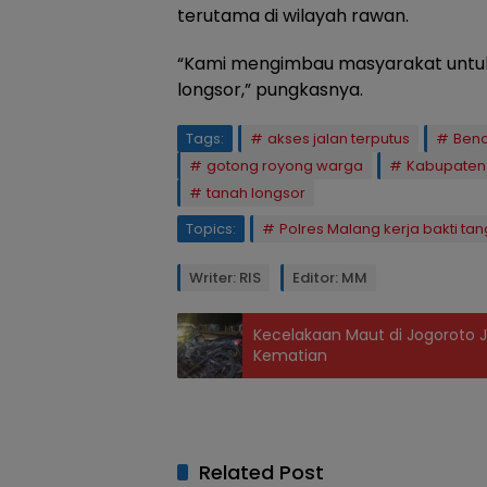
terutama di wilayah rawan.
“Kami mengimbau masyarakat untuk 
longsor,” pungkasnya.
Tags:
akses jalan terputus
Ben
gotong royong warga
Kabupaten
tanah longsor
Topics:
Polres Malang kerja bakti tan
Writer: RIS
Editor: MM
Kecelakaan Maut di Jogoroto J
Kematian
Related Post