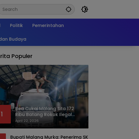
l
Politik
Pemerintahan
 dan Budaya
rita Populer
Bea Cukai Malang Sita 172
1
Ribu Batang Rokok Ilegal
Bermodus Kemasan Sabun
April 22, 2026
Bupati Malang Murka: Penerima SK