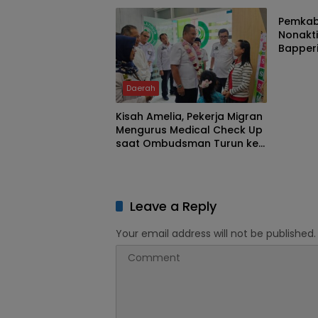
Birokrasi
Draina
Pemka
Royon
Nonakti
Bapperi
Rekome
Sejahte
Daerah
Kisah Amelia, Pekerja Migran
Mengurus Medical Check Up
saat Ombudsman Turun ke
Jember
Leave a Reply
Your email address will not be published.