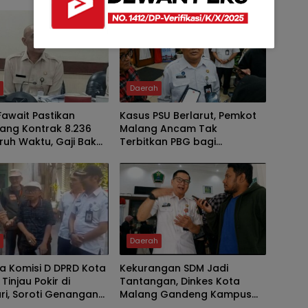
h
Daerah
Fawait Pastikan
Kasus PSU Berlarut, Pemkot
ang Kontrak 8.236
Malang Ancam Tak
ruh Waktu, Gaji Bakal
Terbitkan PBG bagi
ahun 2029
Pengembang yang Bandel
h
Daerah
a Komisi D DPRD Kota
Kekurangan SDM Jadi
Tinjau Pokir di
Tantangan, Dinkes Kota
ri, Soroti Genangan
Malang Gandeng Kampus
h
 Dorong Penyelesaian
Perkuat Layanan Kesehatan