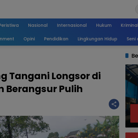
Peristiwa
Nasional
Internasional
Hukum
Krimina
inment
Opini
Pendidikan
Lingkungan Hidup
Seni
Be
ng Tangani Longsor di
n Berangsur Pulih