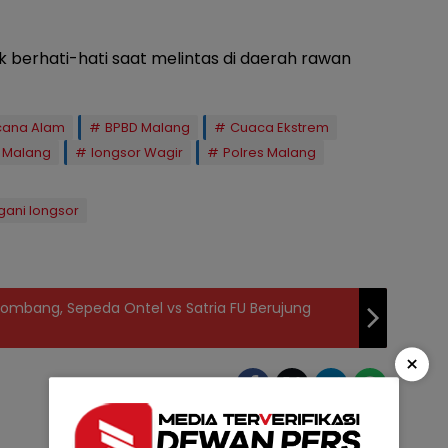
berhati-hati saat melintas di daerah rawan
cana Alam
BPBD Malang
Cuaca Ekstrem
 Malang
longsor Wagir
Polres Malang
gani longsor
ombang, Sepeda Ontel vs Satria FU Berujung
×