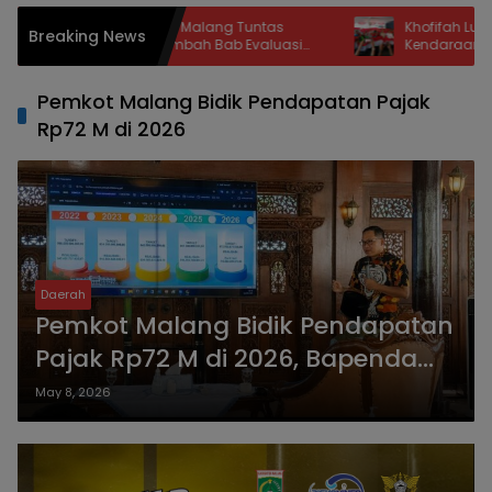
aperda LLAJ Kota Malang Tuntas
Khofifah Luncurkan Pe
Breaking News
ibahas, DPRD Tambah Bab Evaluasi
Kendaraan di Samsat 
an Delapan Catatan Strategis Demi
Ratusan Driver Ojol Iku
eselamatan Warga
Pemkot Malang Bidik Pendapatan Pajak
Rp72 M di 2026
Daerah
Pemkot Malang Bidik Pendapatan
Pajak Rp72 M di 2026, Bapenda
Siapkan Aplikasi Pelayanan
May 8, 2026
Mandiri