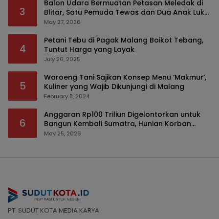
Balon Udara Bermuatan Petasan Meledak di
3
Blitar, Satu Pemuda Tewas dan Dua Anak Luka
Serius
May 27, 2026
Petani Tebu di Pagak Malang Boikot Tebang,
4
Tuntut Harga yang Layak
July 26, 2025
Waroeng Tani Sajikan Konsep Menu ‘Makmur’,
5
Kuliner yang Wajib Dikunjungi di Malang
February 8, 2024
Anggaran Rp100 Triliun Digelontorkan untuk
6
Bangun Kembali Sumatra, Hunian Korban
Bencana Bakal Difokuskan
May 25, 2026
PT. SUDUT KOTA MEDIA KARYA