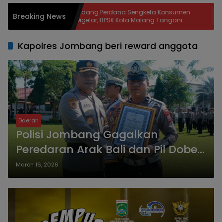
Sidang Perdana Sengketa Konsumen
Raperda
Breaking News
Digelar, BPSK Kota Malang Tangani
Dibahas
Perkara Kriswanto vs Toko Emas Majusari
dan Del
Kesela
Kapolres Jombang beri reward anggota
Daerah
Polisi Jombang Gagalkan
Peredaran Arak Bali dan Pil Dobel
L, Kapolres Beri Reward Anggota
March 16, 2026