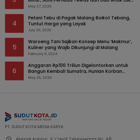
Blitar, Satu Pemuda Tewas dan Dua Anak Luka
Serius
May 27, 2026
Petani Tebu di Pagak Malang Boikot Tebang,
4
Tuntut Harga yang Layak
July 26, 2025
Waroeng Tani Sajikan Konsep Menu ‘Makmur’,
5
Kuliner yang Wajib Dikunjungi di Malang
February 8, 2024
Anggaran Rp100 Triliun Digelontorkan untuk
6
Bangun Kembali Sumatra, Hunian Korban
Bencana Bakal Difokuskan
May 25, 2026
PT. SUDUT KOTA MEDIA KARYA
Alamat Kantor: Jl. Candi Telagawangi No. 48,