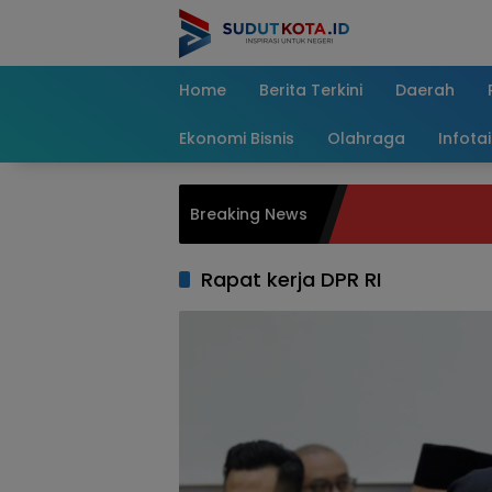
Skip
to
content
Home
Berita Terkini
Daerah
Ekonomi Bisnis
Olahraga
Infota
Breaking News
Rapat kerja DPR RI