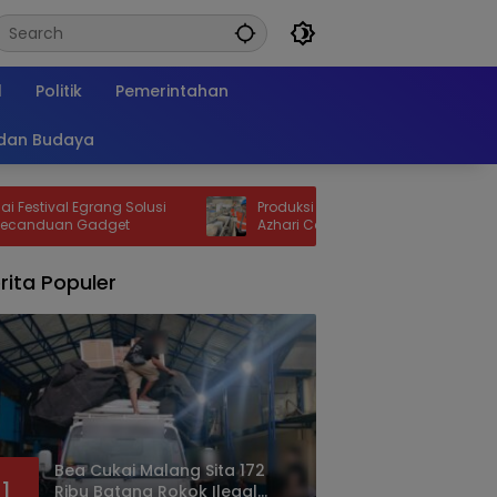
l
Politik
Pemerintahan
 dan Budaya
Egrang Solusi
Produksi Semen SBA Naik 35 Persen,
Gadget
Azhari Cage Heran Aceh Masih Dilanda
Kelangkaan
rita Populer
Bea Cukai Malang Sita 172
1
Ribu Batang Rokok Ilegal