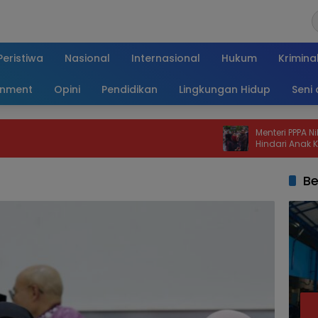
Peristiwa
Nasional
Internasional
Hukum
Krimina
inment
Opini
Pendidikan
Lingkungan Hidup
Seni
Menteri PPPA Nilai Festival 
Hindari Anak Kecanduan 
Be