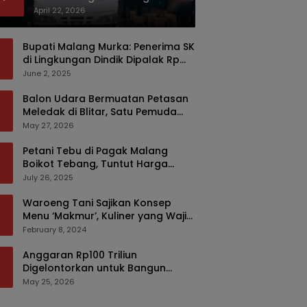
Bermodus Kemasan Sabun
April 22, 2026
Bupati Malang Murka: Penerima SK
di Lingkungan Dindik Dipalak Rp
150 Ribu Pakai Modus Tumpengan,
June 2, 2025
KPK Turut Pantau
Balon Udara Bermuatan Petasan
Meledak di Blitar, Satu Pemuda
Tewas dan Dua Anak Luka Serius
May 27, 2026
Petani Tebu di Pagak Malang
Boikot Tebang, Tuntut Harga
yang Layak
July 26, 2025
Waroeng Tani Sajikan Konsep
Menu ‘Makmur’, Kuliner yang Wajib
Dikunjungi di Malang
February 8, 2024
Anggaran Rp100 Triliun
Digelontorkan untuk Bangun
Kembali Sumatra, Hunian Korban
May 25, 2026
Bencana Bakal Difokuskan