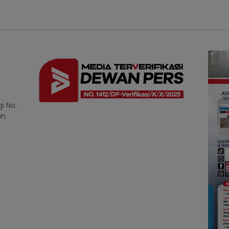
i No.
an