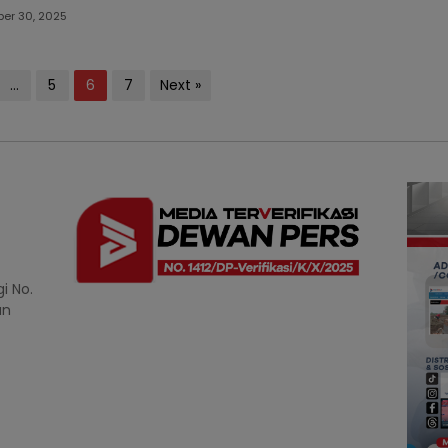
er 30, 2025
…
5
6
7
Next »
i No.
an