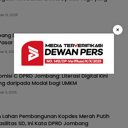
er 12, 2025
×
ng Desak Disdagrin Kebut Progres
Pasar Ploso yang Baru 88 Persen
er 8, 2025
misi C DPRD Jombang: Literasi Digital Kini
ing daripada Modal bagi UMKM
er 3, 2025
 Lahan Pembangunan Kopdes Merah Putih
silitas SD, Ini Kata DPRD Jombang