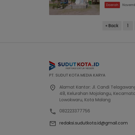
Daerah
Novemb
Posts
« Back
1
pagination
PT. SUDUT KOTA MEDIA KARYA
Alamat Kantor: Jl. Candi Telagawang
48, Kelurahan Mojolangu, Kecamat
Lowokwaru, Kota Malang
082223377756
redaksi.sudutkota.id@gmail.com