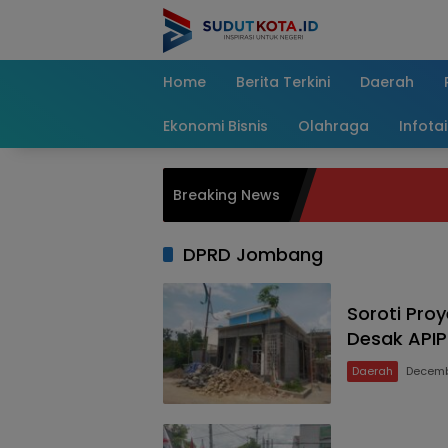
Skip
to
content
Home
Berita Terkini
Daerah
Ekonomi Bisnis
Olahraga
Infota
Breaking News
DPRD Jombang
Soroti Pro
Desak APIP
Daerah
Decemb