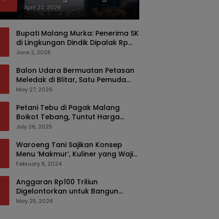
Bermodus Kemasan Sabun
April 22, 2026
Bupati Malang Murka: Penerima SK
di Lingkungan Dindik Dipalak Rp
150 Ribu Pakai Modus Tumpengan,
June 2, 2025
KPK Turut Pantau
Balon Udara Bermuatan Petasan
Meledak di Blitar, Satu Pemuda
Tewas dan Dua Anak Luka Serius
May 27, 2026
Petani Tebu di Pagak Malang
Boikot Tebang, Tuntut Harga
yang Layak
July 26, 2025
Waroeng Tani Sajikan Konsep
Menu ‘Makmur’, Kuliner yang Wajib
Dikunjungi di Malang
February 8, 2024
Anggaran Rp100 Triliun
Digelontorkan untuk Bangun
Kembali Sumatra, Hunian Korban
May 25, 2026
Bencana Bakal Difokuskan