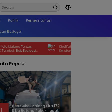
l
Politik
Pemerintahan
 dan Budaya
alang Tuntas
Khofifah Luncurkan Pemutihan Pajak
h Bab Evaluasi
Kendaraan di Samsat Kota Malang,
 Strategis Demi
Ratusan Driver Ojol Ikut Meriahkan HUT RI
rita Populer
Bea Cukai Malang Sita 172
1
Ribu Batang Rokok Ilegal