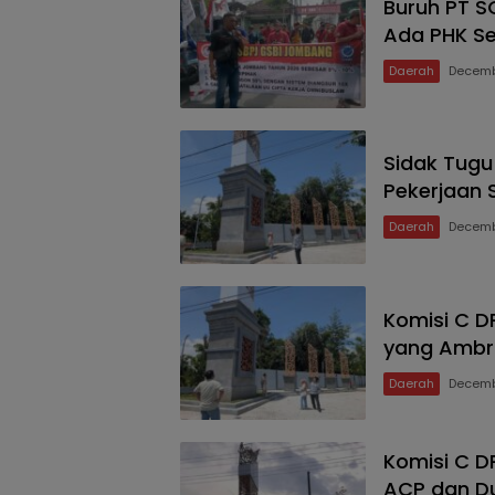
Buruh PT S
Ada PHK S
Daerah
Decemb
Sidak Tug
Pekerjaan 
Daerah
Decemb
Komisi C D
yang Ambr
Daerah
Decemb
Komisi C D
ACP dan D