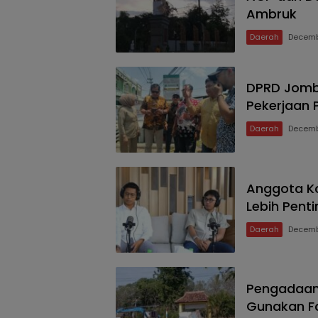
Ambruk
Daerah
Decemb
DPRD Jomba
Pekerjaan 
Daerah
Decemb
Anggota Ko
Lebih Pent
Daerah
Decemb
Pengadaan
Gunakan Fa