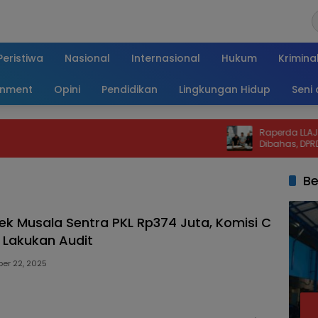
Peristiwa
Nasional
Internasional
Hukum
Krimina
inment
Opini
Pendidikan
Lingkungan Hidup
Seni
Raperda LLAJ Kota M
Dibahas, DPRD Tamba
dan Delapan Catatan
Keselamatan Warga
Be
yek Musala Sentra PKL Rp374 Juta, Komisi C
 Lakukan Audit
er 22, 2025