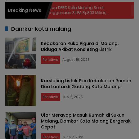
sa
Ketua DPRD Kota Malang Soroti
Tidak
Breaking News
lan
Penggunaan SiLPA Rp303 Miliar,
Bentr
Pendidikan hingga Beasiswa Diminta
Berla
Lebih Tepat Sasaran
Damkar kota malang
Kebakaran Ruko Pigura di Malang,
Diduga Akibat Konsleting Listrik
Peristiwa
August 19, 2025
Korsleting Listrik Picu Kebakaran Rumah
Dua Lantai di Gadang Kota Malang
Peristiwa
July 2, 2025
Ular Merayap Masuk Rumah di Sukun
Malang, Damkar Kota Malang Bergerak
Cepat
Peristiwa
June 2, 2025