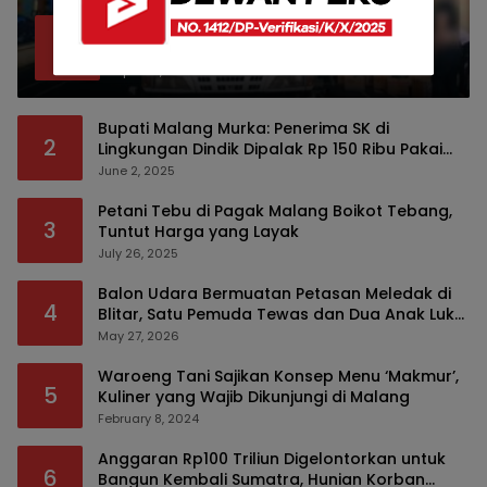
Bea Cukai Malang Sita 172 Ribu Batang
1
Rokok Ilegal Bermodus Kemasan Sabun
April 22, 2026
Bupati Malang Murka: Penerima SK di
2
Lingkungan Dindik Dipalak Rp 150 Ribu Pakai
Modus Tumpengan, KPK Turut Pantau
June 2, 2025
Petani Tebu di Pagak Malang Boikot Tebang,
3
Tuntut Harga yang Layak
July 26, 2025
Balon Udara Bermuatan Petasan Meledak di
4
Blitar, Satu Pemuda Tewas dan Dua Anak Luka
Serius
May 27, 2026
Waroeng Tani Sajikan Konsep Menu ‘Makmur’,
5
Kuliner yang Wajib Dikunjungi di Malang
February 8, 2024
Anggaran Rp100 Triliun Digelontorkan untuk
6
Bangun Kembali Sumatra, Hunian Korban