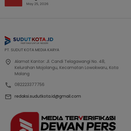
Bencana Bakal Difokuskan
May 25, 2026
PT. SUDUT KOTA MEDIA KARYA
Alamat Kantor: Jl. Candi Telagawangi No. 48,
Kelurahan Mojolangu, Kecamatan Lowokwaru, Kota
Malang
082223377756
redaksi.sudutkota.id@gmail.com