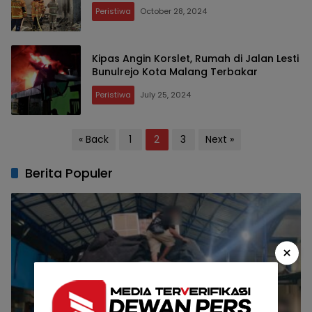
Peristiwa
October 28, 2024
Kipas Angin Korslet, Rumah di Jalan Lesti
Bunulrejo Kota Malang Terbakar
Peristiwa
July 25, 2024
Posts
« Back
1
2
3
Next »
pagination
Berita Populer
×