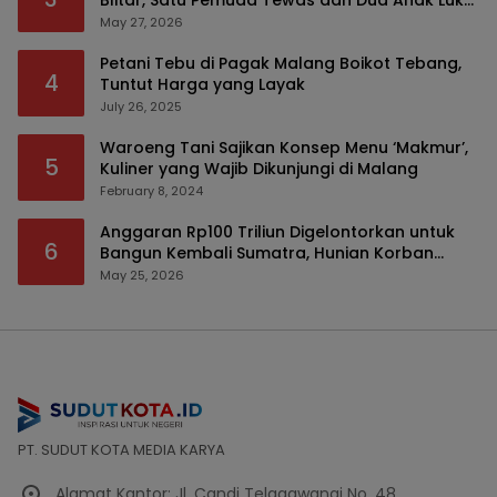
Blitar, Satu Pemuda Tewas dan Dua Anak Luka
Serius
May 27, 2026
Petani Tebu di Pagak Malang Boikot Tebang,
4
Tuntut Harga yang Layak
July 26, 2025
Waroeng Tani Sajikan Konsep Menu ‘Makmur’,
5
Kuliner yang Wajib Dikunjungi di Malang
February 8, 2024
Anggaran Rp100 Triliun Digelontorkan untuk
6
Bangun Kembali Sumatra, Hunian Korban
Bencana Bakal Difokuskan
May 25, 2026
PT. SUDUT KOTA MEDIA KARYA
Alamat Kantor: Jl. Candi Telagawangi No. 48,