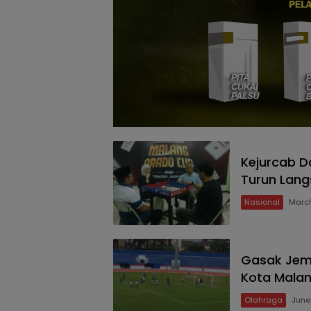
Kejurcab D
Turun Lang
Nasional
March
Gasak Jemb
Kota Malan
Olahraga
June