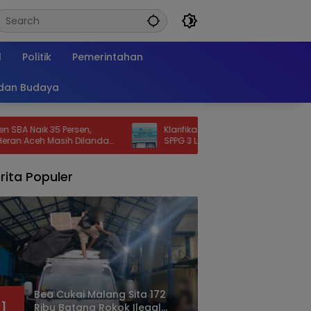
l
Politik
Pemerintahan
 dan Budaya
 Persen,
Klarifikasi Dugaan Buah Tidak Layak di
asih Dilanda
SPPG 3 Lahusa: Tidak Disajikan,
Langsung Diganti
rita Populer
Bea Cukai Malang Sita 172
1
Ribu Batang Rokok Ilegal