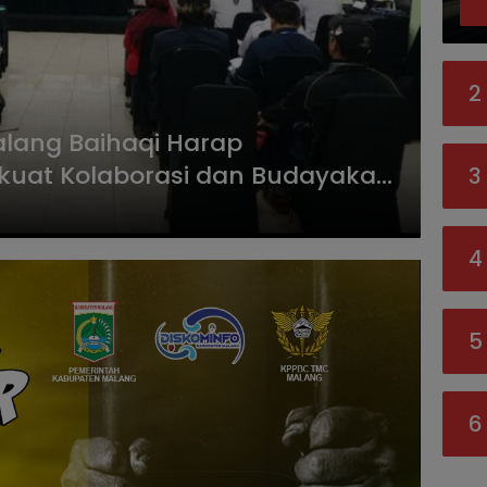
2
lang Baihaqi Harap
kuat Kolaborasi dan Budayakan
3
4
5
6