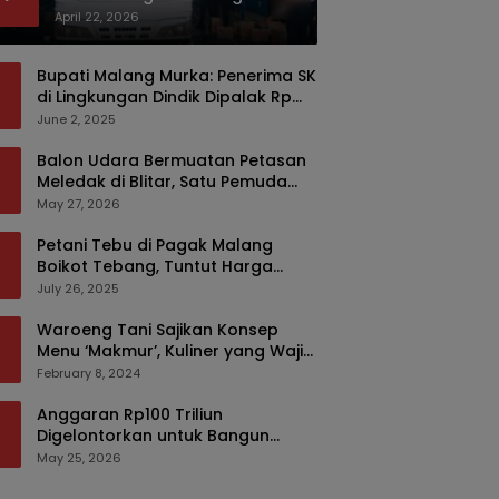
Bermodus Kemasan Sabun
April 22, 2026
Bupati Malang Murka: Penerima SK
di Lingkungan Dindik Dipalak Rp
150 Ribu Pakai Modus Tumpengan,
June 2, 2025
KPK Turut Pantau
Balon Udara Bermuatan Petasan
Meledak di Blitar, Satu Pemuda
Tewas dan Dua Anak Luka Serius
May 27, 2026
Petani Tebu di Pagak Malang
Boikot Tebang, Tuntut Harga
yang Layak
July 26, 2025
Waroeng Tani Sajikan Konsep
Menu ‘Makmur’, Kuliner yang Wajib
Dikunjungi di Malang
February 8, 2024
Anggaran Rp100 Triliun
Digelontorkan untuk Bangun
Kembali Sumatra, Hunian Korban
May 25, 2026
Bencana Bakal Difokuskan