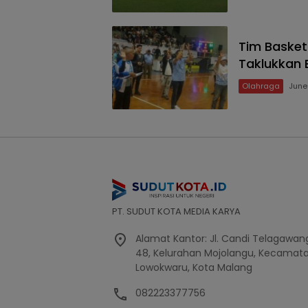
Tim Basket
Taklukkan B
Olahraga
June
PT. SUDUT KOTA MEDIA KARYA
Alamat Kantor: Jl. Candi Telagawang
48, Kelurahan Mojolangu, Kecamat
Lowokwaru, Kota Malang
082223377756