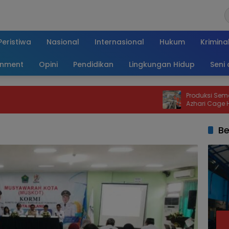
Peristiwa
Nasional
Internasional
Hukum
Krimina
inment
Opini
Pendidikan
Lingkungan Hidup
Seni
Produksi Semen SBA Naik 35
Azhari Cage Heran Aceh M
Kelangkaan
Be