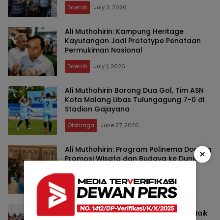
Dinilai Percepat Ekonomi Rakyat
Daerah
July 3, 2026
Ali Muthohirin: Kampung Heritage
Kayutangan Jadi Prototype Penataan
Permukiman Nasional
Daerah
July 1, 2026
Ali Muthohirin Borong Dua Gol, Tim ASN
Kota Malang Libas Tulungagung 7-0 di
Stadion Gajayana
Olahraga
June 27, 2026
Ali Muthohirin: Program Polinema Dorong
×
Promosi Wisata dan Budaya ke Dunia
Internasional
Pendidikan
June 23, 2026
Ali Muthohirin Dorong Ekraf Malang Naik