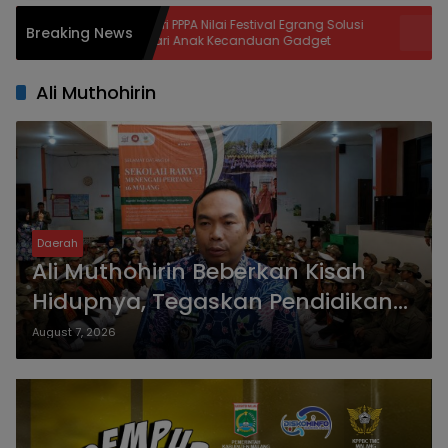
Menteri PPPA Nilai Festival Egrang Solusi
Produksi Semen
Breaking News
Hindari Anak Kecanduan Gadget
Azhari Cage H
Kelangkaan
Ali Muthohirin
Daerah
Ali Muthohirin Beberkan Kisah
Hidupnya, Tegaskan Pendidikan
Mampu Mengalahkan
August 7, 2026
Kemiskinan