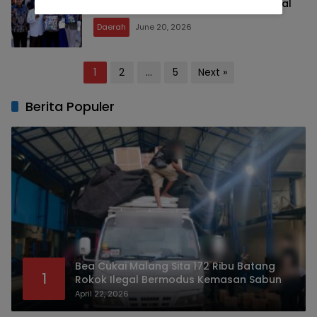
Kelas, Jangan Hanya Ramai di Festival
Daerah
June 20, 2026
Posts
1
2
…
5
Next »
pagination
Berita Populer
Bea Cukai Malang Sita 172 Ribu Batang
1
Rokok Ilegal Bermodus Kemasan Sabun
April 22, 2026