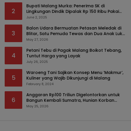
Bupati Malang Murka: Penerima SK di
2
Lingkungan Dindik Dipalak Rp 150 Ribu Pakai
Modus Tumpengan, KPK Turut Pantau
June 2, 2025
Balon Udara Bermuatan Petasan Meledak di
3
Blitar, Satu Pemuda Tewas dan Dua Anak Luka
Serius
May 27, 2026
Petani Tebu di Pagak Malang Boikot Tebang,
4
Tuntut Harga yang Layak
July 26, 2025
Waroeng Tani Sajikan Konsep Menu ‘Makmur’,
5
Kuliner yang Wajib Dikunjungi di Malang
February 8, 2024
Anggaran Rp100 Triliun Digelontorkan untuk
6
Bangun Kembali Sumatra, Hunian Korban
Bencana Bakal Difokuskan
May 25, 2026