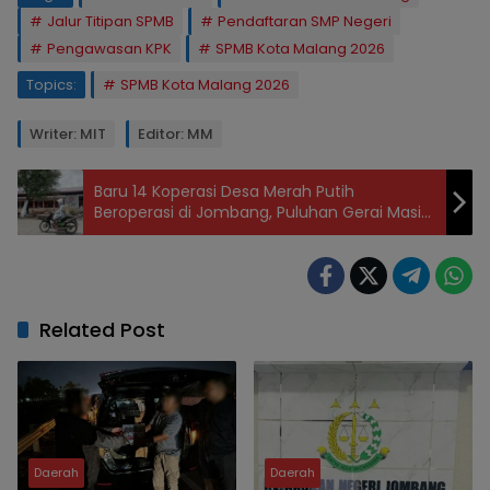
Jalur Titipan SPMB
Pendaftaran SMP Negeri
Pengawasan KPK
SPMB Kota Malang 2026
Topics:
SPMB Kota Malang 2026
Writer: MIT
Editor: MM
Baru 14 Koperasi Desa Merah Putih
Beroperasi di Jombang, Puluhan Gerai Masih
Pasif
Related Post
Daerah
Daerah