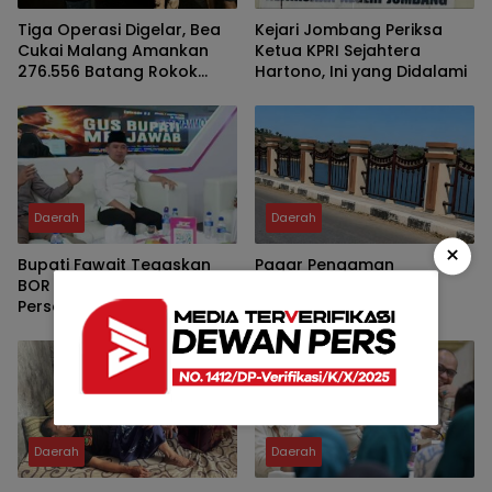
Tiga Operasi Digelar, Bea
Kejari Jombang Periksa
Cukai Malang Amankan
Ketua KPRI Sejahtera
276.556 Batang Rokok
Hartono, Ini yang Didalami
Ilegal
Daerah
Daerah
×
Bupati Fawait Tegaskan
Pagar Pengaman
BOR Dua RSD Lebih 100
Jembatan Bendungan
Persen, Perlu Percepatan
Randugunting Hilang,
Penambahan Tempat
Pengendara Khawatir
Tidur Pasien
Membahayakan
Daerah
Daerah