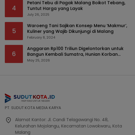
Petani Tebu di Pagak Malang Boikot Tebang,
4
Tuntut Harga yang Layak
July 26, 2025
Waroeng Tani Sajikan Konsep Menu ‘Makmur’,
5
Kuliner yang Wajib Dikunjungi di Malang
February 8, 2024
Anggaran Rp100 Triliun Digelontorkan untuk
6
Bangun Kembali Sumatra, Hunian Korban
Bencana Bakal Difokuskan
May 25, 2026
PT. SUDUT KOTA MEDIA KARYA
Alamat Kantor: Jl. Candi Telagawangi No. 48,
Kelurahan Mojolangu, Kecamatan Lowokwaru, Kota
Malang