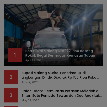
Bea Cukai Malang Sita 172 Ribu Batang
1
Rokok Ilegal Bermodus Kemasan Sabun
April 22, 2026
Bupati Malang Murka: Penerima SK di
2
Lingkungan Dindik Dipalak Rp 150 Ribu Pakai
Modus Tumpengan, KPK Turut Pantau
June 2, 2025
Balon Udara Bermuatan Petasan Meledak di
3
Blitar, Satu Pemuda Tewas dan Dua Anak Luka
Serius
May 27, 2026