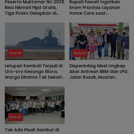
Peserta Muktamar NU 2026
Bupati Fawait Ingatkan
Bisa Nikmati Pijat Gratis,
Enam Prioritas Layanan
Tiga Posko Disiapkan di
Home Care saat
Tambakberas
Kumpulkan Pejabat
Daerah
Daerah
Letupan Kembali Terjadi di
Disperindag Nisel Ungkap
Oro-oro Kesongo Blora,
Akar Antrean BBM dan LPG:
Warga Diminta Tak Dekati
Jalan Rusak, Muatan
Kawah
Berkurang, Jaringan
Terganggu
Daerah
Tak Ada Pisah Sambut di