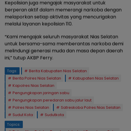
Kepolisian juga mengajak masyarakat untuk
berperan aktif dalam memerangi narkoba dengan
melaporkan setiap aktivitas yang mencurigakan
melalui layanan kepolisian 110.
“Kami mengajak seluruh masyarakat Nias Selatan
untuk bersama-sama memberantas narkoba demi
melindungi generasi muda dan masa depan daerah
ini,” tutup AKBP Ferry.
Tags:
Berita Kabupaten Nias Selatan
Berita Polres Nias Selatan
Kabupaten Nias Selatan
Kapolres Nias Selatan
Pengungkapan jaringan sabu
Pengungkapan peredaran sabu jalur laut
Polres Nias Selatan
Satreskoba Polres Nias Selatan
Sudut Kota
Sudutkota
Topics: