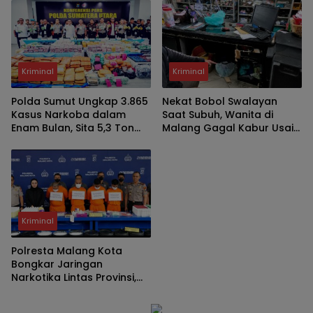
Sorotan
Kriminal
Kriminal
Polda Sumut Ungkap 3.865
Nekat Bobol Swalayan
Kasus Narkoba dalam
Saat Subuh, Wanita di
Enam Bulan, Sita 5,3 Ton
Malang Gagal Kabur Usai
Barang Bukti
Terjatuh dari Lantai Tiga
Kriminal
Polresta Malang Kota
Bongkar Jaringan
Narkotika Lintas Provinsi,
3,2 Kg Sabu dan 2.480 Butir
Ekstasi Gagal Beredar