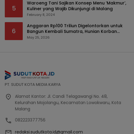
Waroeng Tani Sajikan Konsep Menu ‘Makmur’,
5
Kuliner yang Wajib Dikunjungi di Malang
February 8, 2024
Anggaran Rp100 Triliun Digelontorkan untuk
6
Bangun Kembali Sumatra, Hunian Korban
Bencana Bakal Difokuskan
May 25, 2026
PT. SUDUT KOTA MEDIA KARYA
Alamat Kantor: Jl. Candi Telagawangi No. 48,
Kelurahan Mojolangu, Kecamatan Lowokwaru, Kota
Malang
082223377756
redaksi.sudutkota.id@gmail.com