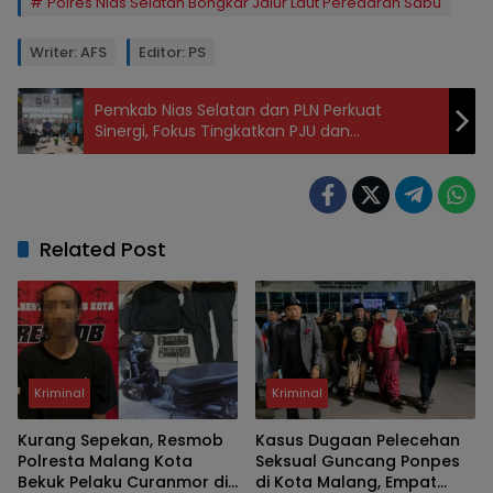
Polres Nias Selatan Bongkar Jalur Laut Peredaran Sabu
Writer: AFS
Editor: PS
Pemkab Nias Selatan dan PLN Perkuat
Sinergi, Fokus Tingkatkan PJU dan
Optimalisasi Pendapatan Daerah
Related Post
Kriminal
Kriminal
Kurang Sepekan, Resmob
Kasus Dugaan Pelecehan
Polresta Malang Kota
Seksual Guncang Ponpes
Bekuk Pelaku Curanmor di
di Kota Malang, Empat