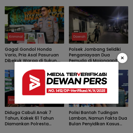
Kawasan Kos, Motor
Santri Laporkan Oknum
Pelajar Asal Sumenep
Guru Ngaji ke Polisi
Berhasil Diamankan
Kriminal
Daerah
Gagal Gondol Honda
Polsek Jombang Selidiki
Vario, Pria Asal Pasuruan
Penganiayaan Dua
×
Dibekuk Warga di Sukun,
Pemuda di Mojongapit,
Polisi Temukan Diduga
Pelaku Masih Diburu
Sabu dan Kunci T
Kriminal
Kriminal
Diduga Cabuli Anak 7
Polisi Bantah Tudingan
Tahun, Kakek 61 Tahun
Lamban, Namun Fakta Dua
Diamankan Polresta
Bulan Penyidikan Kasus
Malang Kota
Pengeroyokan Jadi