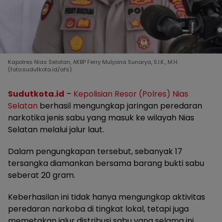
Kapolres Nias Selatan, AKBP Ferry Mulyana Sunarya, S.I.K., M.H.
(foto:sudutkota.id/afs)
Sudutkota.id
–
Kepolisian Resor (Polres) Nias
Selatan
berhasil mengungkap jaringan peredaran
narkotika jenis sabu yang masuk ke wilayah Nias
Selatan melalui jalur laut.
Dalam pengungkapan tersebut, sebanyak 17
tersangka diamankan bersama barang bukti sabu
seberat 20 gram.
Keberhasilan ini tidak hanya mengungkap aktivitas
peredaran narkoba di tingkat lokal, tetapi juga
memetakan jalur distribusi sabu yang selama ini