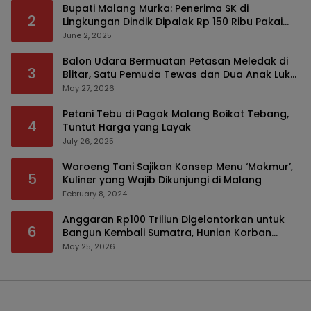
Bupati Malang Murka: Penerima SK di
2
Lingkungan Dindik Dipalak Rp 150 Ribu Pakai
Modus Tumpengan, KPK Turut Pantau
June 2, 2025
Balon Udara Bermuatan Petasan Meledak di
3
Blitar, Satu Pemuda Tewas dan Dua Anak Luka
Serius
May 27, 2026
Petani Tebu di Pagak Malang Boikot Tebang,
4
Tuntut Harga yang Layak
July 26, 2025
Waroeng Tani Sajikan Konsep Menu ‘Makmur’,
5
Kuliner yang Wajib Dikunjungi di Malang
February 8, 2024
Anggaran Rp100 Triliun Digelontorkan untuk
6
Bangun Kembali Sumatra, Hunian Korban
Bencana Bakal Difokuskan
May 25, 2026