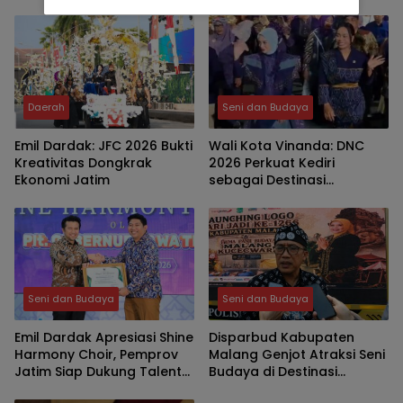
Perkuat Identitas Budaya
di Hari Jadi ke-1.147
Daerah
Seni dan Budaya
Emil Dardak: JFC 2026 Bukti
Wali Kota Vinanda: DNC
Kreativitas Dongkrak
2026 Perkuat Kediri
Ekonomi Jatim
sebagai Destinasi
Pariwisata Berbasis
Budaya
Seni dan Budaya
Seni dan Budaya
Emil Dardak Apresiasi Shine
Disparbud Kabupaten
Harmony Choir, Pemprov
Malang Genjot Atraksi Seni
Jatim Siap Dukung Talenta
Budaya di Destinasi
Go Internasional
Wisata, Wayang Golek