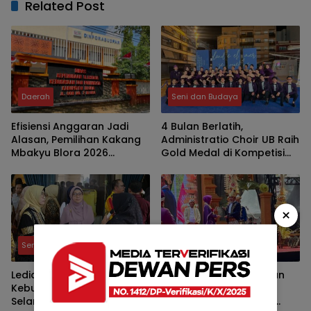
Related Post
Daerah
Seni dan Budaya
Efisiensi Anggaran Jadi
4 Bulan Berlatih,
Alasan, Pemilihan Kakang
Administratio Choir UB Raih
Mbakyu Blora 2026
Gold Medal di Kompetisi
Dihapus
Paduan Suara 72 Tahun di
Spanyol
×
Seni dan Budaya
Daerah
Ledia Dorong Dana Abadi
Pemkot Kediri Lestarikan
Kebudayaan Bisa Dipakai
Warisan Leluhur Lewat
Selamatkan Cagar Budaya
Prosesi Manusuk Sima,