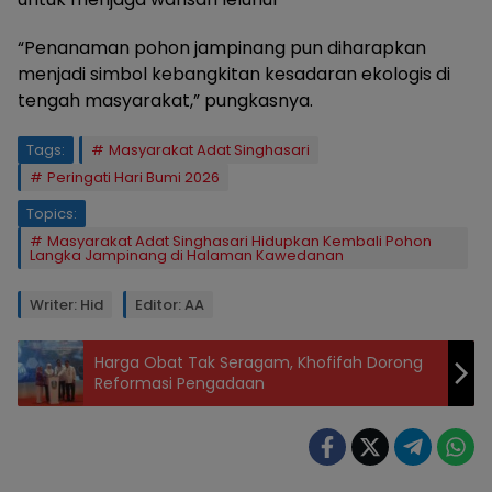
“Penanaman pohon jampinang pun diharapkan
menjadi simbol kebangkitan kesadaran ekologis di
tengah masyarakat,” pungkasnya.
Tags:
Masyarakat Adat Singhasari
Peringati Hari Bumi 2026
Topics:
Masyarakat Adat Singhasari Hidupkan Kembali Pohon
Langka Jampinang di Halaman Kawedanan
Writer: Hid
Editor: AA
Harga Obat Tak Seragam, Khofifah Dorong
Reformasi Pengadaan