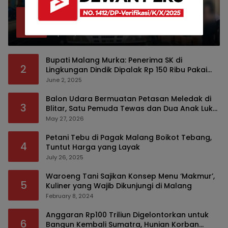
Bea Cukai Malang Sita 172 Ribu Batang
1
Rokok Ilegal Bermodus Kemasan Sabun
April 22, 2026
Bupati Malang Murka: Penerima SK di
2
Lingkungan Dindik Dipalak Rp 150 Ribu Pakai
Modus Tumpengan, KPK Turut Pantau
June 2, 2025
Balon Udara Bermuatan Petasan Meledak di
3
Blitar, Satu Pemuda Tewas dan Dua Anak Luka
Serius
May 27, 2026
Petani Tebu di Pagak Malang Boikot Tebang,
4
Tuntut Harga yang Layak
July 26, 2025
Waroeng Tani Sajikan Konsep Menu ‘Makmur’,
5
Kuliner yang Wajib Dikunjungi di Malang
February 8, 2024
Anggaran Rp100 Triliun Digelontorkan untuk
6
Bangun Kembali Sumatra, Hunian Korban