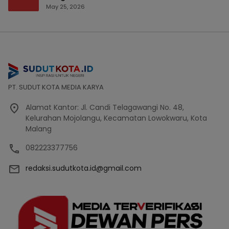
Bencana Bakal Difokuskan
May 25, 2026
PT. SUDUT KOTA MEDIA KARYA
Alamat Kantor: Jl. Candi Telagawangi No. 48,
Kelurahan Mojolangu, Kecamatan Lowokwaru, Kota
Malang
082223377756
redaksi.sudutkota.id@gmail.com