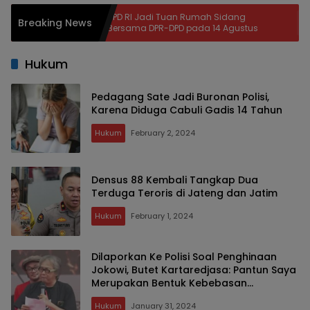
DPD RI Jadi Tuan Rumah Sidang
Sida
Breaking News
rban
Bersama DPR-DPD pada 14 Agustus
Dige
Perk
Hukum
Pedagang Sate Jadi Buronan Polisi,
Karena Diduga Cabuli Gadis 14 Tahun
Hukum
February 2, 2024
Densus 88 Kembali Tangkap Dua
Terduga Teroris di Jateng dan Jatim
Hukum
February 1, 2024
Dilaporkan Ke Polisi Soal Penghinaan
Jokowi, Butet Kartaredjasa: Pantun Saya
Merupakan Bentuk Kebebasan
Berekspresi
Hukum
January 31, 2024