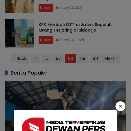
Hukum
January 27, 2024
KPK Kembali OTT di Jatim, Sepuluh
Orang Terjaring di Sidoarjo
Hukum
January 26, 2024
Posts
« Back
1
…
57
58
59
60
Next »
pagination
Berita Populer
×