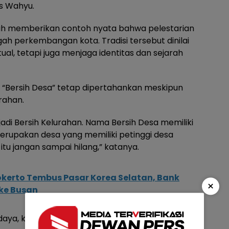
s Wahyu.
elah memberikan contoh nyata bahwa pelestarian
ah perkembangan kota. Tradisi tersebut dinilai
l, tetapi juga menjaga identitas dan sejarah
Bersih Desa” tetap dipertahankan meskipun
urahan.
di Bersih Kelurahan. Nama Bersih Desa memiliki
 merupakan desa yang memiliki petinggi desa
itu jangan sampai hilang,” katanya.
kerto Tembus Pasar Korea Selatan, Bank
×
ke Busan
udaya, kegiatan tersebut juga memberikan