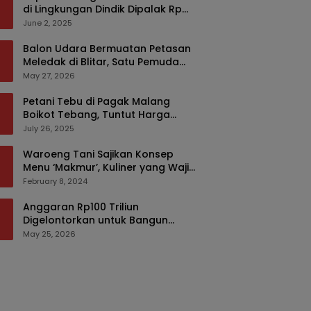
di Lingkungan Dindik Dipalak Rp
150 Ribu Pakai Modus Tumpengan,
June 2, 2025
KPK Turut Pantau
Balon Udara Bermuatan Petasan
Meledak di Blitar, Satu Pemuda
Tewas dan Dua Anak Luka Serius
May 27, 2026
Petani Tebu di Pagak Malang
Boikot Tebang, Tuntut Harga
yang Layak
July 26, 2025
Waroeng Tani Sajikan Konsep
Menu ‘Makmur’, Kuliner yang Wajib
Dikunjungi di Malang
February 8, 2024
Anggaran Rp100 Triliun
Digelontorkan untuk Bangun
Kembali Sumatra, Hunian Korban
May 25, 2026
Bencana Bakal Difokuskan