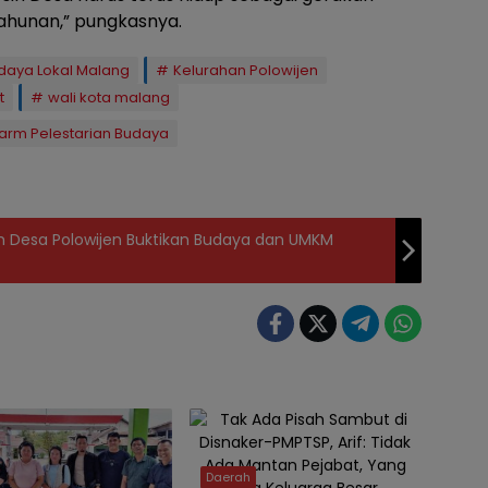
ahunan,” pungkasnya.
daya Lokal Malang
Kelurahan Polowijen
t
wali kota malang
larm Pelestarian Budaya
ih Desa Polowijen Buktikan Budaya dan UMKM
Daerah