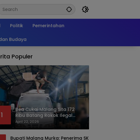
l
Politik
Pemerintahan
 dan Budaya
rita Populer
Bea Cukai Malang Sita 172
1
Ribu Batang Rokok Ilegal
Bermodus Kemasan Sabun
April 22, 2026
Bupati Malang Murka: Penerima SK