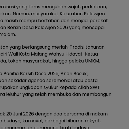
ernisasi yang terus mengubah wajah perkotaan,
ggirkan. Namun, masyarakat Kelurahan Polowijen
a masih mampu bertahan dan menjadi perekat
an Bersih Desa Polowijen 2026 yang mencapai
 malam.
tan yang berlangsung meriah. Tradisi tahunan
adiri Wali Kota Malang Wahyu Hidayat, Ketua
mda, tokoh masyarakat, hingga pelaku UMKM.
 Panitia Bersih Desa 2026, Andri Basuki,
an sekadar agenda seremonial atau pesta
merupakan ungkapan syukur kepada Allah SWT
ara leluhur yang telah membuka dan membangun
ejak 20 Juni 2026 dengan doa bersama di makam
irab budaya, karnaval, berbagai hiburan rakyat,
an pengumuman pemenang kirab budaya.