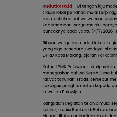
Sudutkota.id
– Di tengah laju mod
tradisi lokal perlahan mulai terpin
membuktikan bahwa warisan buday
kebersamaan warga melalui peraya
puncaknya pada Sabtu (4/7/2026)
Ribuan warga memadati lokasi kegia
yang digelar secara swadaya ini dih
DPRD Kota Malang, jajaran Forkopi
Ketua LPMK Polowijen sekaligus Ketua
menegaskan bahwa Bersih Desa buk
rakyat tahunan. Tradisi tersebut 
sekaligus penghormatan kepada p
kawasan Polowijen.
Rangkaian kegiatan telah dimulai s
leluhur, tradisi Barikan di Petren, k
hingga ditutup pengajian umum d