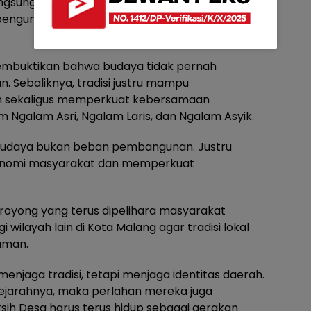
ngsung masyarakat. Puluhan stan UMKM yang
 pengunjung dan sejumlah pelaku usaha mengaku
membuktikan bahwa budaya tidak pernah
Sebaliknya, tradisi justru mampu
 sekaligus memperkuat kebersamaan
 Ngalam Asri, Ngalam Laris, dan Ngalam Asyik.
budaya bukan beban pembangunan. Justru
nomi masyarakat dan memperkuat
oyong yang terus dipelihara masyarakat
i wilayah lain di Kota Malang agar tradisi lokal
aman.
njaga tradisi, tetapi menjaga identitas daerah.
ejarahnya, maka perlahan mereka juga
Bersih Desa harus terus hidup sebagai gerakan