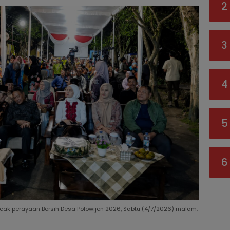
2
3
4
5
6
ak perayaan Bersih Desa Polowijen 2026, Sabtu (4/7/2026) malam.