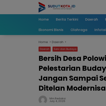
Skip
to
content
Home
Berita Terkini
Daerah
Ekonomi Bisnis
Olahraga
Infota
Home
Daerah
Daerah
Seni dan Budaya
Bersih Desa Polow
Pelestarian Buday
Jangan Sampai S
Ditelan Modernisa
Mm.redaksi
July 4, 2026