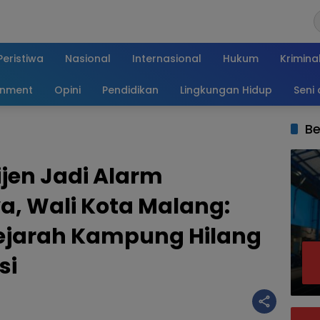
Peristiwa
Nasional
Internasional
Hukum
Krimina
inment
Opini
Pendidikan
Lingkungan Hidup
Seni
Be
ijen Jadi Alarm
a, Wali Kota Malang:
ejarah Kampung Hilang
si