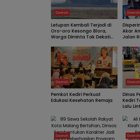
Daerah
Daera
Letupan Kembali Terjadi di
Disperi
Oro-oro Kesongo Blora,
Akar An
Warga Diminta Tak Dekati
Jalan 
Kawah
Berkura
Tergan
Daerah
Daera
Pemkot Kediri Perkuat
Dinas 
Edukasi Kesehatan Remaja
Kediri
Lalu Li
PB Sud
Daerah
Daera