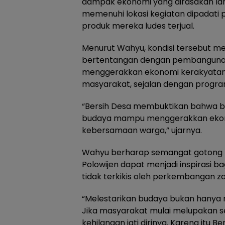
dampak ekonomi yang dirasakan la
memenuhi lokasi kegiatan dipadati
produk mereka ludes terjual.
Menurut Wahyu, kondisi tersebut 
bertentangan dengan pembangunan. 
menggerakkan ekonomi kerakyatan
masyarakat, sejalan dengan program
“Bersih Desa membuktikan bahwa 
budaya mampu menggerakkan eko
kebersamaan warga,” ujarnya.
Wahyu berharap semangat gotong r
Polowijen dapat menjadi inspirasi bag
tidak terkikis oleh perkembangan z
“Melestarikan budaya bukan hanya me
Jika masyarakat mulai melupakan s
kehilangan jati dirinya. Karena itu 