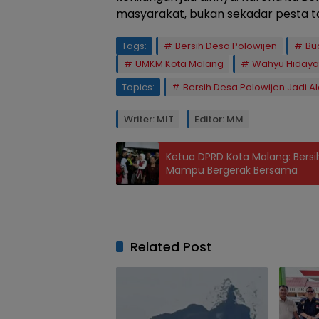
masyarakat, bukan sekadar pesta t
Tags:
Bersih Desa Polowijen
Bu
UMKM Kota Malang
Wahyu Hidaya
Topics:
Bersih Desa Polowijen Jadi A
Writer: MIT
Editor: MM
Ketua DPRD Kota Malang: Bers
Mampu Bergerak Bersama
Related Post