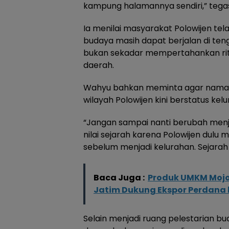
kampung halamannya sendiri,” tega
Ia menilai masyarakat Polowijen t
budaya masih dapat berjalan di teng
bukan sekadar mempertahankan ritua
daerah.
Wahyu bahkan meminta agar nama “
wilayah Polowijen kini berstatus kel
“Jangan sampai nanti berubah menja
nilai sejarah karena Polowijen dulu
sebelum menjadi kelurahan. Sejarah 
Baca Juga :
Produk UMKM Mojo
Jatim Dukung Ekspor Perdana 
Selain menjadi ruang pelestarian b