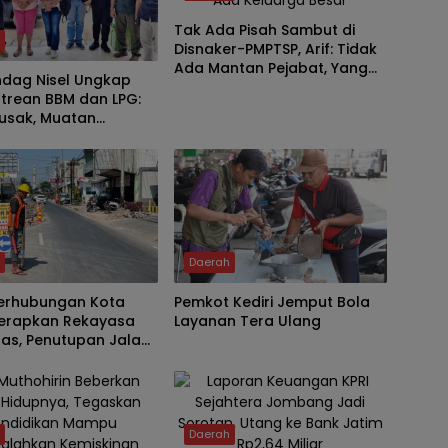
Tak Ada Pisah Sambut di
h
Disnaker-PMPTSP, Arif: Tidak
Ada Mantan Pejabat, Yang
ndag Nisel Ungkap
Ada Keluarga Besar
trean BBM dan LPG:
Rusak, Muatan
ng, Jaringan
ggu
h
Daerah
Perhubungan Kota
Pemkot Kediri Jemput Bola
 Terapkan Rekayasa
Layanan Tera Ulang
ntas, Penutupan Jalan
irman
h
Daerah