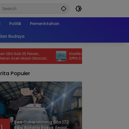
l
Politik
Pemerintahan
 dan Budaya
k 35 Persen,
Klarifikasi Dugaan Buah Tidak Layak di
h Masih Dilanda
SPPG 3 Lahusa: Tidak Disajikan,
Langsung Diganti
rita Populer
Bea Cukai Malang Sita 172
1
Ribu Batang Rokok Ilegal