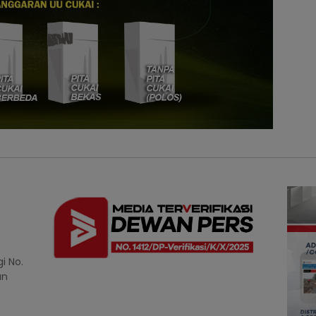
i No.
an