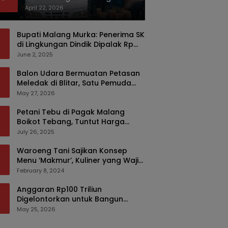
Bermodus Kemasan Sabun
April 22, 2026
Bupati Malang Murka: Penerima SK
di Lingkungan Dindik Dipalak Rp
150 Ribu Pakai Modus Tumpengan,
June 2, 2025
KPK Turut Pantau
Balon Udara Bermuatan Petasan
Meledak di Blitar, Satu Pemuda
Tewas dan Dua Anak Luka Serius
May 27, 2026
Petani Tebu di Pagak Malang
Boikot Tebang, Tuntut Harga
yang Layak
July 26, 2025
Waroeng Tani Sajikan Konsep
Menu ‘Makmur’, Kuliner yang Wajib
Dikunjungi di Malang
February 8, 2024
Anggaran Rp100 Triliun
Digelontorkan untuk Bangun
Kembali Sumatra, Hunian Korban
May 25, 2026
Bencana Bakal Difokuskan