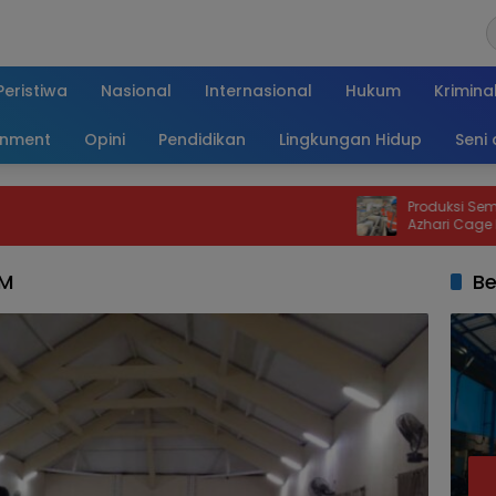
Peristiwa
Nasional
Internasional
Hukum
Krimina
inment
Opini
Pendidikan
Lingkungan Hidup
Seni
Produksi Semen SBA Nai
Azhari Cage Heran Ace
Kelangkaan
IM
Be