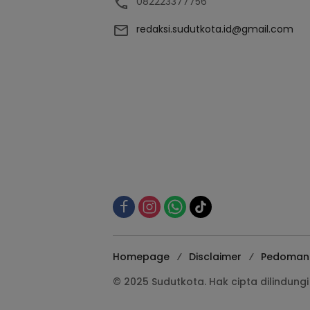
082223377756
redaksi.sudutkota.id@gmail.com
Homepage
Disclaimer
Pedoman 
© 2025 Sudutkota. Hak cipta dilindun