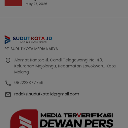
Bencana Bakal Difokuskan
May 25, 2026
PT. SUDUT KOTA MEDIA KARYA
Alamat Kantor: Jl. Candi Telagawangi No. 48,
Kelurahan Mojolangu, Kecamatan Lowokwaru, Kota
Malang
082223377756
redaksi.sudutkota.id@gmail.com