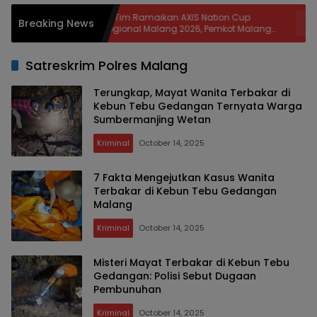
37 Tim Ramaikan AXIS Nation Cup
Disper
Breaking News
kati
Regional Malang 2026, Pemkot Malang
BBM d
Bidik Lahirkan Bibit Atlet dan Dongkrak
Berku
Sport Tourism
Satreskrim Polres Malang
Terungkap, Mayat Wanita Terbakar di
Kebun Tebu Gedangan Ternyata Warga
Sumbermanjing Wetan
Kriminal
October 14, 2025
7 Fakta Mengejutkan Kasus Wanita
Terbakar di Kebun Tebu Gedangan
Malang
Kriminal
October 14, 2025
Misteri Mayat Terbakar di Kebun Tebu
Gedangan: Polisi Sebut Dugaan
Pembunuhan
Kriminal
October 14, 2025