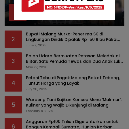
Bea Cukai Malang Sita 172 Ribu Batang
1
Rokok Ilegal Bermodus Kemasan Sabun
April 22, 2026
Bupati Malang Murka: Penerima SK di
2
Lingkungan Dindik Dipalak Rp 150 Ribu Pakai
Modus Tumpengan, KPK Turut Pantau
June 2, 2025
Balon Udara Bermuatan Petasan Meledak di
3
Blitar, Satu Pemuda Tewas dan Dua Anak Luka
Serius
May 27, 2026
Petani Tebu di Pagak Malang Boikot Tebang,
4
Tuntut Harga yang Layak
July 26, 2025
Waroeng Tani Sajikan Konsep Menu ‘Makmur’,
5
Kuliner yang Wajib Dikunjungi di Malang
February 8, 2024
Anggaran Rp100 Triliun Digelontorkan untuk
6
Bangun Kembali Sumatra, Hunian Korban