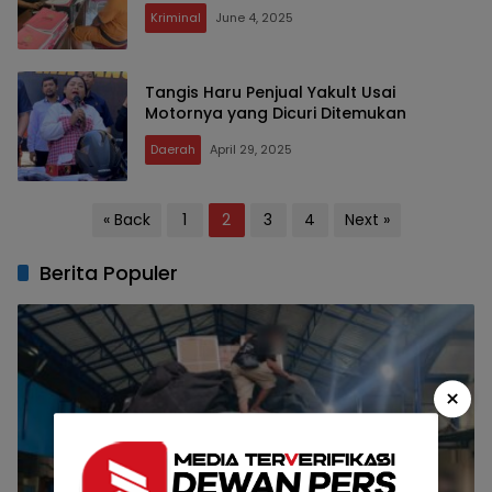
Kriminal
June 4, 2025
Tangis Haru Penjual Yakult Usai
Motornya yang Dicuri Ditemukan
Daerah
April 29, 2025
Posts
« Back
1
2
3
4
Next »
pagination
Berita Populer
×