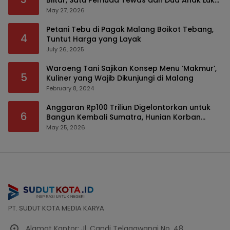
Blitar, Satu Pemuda Tewas dan Dua Anak Luka
Serius
May 27, 2026
Petani Tebu di Pagak Malang Boikot Tebang,
4
Tuntut Harga yang Layak
July 26, 2025
Waroeng Tani Sajikan Konsep Menu ‘Makmur’,
5
Kuliner yang Wajib Dikunjungi di Malang
February 8, 2024
Anggaran Rp100 Triliun Digelontorkan untuk
6
Bangun Kembali Sumatra, Hunian Korban
Bencana Bakal Difokuskan
May 25, 2026
PT. SUDUT KOTA MEDIA KARYA
Alamat Kantor: Jl. Candi Telagawangi No. 48,