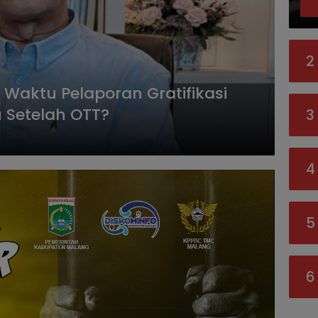
2
Waktu Pelaporan Gratifikasi
u Setelah OTT?
3
4
5
6