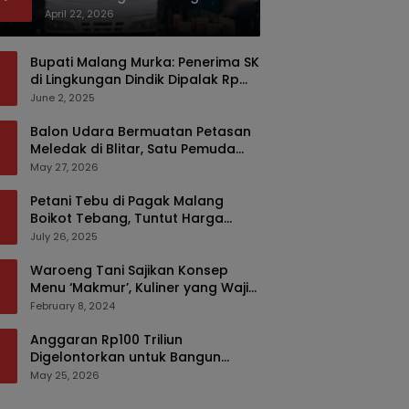
Bermodus Kemasan Sabun
April 22, 2026
Bupati Malang Murka: Penerima SK
di Lingkungan Dindik Dipalak Rp
150 Ribu Pakai Modus Tumpengan,
June 2, 2025
KPK Turut Pantau
Balon Udara Bermuatan Petasan
Meledak di Blitar, Satu Pemuda
Tewas dan Dua Anak Luka Serius
May 27, 2026
Petani Tebu di Pagak Malang
Boikot Tebang, Tuntut Harga
yang Layak
July 26, 2025
Waroeng Tani Sajikan Konsep
Menu ‘Makmur’, Kuliner yang Wajib
Dikunjungi di Malang
February 8, 2024
Anggaran Rp100 Triliun
Digelontorkan untuk Bangun
Kembali Sumatra, Hunian Korban
May 25, 2026
Bencana Bakal Difokuskan