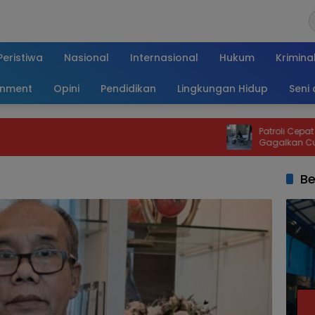
Peristiwa
Nasional
Internasional
Hukum
Krimina
inment
Opini
Pendidikan
Lingkungan Hidup
Seni
Patroli Cepat Polsek Kar
Gagalkan Curanmor, Moto
Kembali dalam Hitunga
Be