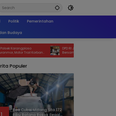
l
Politik
Pemerintahan
 dan Budaya
angploso
DPD RI Jadi Tuan Rumah Sidang
r Trail Korban
Bersama DPR-DPD pada 14 Agustus
n Jam
rita Populer
Bea Cukai Malang Sita 172
1
Ribu Batang Rokok Ilegal