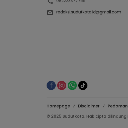
082223377756
redaksi.sudutkota.id@gmail.com
Homepage
Disclaimer
Pedoman 
© 2025 Sudutkota. Hak cipta dilindun