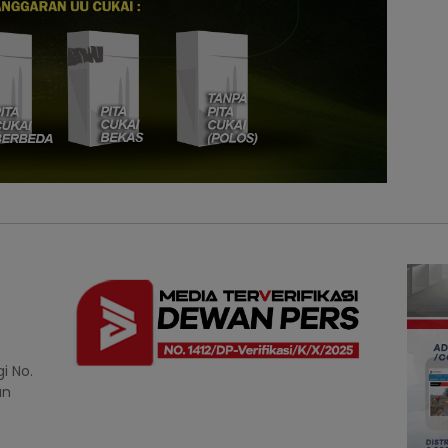
i No.
an