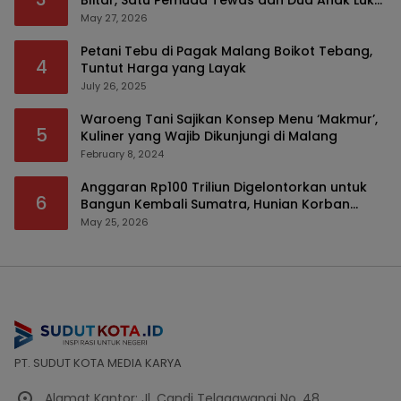
Blitar, Satu Pemuda Tewas dan Dua Anak Luka
Serius
May 27, 2026
Petani Tebu di Pagak Malang Boikot Tebang,
4
Tuntut Harga yang Layak
July 26, 2025
Waroeng Tani Sajikan Konsep Menu ‘Makmur’,
5
Kuliner yang Wajib Dikunjungi di Malang
February 8, 2024
Anggaran Rp100 Triliun Digelontorkan untuk
6
Bangun Kembali Sumatra, Hunian Korban
Bencana Bakal Difokuskan
May 25, 2026
PT. SUDUT KOTA MEDIA KARYA
Alamat Kantor: Jl. Candi Telagawangi No. 48,