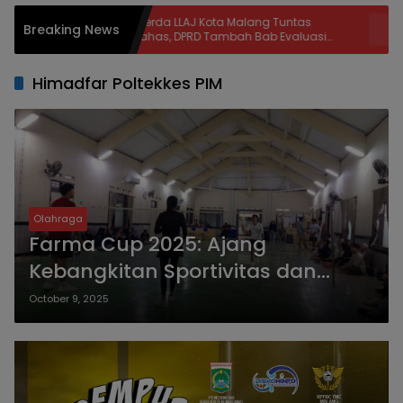
Raperda LLAJ Kota Malang Tuntas
Khofifah L
Breaking News
Dibahas, DPRD Tambah Bab Evaluasi
Kendaraan
dan Delapan Catatan Strategis Demi
Ratusan Dri
Keselamatan Warga
Himadfar Poltekkes PIM
Olahraga
Farma Cup 2025: Ajang
Kebangkitan Sportivitas dan
Inovasi di Lingkungan Mahasiswa
October 9, 2025
Farmasi Poltekkes PIM