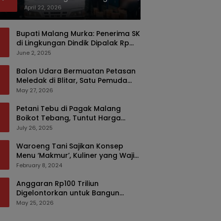
Bermodus Kemasan Sabun
April 22, 2026
Bupati Malang Murka: Penerima SK
di Lingkungan Dindik Dipalak Rp
150 Ribu Pakai Modus Tumpengan,
June 2, 2025
KPK Turut Pantau
Balon Udara Bermuatan Petasan
Meledak di Blitar, Satu Pemuda
Tewas dan Dua Anak Luka Serius
May 27, 2026
Petani Tebu di Pagak Malang
Boikot Tebang, Tuntut Harga
yang Layak
July 26, 2025
Waroeng Tani Sajikan Konsep
Menu ‘Makmur’, Kuliner yang Wajib
Dikunjungi di Malang
February 8, 2024
Anggaran Rp100 Triliun
Digelontorkan untuk Bangun
Kembali Sumatra, Hunian Korban
May 25, 2026
Bencana Bakal Difokuskan