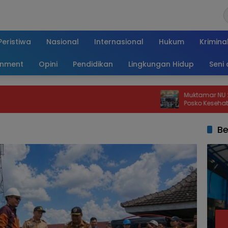
Peristiwa
Nasional
Internasional
Hukum
Krimina
inment
Opini
Pendidikan
Lingkungan Hidup
Seni
Muktamar NU 2026 di Jomba
Posko Kesehatan Beroperasi 
Jam
Be