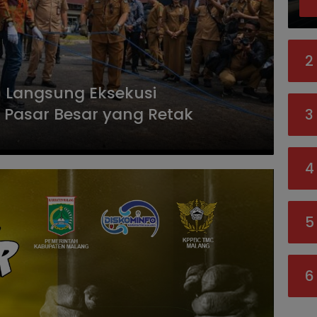
2
n Langsung Eksekusi
 Pasar Besar yang Retak
3
4
5
6