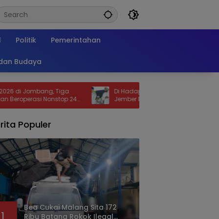
l
Politik
Pemerintahan
 dan Budaya
ng, Tiga
Di Hadapan Puluhan Ribu Jamaah
Nonstop 24
Jember Bersholawat, Bupati Fawait
Sosialisasikan Beasiswa untuk Santri
rita Populer
Bea Cukai Malang Sita 172
1
Ribu Batang Rokok Ilegal