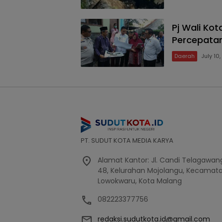
Pj Wali Ko
Percepatan
Daerah
July 10
PT. SUDUT KOTA MEDIA KARYA
Alamat Kantor: Jl. Candi Telagawang
48, Kelurahan Mojolangu, Kecamat
Lowokwaru, Kota Malang
082223377756
redaksi.sudutkota.id@gmail.com