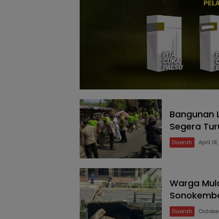
Bangunan L
Segera Tu
Daerah
April 18
Warga Mul
Sonokemban
Daerah
October