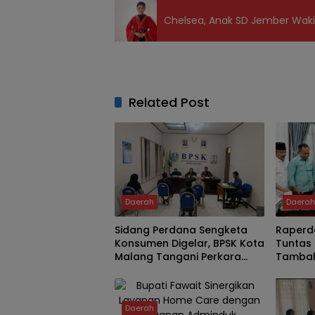
Chelsea, Anak SD Jember Waki
Related Post
Daerah
Daera
Sidang Perdana Sengketa
Raperd
Konsumen Digelar, BPSK Kota
Tuntas 
Malang Tangani Perkara
Tambah
Kriswanto vs Toko Emas
Delapan
Majusari
Demi K
Daerah