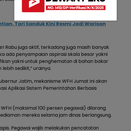
tian, Tari Sanduk Kini Resmi Jadi Warisan
ri Rabu juga aktif, terkadang juga masih banyak
a ada penyampaian aspirasi skala besar yakni
ifikan yakni untuk penghematan di bahan bakar
lebih sedikit,” urainya.
Gubernur Jatim, mekanisme WFH Jumat ini akan
sasi Aplikasi Sistem Pemerintahan Berbasis
WFH (maksimal 100 persen pegawai) dilarang
kediaman mereka selama jam dinas berlangsung.
rlapis. Pegawai wajib melakukan pencatatan