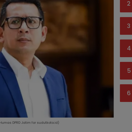
2
3
4
5
6
: Humas DPRD Jatim for sudutkota.id)