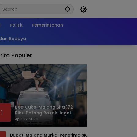
l
Politik
Pemerintahan
 dan Budaya
rita Populer
Bea Cukai Malang Sita 172
1
Ribu Batang Rokok Ilegal
Bermodus Kemasan Sabun
April 22, 2026
Bupati Malang Murka: Penerima SK