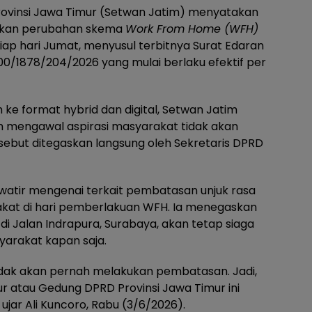
rovinsi Jawa Timur (Setwan Jatim) menyatakan
jakan perubahan skema
Work From Home (WFH)
tiap hari Jumat, menyusul terbitnya Surat Edaran
0/1878/204/2026 yang mulai berlaku efektif per
h ke format hybrid dan digital, Setwan Jatim
 mengawal aspirasi masyarakat tidak akan
sebut ditegaskan langsung oleh Sekretaris DPRD
awatir mengenai terkait pembatasan unjuk rasa
kat di hari pemberlakuan WFH. Ia menegaskan
i Jalan Indrapura, Surabaya, akan tetap siaga
arakat kapan saja.
tidak akan pernah melakukan pembatasan. Jadi,
ur atau Gedung DPRD Provinsi Jawa Timur ini
ujar Ali Kuncoro, Rabu (3/6/2026).