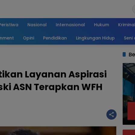
Peristiwa
Nasional
Internasional
Hukum
Krimina
inment
Opini
Pendidikan
Lingkungan Hidup
Seni
Be
tikan Layanan Aspirasi
ski ASN Terapkan WFH