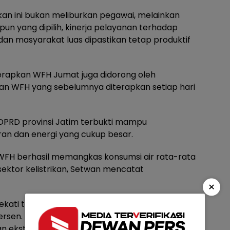
kan ini bukan meliburkan pegawai, melainkan
un yang dipilih, kinerja pelayanan terhadap
 dan masyarakat luas dipastikan tetap produktif
rapkan WFH Jumat juga didorong oleh
aan WFH yang sebelumnya diterapkan setiap hari
 DPRD provinsi Jatim terbukti mampu
an dan energi yang cukup besar.
a WFH berhasil memangkas konsumsi air rata-rata
sektor kelistrikan, Setwan mencatat
×
dekati target umum yang dipatok dalam SE
persen. Ali Kuncoro membeberkan bahwa
kan ekstrem hingga 10 persen karena dinamisnya