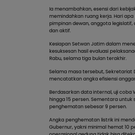
Ia menambahkan, esensi dari kebija
memindahkan ruang kerja. Hari apa p
pimpinan dewan, anggota legislatif,
dan aktif.
Kesiapan Setwan Jatim dalam mene
kesuksesan hasil evaluasi pelaksan
Rabu, selama tiga bulan terakhir.
Selama masa tersebut, Sekretariat
mencatatkan angka efisiensi anggar
Berdasarkan data internal, uji cob
hingga 15 persen. Sementara untuk 
penghematan sebesar 9 persen.
Angka penghematan listrik ini men
Gubernur, yakni minimal hemat 10 
operasional gedung tidak bisa dite