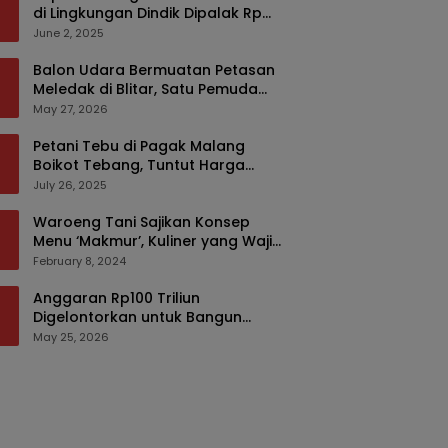
di Lingkungan Dindik Dipalak Rp
150 Ribu Pakai Modus Tumpengan,
June 2, 2025
KPK Turut Pantau
Balon Udara Bermuatan Petasan
Meledak di Blitar, Satu Pemuda
Tewas dan Dua Anak Luka Serius
May 27, 2026
Petani Tebu di Pagak Malang
Boikot Tebang, Tuntut Harga
yang Layak
July 26, 2025
Waroeng Tani Sajikan Konsep
Menu ‘Makmur’, Kuliner yang Wajib
Dikunjungi di Malang
February 8, 2024
Anggaran Rp100 Triliun
Digelontorkan untuk Bangun
Kembali Sumatra, Hunian Korban
May 25, 2026
Bencana Bakal Difokuskan