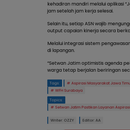
kehadiran mandiri melalui aplikasi 
jam setelah jam kerja selesai.
Selain itu, setiap ASN wajib mengungg
output capaian kinerja secara berk
Melalui integrasi sistem pengawasa
di lapangan.
“Setwan Jatim optimistis agenda pe
warga tetap berjalan beriringan se
Tags:
Aspirasi Masyarakat Jawa Tim
WFH Surabaya
Topics:
Setwan Jatim Pastikan Layanan Aspiras
Writer: OZZY
Editor: AA