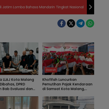
li Jatim Lomba Bahasa Mandarin Tingkat Nasional
h
Daerah
a LLAJ Kota Malang
Khofifah Luncurkan
Dibahas, DPRD
Pemutihan Pajak Kendaraan
 Bab Evaluasi dan
di Samsat Kota Malang,
 Catatan Strategis
Ratusan Driver Ojol Ikut
eselamatan Warga
Meriahkan HUT RI