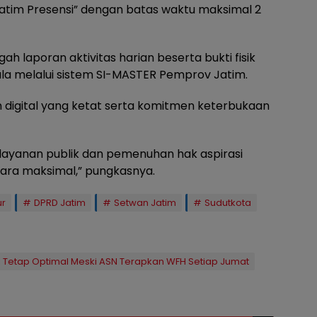
“Jatim Presensi” dengan batas waktu maksimal 2
ah laporan aktivitas harian beserta bukti fisik
ala melalui sistem SI-MASTER Pemprov Jatim.
n digital yang ketat serta komitmen keterbukaan
layanan publik dan pemenuhan hak aspirasi
cara maksimal,” pungkasnya.
ur
DPRD Jatim
Setwan Jatim
Sudutkota
i Tetap Optimal Meski ASN Terapkan WFH Setiap Jumat