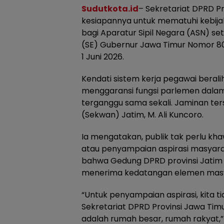
Sudutkota.id
– Sekretariat DPRD P
kesiapannya untuk mematuhi kebi
bagi Aparatur Sipil Negara (ASN) se
(SE) Gubernur Jawa Timur Nomor 80
1 Juni 2026.
Kendati sistem kerja pegawai berali
menggaransi fungsi parlemen dalam
terganggu sama sekali. Jaminan ter
(Sekwan) Jatim, M. Ali Kuncoro.
Ia mengatakan, publik tak perlu kh
atau penyampaian aspirasi masyara
bahwa Gedung DPRD provinsi Jatim d
menerima kedatangan elemen masy
“Untuk penyampaian aspirasi, kita 
Sekretariat DPRD Provinsi Jawa Tim
adalah rumah besar, rumah rakyat,” 