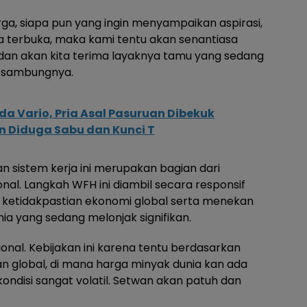
ga, siapa pun yang ingin menyampaikan aspirasi,
a terbuka, maka kami tentu akan senantiasa
an akan kita terima layaknya tamu yang sedang
,” sambungnya.
a Vario, Pria Asal Pasuruan Dibekuk
n Diduga Sabu dan Kunci T
n sistem kerja ini merupakan bagian dari
al. Langkah WFH ini diambil secara responsif
ketidakpastian ekonomi global serta menekan
ia yang sedang melonjak signifikan.
sional. Kebijakan ini karena tentu berdasarkan
n global, di mana harga minyak dunia kan ada
kondisi sangat volatil. Setwan akan patuh dan