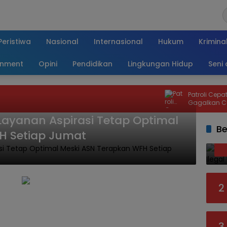
Peristiwa
Nasional
Internasional
Hukum
Krimina
inment
Opini
Pendidikan
Lingkungan Hidup
Seni
Patroli Cepat P
Gagalkan Curan
Kembali dalam
Layanan Aspirasi Tetap Optimal
Be
H Setiap Jumat
2
3