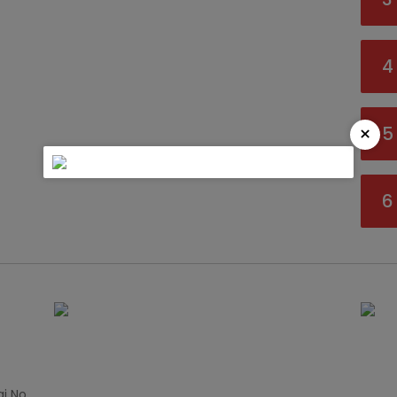
4
×
5
6
i No.