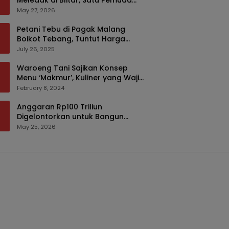
Meledak di Blitar, Satu Pemuda
Tewas dan Dua Anak Luka Serius
May 27, 2026
Petani Tebu di Pagak Malang
Boikot Tebang, Tuntut Harga
yang Layak
July 26, 2025
Waroeng Tani Sajikan Konsep
Menu ‘Makmur’, Kuliner yang Wajib
Dikunjungi di Malang
February 8, 2024
Anggaran Rp100 Triliun
Digelontorkan untuk Bangun
Kembali Sumatra, Hunian Korban
May 25, 2026
Bencana Bakal Difokuskan