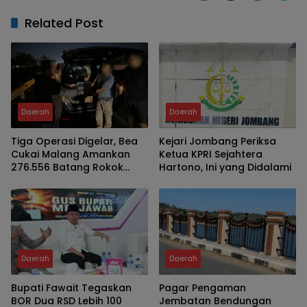
Related Post
Daerah
Daerah
Tiga Operasi Digelar, Bea
Kejari Jombang Periksa
Cukai Malang Amankan
Ketua KPRI Sejahtera
276.556 Batang Rokok
Hartono, Ini yang Didalami
Ilegal
Daerah
Daerah
Bupati Fawait Tegaskan
Pagar Pengaman
BOR Dua RSD Lebih 100
Jembatan Bendungan