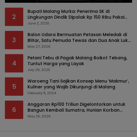
Bupati Malang Murka: Penerima SK di
2
Lingkungan Dindik Dipalak Rp 150 Ribu Pakai
Modus Tumpengan, KPK Turut Pantau
June 2, 2025
Balon Udara Bermuatan Petasan Meledak di
3
Blitar, Satu Pemuda Tewas dan Dua Anak Luka
Serius
May 27, 2026
Petani Tebu di Pagak Malang Boikot Tebang,
4
Tuntut Harga yang Layak
July 26, 2025
Waroeng Tani Sajikan Konsep Menu ‘Makmur’,
5
Kuliner yang Wajib Dikunjungi di Malang
February 8, 2024
Anggaran Rp100 Triliun Digelontorkan untuk
6
Bangun Kembali Sumatra, Hunian Korban
Bencana Bakal Difokuskan
May 25, 2026