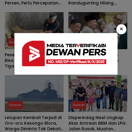
Persen, Perlu Percepatan
Randugunting Hilang,
Penambahan Tempat
Pengendara Khawatir
Tidur Pasien
Membahayakan
×
Daerah
Daerah
Peserta Muktamar NU 2026
Bupati Fawait Ingatkan
Bisa Nikmati Pijat Gratis,
Enam Prioritas Layanan
Tiga Posko Disiapkan di
Home Care saat
Tambakberas
Kumpulkan Pejabat
Daerah
Daerah
Letupan Kembali Terjadi di
Disperindag Nisel Ungkap
Oro-oro Kesongo Blora,
Akar Antrean BBM dan LPG:
Warga Diminta Tak Dekati
Jalan Rusak, Muatan