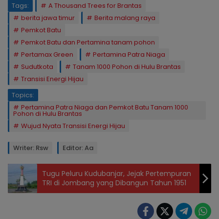
Tags:
A Thousand Trees for Brantas
berita jawa timur
Berita malang raya
Pemkot Batu
Pemkot Batu dan Pertamina tanam pohon
Pertamax Green
Pertamina Patra Niaga
Sudutkota
Tanam 1000 Pohon di Hulu Brantas
Transisi Energi Hijau
Topics:
Pertamina Patra Niaga dan Pemkot Batu Tanam 1000
Pohon di Hulu Brantas
Wujud Nyata Transisi Energi Hijau
Writer: Rsw
Editor: Aa
Tugu Peluru Kudubanjar, Jejak Pertempuran
TRI di Jombang yang Dibangun Tahun 1951