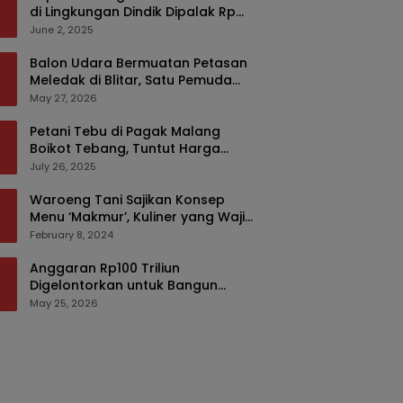
di Lingkungan Dindik Dipalak Rp
150 Ribu Pakai Modus Tumpengan,
June 2, 2025
KPK Turut Pantau
Balon Udara Bermuatan Petasan
Meledak di Blitar, Satu Pemuda
Tewas dan Dua Anak Luka Serius
May 27, 2026
Petani Tebu di Pagak Malang
Boikot Tebang, Tuntut Harga
yang Layak
July 26, 2025
Waroeng Tani Sajikan Konsep
Menu ‘Makmur’, Kuliner yang Wajib
Dikunjungi di Malang
February 8, 2024
Anggaran Rp100 Triliun
Digelontorkan untuk Bangun
Kembali Sumatra, Hunian Korban
May 25, 2026
Bencana Bakal Difokuskan