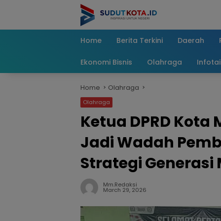
Skip
to
content
Home
Berita Terkini
Daerah
Ekonomi Bisnis
Olahraga
Infota
Home
Olahraga
Olahraga
Ketua DPRD Kota 
Jadi Wadah Pemb
Strategi Generasi
Mm.redaksi
March 29, 2026