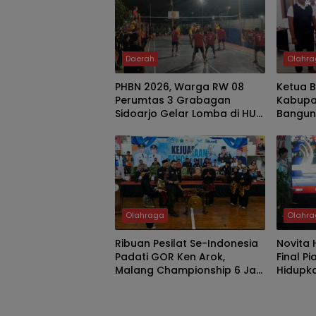
Daerah
Olahr
PHBN 2026, Warga RW 08
Ketua 
Perumtas 3 Grabagan
Kabupa
Sidoarjo Gelar Lomba di HUT
Bangun
RI Ke-81
Bidik M
Jatim 
Olahraga
Olahr
Ribuan Pesilat Se-Indonesia
Novita 
Padati GOR Ken Arok,
Final Pi
Malang Championship 6 Jadi
Hidupk
Ajang Pembinaan Atlet dan
Hadirka
Pelestarian Budaya Bangsa
Warga 