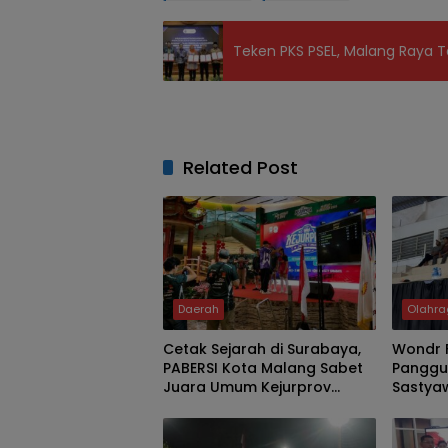
Teken PKS PSEL, Malang Raya T
Related Post
Daerah
Olahr
Cetak Sejarah di Surabaya,
Wondr F
PABERSI Kota Malang Sabet
Panggun
Juara Umum Kejurprov
Sastya
Junior 2026
Dispor