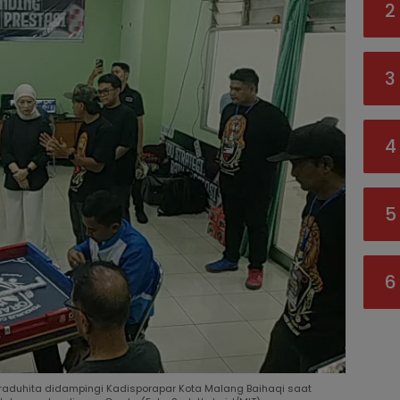
2
3
4
5
6
raduhita didampingi Kadisporapar Kota Malang Baihaqi saat