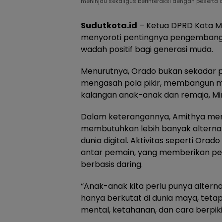
meninjau sekaligus berinteraksi dengan peserta 
Sudutkota.id
– Ketua DPRD Kota Ma
menyoroti pentingnya pengembangan
wadah positif bagi generasi muda.
Menurutnya, Orado bukan sekadar p
mengasah pola pikir, membangun me
kalangan anak-anak dan remaja, Mi
Dalam keterangannya, Amithya me
membutuhkan lebih banyak alternat
dunia digital. Aktivitas seperti Ora
antar pemain, yang memberikan p
berbasis daring.
“Anak-anak kita perlu punya altern
hanya berkutat di dunia maya, tetap
mental, ketahanan, dan cara berpiki