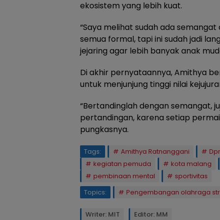
ekosistem yang lebih kuat.
“Saya melihat sudah ada semangat 
semua formal, tapi ini sudah jadi l
jejaring agar lebih banyak anak muda
Di akhir pernyataannya, Amithya b
untuk menjunjung tinggi nilai kejujura
“Bertandinglah dengan semangat, juju
pertandingan, karena setiap permain
pungkasnya.
Tags:
Amithya Ratnanggani
Dp
kegiatan pemuda
kota malang
pembinaan mental
sportivitas
Topics:
Pengembangan olahraga str
Writer: MIT
Editor: MM