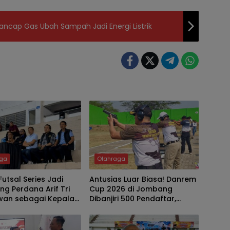
ancap Gas Ubah Sampah Jadi Energi Listrik
aga
Olahraga
utsal Series Jadi
Antusias Luar Biasa! Danrem
g Perdana Arif Tri
Cup 2026 di Jombang
wan sebagai Kepala
Dibanjiri 500 Pendaftar,
apar Kota Malang
Hanya 160 Lolos Bertanding