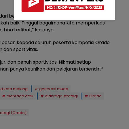
dari berbagai pihak. Walaupun mungkin belum
angkah baik. Tinggal bagaimana kita memperluas
 bisa terlibat,” katanya.
erpesan kepada seluruh peserta kompetisi Orado
n dan sportivitas.
r, dan penuh sportivitas. Nikmati setiap
an punya keunikan dan pelajaran tersendiri,”
rd kota malang
generasi muda
olahraga otak
olahraga strategi
Orado
ategi (Orado)