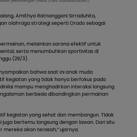
dalam pertandingan Orado. (Foto: Sudutkota.id/MIT)
lang, Amithya Ratnanggani Sirraduhita,
 olahraga strategi seperti Orado sebagai
ermainan, melainkan sarana efektif untuk
ntal, serta menumbuhkan sportivitas di
nggu (29/3).
nyampaikan bahwa saat ini anak muda
if kegiatan yang tidak hanya berfokus pada
do dinilai mampu menghadirkan interaksi langsung
engalaman berbeda dibandingkan permainan
atif kegiatan yang sehat dan membangun. Tidak
i juga bertemu langsung dengan lawan. Dari situ
r mereka akan terasah,” ujarnya.