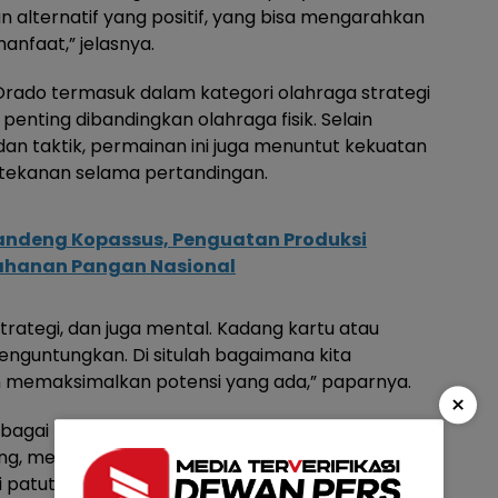
 alternatif yang positif, yang bisa mengarahkan
anfaat,” jelasnya.
Orado termasuk dalam kategori olahraga strategi
penting dibandingkan olahraga fisik. Selain
n taktik, permainan ini juga menuntut kekuatan
tekanan selama pertandingan.
ndeng Kopassus, Penguatan Produksi
tahanan Pangan Nasional
trategi, dan juga mental. Kadang kartu atau
u menguntungkan. Di situlah bagaimana kita
an memaksimalkan potensi yang ada,” paparnya.
×
agai pihak yang mulai menginisiasi
, meskipun secara administratif masih dalam
ni patut didukung agar ke depan terbentuk