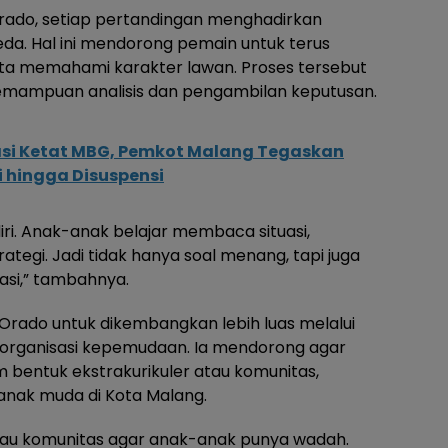
rado, setiap pertandingan menghadirkan
da. Hal ini mendorong pemain untuk terus
rta memahami karakter lawan. Proses tersebut
emampuan analisis dan pengambilan keputusan.
asi Ketat MBG, Pemkot Malang Tegaskan
 hingga Disuspensi
ri. Anak-anak belajar membaca situasi,
egi. Jadi tidak hanya soal menang, tapi juga
asi,” tambahnya.
 Orado untuk dikembangkan lebih luas melalui
 organisasi kepemudaan. Ia mendorong agar
am bentuk ekstrakurikuler atau komunitas,
anak muda di Kota Malang.
atau komunitas agar anak-anak punya wadah.