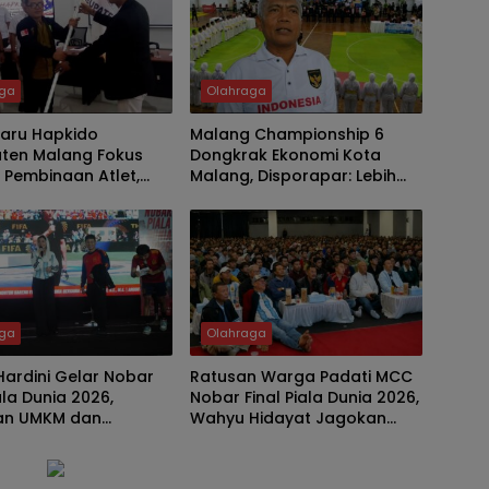
aga
Olahraga
Baru Hapkido
Malang Championship 6
ten Malang Fokus
Dongkrak Ekonomi Kota
 Pembinaan Atlet,
Malang, Disporapar: Lebih
edali Emas Porprov
dari 2.000 Atlet Datang
2027
Bersama Keluarga
aga
Olahraga
Hardini Gelar Nobar
Ratusan Warga Padati MCC
ala Dunia 2026,
Nobar Final Piala Dunia 2026,
an UMKM dan
Wahyu Hidayat Jagokan
n Hiburan Gratis bagi
Argentina
Trenggalek