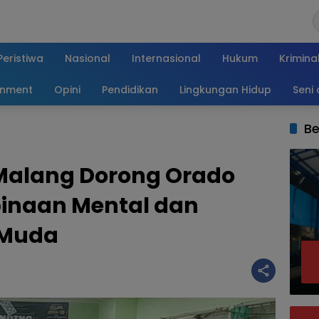
Peristiwa
Nasional
Internasional
Hukum
Krimina
inment
Opini
Pendidikan
Lingkungan Hidup
Seni
Be
Malang Dorong Orado
inaan Mental dan
 Muda