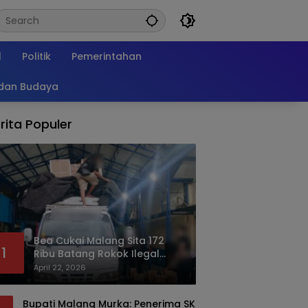
l
Politik
Pemerintahan
 dan Budaya
rita Populer
Bea Cukai Malang Sita 172
1
Ribu Batang Rokok Ilegal
Bermodus Kemasan Sabun
April 22, 2026
Bupati Malang Murka: Penerima SK