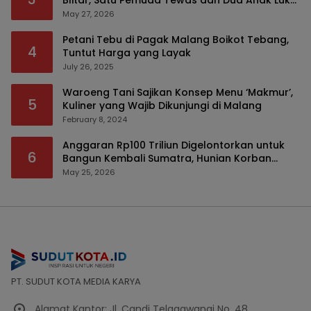
Blitar, Satu Pemuda Tewas dan Dua Anak Luka
Serius
May 27, 2026
Petani Tebu di Pagak Malang Boikot Tebang,
4
Tuntut Harga yang Layak
July 26, 2025
Waroeng Tani Sajikan Konsep Menu ‘Makmur’,
5
Kuliner yang Wajib Dikunjungi di Malang
February 8, 2024
Anggaran Rp100 Triliun Digelontorkan untuk
6
Bangun Kembali Sumatra, Hunian Korban
Bencana Bakal Difokuskan
May 25, 2026
PT. SUDUT KOTA MEDIA KARYA
Alamat Kantor: Jl. Candi Telagawangi No. 48,