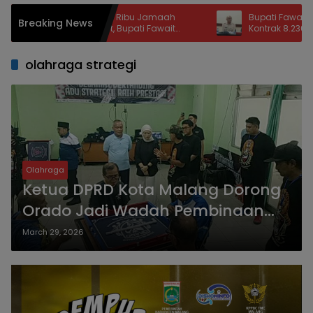
dapan Puluhan Ribu Jamaah
Bupati Fawait Pastikan Pe
Breaking News
r Bersholawat, Bupati Fawait
Kontrak 8.236 PPPK Paruh Wa
lisasikan Beasiswa untuk Santri
Bakal Naik Tahun 2029
olahraga strategi
Olahraga
Ketua DPRD Kota Malang Dorong
Orado Jadi Wadah Pembinaan
Mental dan Strategi Generasi
March 29, 2026
Muda