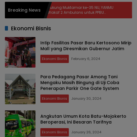
MBG,
Dukung Muktamar ke-35 NU, YANMU
Surv
Breaking News
Wakaf 2 Ambulans untuk PPBU
Warg
Tambakberas
Harg
Ekonomi Bisnis
Intip Fasilitas Pasar Baru Kertosono Mirip
Mall yang Diresmikan Gubernur Jatim
Ekonomi Bisnis
February 6, 2024
Para Pedagang Pasar Among Tani
Mengaku Masih Bingung di Uji Coba
Penerapan Parkir One Gate System
Ekonomi Bisnis
January 30, 2024
Angkutan Umum Kota Batu-Mojokerto
Beroperasi, Ini Besaran Tarifnya
Ekonomi Bisnis
January 26, 2024