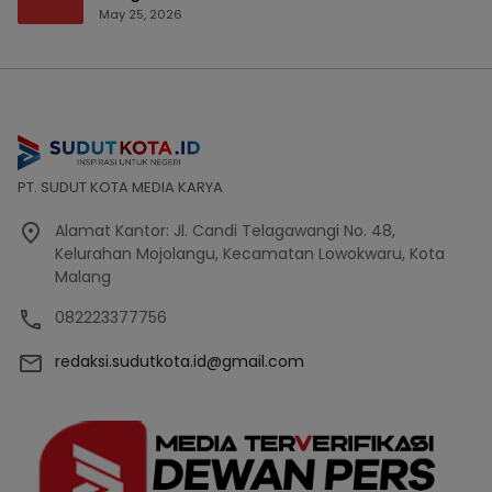
Bencana Bakal Difokuskan
May 25, 2026
PT. SUDUT KOTA MEDIA KARYA
Alamat Kantor: Jl. Candi Telagawangi No. 48,
Kelurahan Mojolangu, Kecamatan Lowokwaru, Kota
Malang
082223377756
redaksi.sudutkota.id@gmail.com