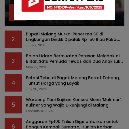
Bea Cukai Malang Sita 172 Ribu Batang
1
Rokok Ilegal Bermodus Kemasan Sabun
April 22, 2026
Bupati Malang Murka: Penerima SK di
2
Lingkungan Dindik Dipalak Rp 150 Ribu Pakai
Modus Tumpengan, KPK Turut Pantau
June 2, 2025
Balon Udara Bermuatan Petasan Meledak di
3
Blitar, Satu Pemuda Tewas dan Dua Anak Luka
Serius
May 27, 2026
Petani Tebu di Pagak Malang Boikot Tebang,
4
Tuntut Harga yang Layak
July 26, 2025
Waroeng Tani Sajikan Konsep Menu ‘Makmur’,
5
Kuliner yang Wajib Dikunjungi di Malang
February 8, 2024
Anggaran Rp100 Triliun Digelontorkan untuk
6
Bangun Kembali Sumatra, Hunian Korban